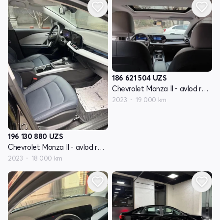
186 621 504
UZS
Chevrolet Monza II - avlod restyling
2023
19 000 km
196 130 880
UZS
Chevrolet Monza II - avlod restyling
2023
18 000 km