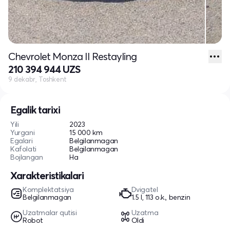
Chevrolet Monza II Restayling
210 394 944 UZS
9 dekabr, Toshkent
Egalik tarixi
Yili
2023
Yurgani
15 000 km
Egalari
Belgilanmagan
Kafolati
Belgilanmagan
Bojlangan
Ha
Xarakteristikalari
Komplektatsiya
Dvigatel
Belgilanmagan
1.5 l, 113 o.k., benzin
Uzatmalar qutisi
Uzatma
Robot
Oldi