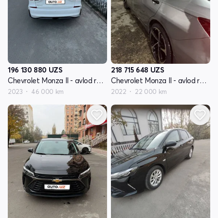
196 130 880
UZS
218 715 648
UZS
Chevrolet Monza II - avlod restyling
Chevrolet Monza II - avlod restyling
2023
46 000 km
2022
22 000 km