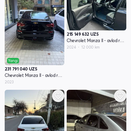
215 149 632
UZS
Chevrolet Monza II - avlod restyling
2024
12 000 km
Yangi
231 791 040
UZS
Chevrolet Monza II - avlod restyling
2023