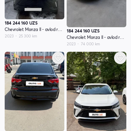
184 244 160
UZS
Chevrolet Monza II - avlod restyling
184 244 160
UZS
2023
25 300 km
Chevrolet Monza II - avlod restyling
2023
74 000 km