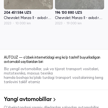
204 451 584
UZS
196 130 880
UZS
Chevrolet Monza II - avlod restyling
Chevrolet Monza II - avlod restyling
2023
10 000 km
2023
19 000 km
AUTO.UZ — o'zbek internetidagi eng ko'p tashrif buyuriladigan
avtomobil saytlaridan biri
Biz yengil avtomobillar, yuk va tijorat transport vositalari,
mototexnika, maxsus texnika
hamda boshqa ko'plab turdagi transport vositalarining keng
tanlovini taklif etamiz
Yangi avtomobillar
O'zbekistondagi rasmiy dilerlardan salondan avtomobillar