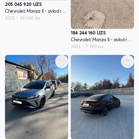
205 045 920
UZS
Chevrolet Monza II - avlod restyling
2023
29 000 km
184 244 160
UZS
Chevrolet Monza II - avlod restyling
2023
7 700 km