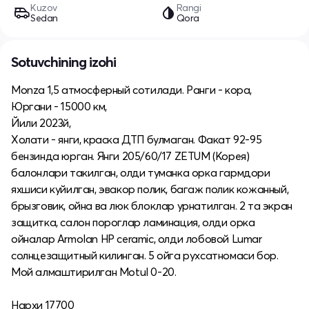
Kuzov
Rangi
Sedan
Qora
Sotuvchining izohi
Monza 1,5 атмосферный сотилади. Ранги - кора,
Юргани - 15000 км,
Йили 2023й,
Холати - янги, краска ДТП булмаган. Факат 92-95
бензинда юрган. Янги 205/60/17 ZETUM (Корея)
балонлари такилган, олди туманка орка гармдори
яхшиси куйилган, эвакор полик, багаж полик кожанный,
брызговик, ойна ва люк блоклар урнатилган. 2 та экран
защитка, салон пороглар ламинация, олди орка
ойналар Armolan HP ceramic, олди лобовой Lumar
солнцезащитный килинган. 5 ойга рухсатномаси бор.
Мой алмаштирилган Motul 0-20.
Нархи 17700