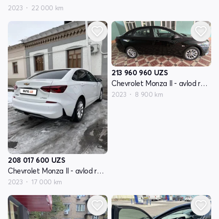
2023
22 000 km
213 960 960
UZS
Chevrolet Monza II - avlod restyling
2023
8 900 km
208 017 600
UZS
Chevrolet Monza II - avlod restyling
2023
17 000 km