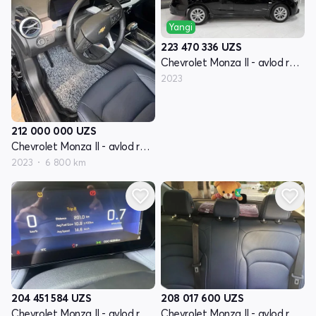
Yangi
223 470 336
UZS
Chevrolet Monza II - avlod restyling
2023
212 000 000
UZS
Chevrolet Monza II - avlod restyling
2023
6 800 km
204 451 584
UZS
208 017 600
UZS
Chevrolet Monza II - avlod restyling
Chevrolet Monza II - avlod restyling