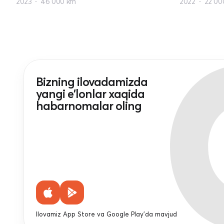
2023
46 000 km
2022
22 00
Bizning ilovadamizda
yangi e'lonlar xaqida
habarnomalar oling
Ilovamiz App Store va Google Play'da mavjud