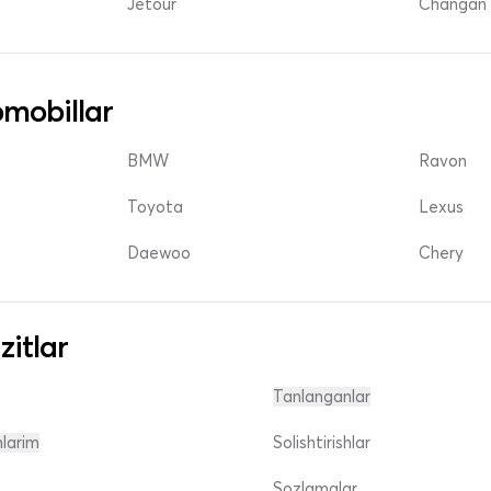
Jetour
Changan 
mobillar
BMW
Ravon
Toyota
Lexus
Daewoo
Chery
zitlar
Tanlanganlar
nlarim
Solishtirishlar
Sozlamalar