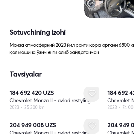
Sotuvchining izohi
Монза атмосферний 2023 йил ранги қора юргани 6800 км
қол мошина ўзим енги олиб хайдаганман
Tavsiyalar
184 692 420
UZS
184 692 
Chevrolet Monza II - avlod restyling
Chevrolet M
2023
25 300 km
2023
74 00
204 949 008
UZS
204 949 
Chevrolet Monza II - avlod restyling
Chevrolet M