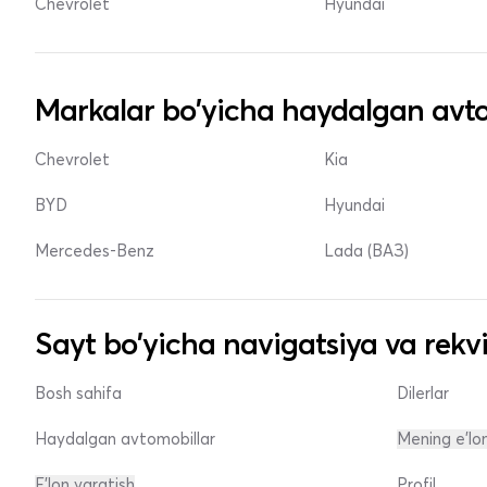
Chevrolet
Hyundai
Markalar bo'yicha haydalgan avto
Chevrolet
Kia
BYD
Hyundai
Mercedes-Benz
Lada (ВАЗ)
Sayt bo'yicha navigatsiya va rekvi
Bosh sahifa
Dilerlar
Haydalgan avtomobillar
Mening e'lo
E'lon yaratish
Profil