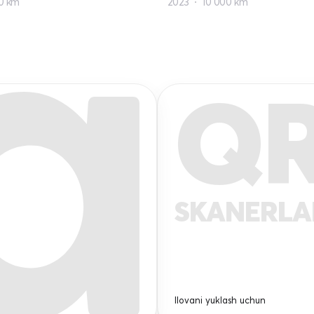
0 km
2023
10 000 km
Q
SKANERL
Ilovani yuklash uchun