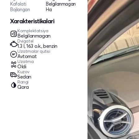
Kafolati
Belgilanmagan
Bojlangan
Ha
Xarakteristikalari
Komplektatsiya
Belgilanmagan
Dvigatel
1.3 l, 163 o.k., benzin
Uzatmalar qutisi
Avtomat
Uzatma
Oldi
Kuzov
Sedan
Rangi
Qora