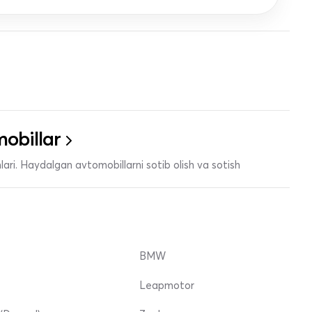
obillar
ari. Haydalgan avtomobillarni sotib olish va sotish
BMW
Leapmotor