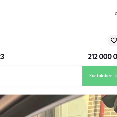
Q
23
212 000 
Kontaktlarni k