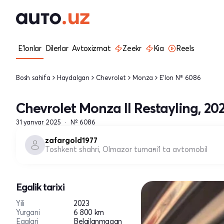
E'lonlar
Dilerlar
Avtoxizmat
Zeekr
Kia
Reels
Bosh sahifa
Haydalgan
Chevrolet
Monza
E'lon № 6086
Chevrolet Monza II Restayling, 20
31 yanvar 2025
№ 6086
zafargold1977
Toshkent shahri, Olmazor tumani
1 ta avtomobil
Egalik tarixi
Yili
2023
Yurgani
6 800 km
Egalari
Belgilanmagan