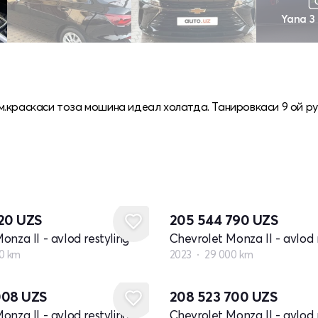
Yana 3
.краскаси тоза мошина идеал холатда. Танировкаси 9 ой ру
420
UZS
205 544 790
UZS
onza II - avlod restyling
Chevrolet Monza II - avlod 
0 km
2023
29 000 km
008
UZS
208 523 700
UZS
onza II - avlod restyling
Chevrolet Monza II - avlod 