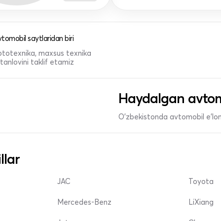
tomobil saytlaridan biri
 mototexnika, maxsus texnika
anlovini taklif etamiz
Haydalgan avtom
O'zbekistonda avtomobil e’lonl
llar
JAC
Toyota
Mercedes-Benz
LiXiang