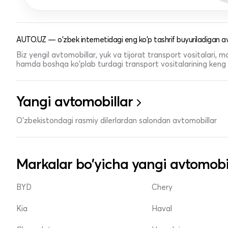
AUTO.UZ — o'zbek internetidagi eng ko'p tashrif buyuriladigan av
Biz yengil avtomobillar, yuk va tijorat transport vositalari,
hamda boshqa ko'plab turdagi transport vositalarining keng t
Yangi avtomobillar
O'zbekistondagi rasmiy dilerlardan salondan avtomobillar
Markalar bo'yicha yangi avtomobi
BYD
Chery
Kia
Haval