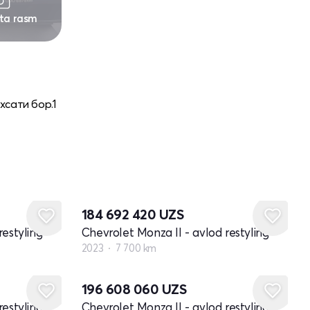
 ta rasm
хсати бор.1
184 692 420
UZS
restyling
Chevrolet Monza II - avlod restyling
2023
7 700 km
196 608 060
UZS
restyling
Chevrolet Monza II - avlod restyling