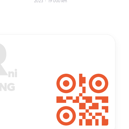
2023
19 000 km
R
ni
ANG