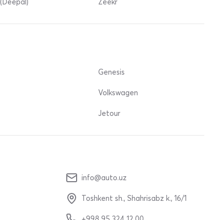
(Deepal)
Zeekr
Genesis
Volkswagen
Jetour
info@auto.uz
Toshkent sh., Shahrisabz k., 16/1
+998 95 324 12 00