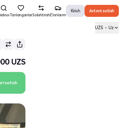
Kirish
Avtoni sotish
idiruv
Tanlanganlar
Solishtirish
E'lonlarim
UZS
•
Uz
000 UZS
o'rsatish