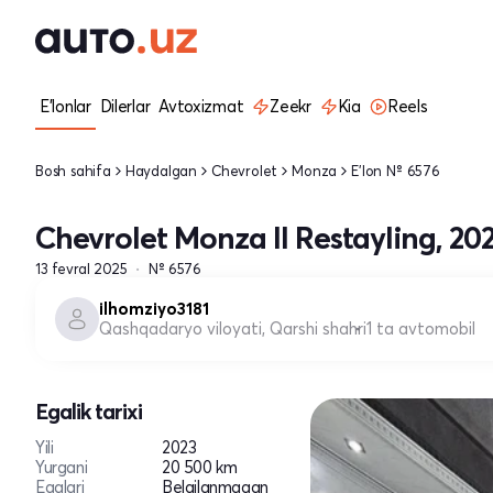
E'lonlar
Dilerlar
Avtoxizmat
Zeekr
Kia
Reels
Bosh sahifa
Haydalgan
Chevrolet
Monza
E'lon № 6576
Chevrolet Monza II Restayling, 20
13 fevral 2025
№ 6576
ilhomziyo3181
Qashqadaryo viloyati, Qarshi shahri
1 ta avtomobil
Egalik tarixi
Yili
2023
Yurgani
20 500 km
Egalari
Belgilanmagan