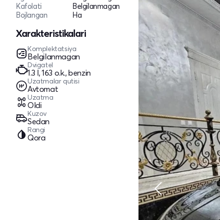
Kafolati
Belgilanmagan
Bojlangan
Ha
Xarakteristikalari
Komplektatsiya
Belgilanmagan
Dvigatel
1.3 l, 163 o.k., benzin
Uzatmalar qutisi
Avtomat
Uzatma
Oldi
Kuzov
Sedan
Rangi
Qora