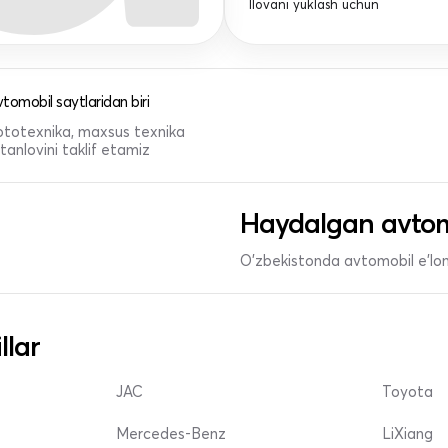
Ilovani yuklash uchun
tomobil saytlaridan biri
 mototexnika, maxsus texnika
anlovini taklif etamiz
Haydalgan avtom
O'zbekistonda avtomobil e’lonl
llar
JAC
Toyota
Mercedes-Benz
LiXiang