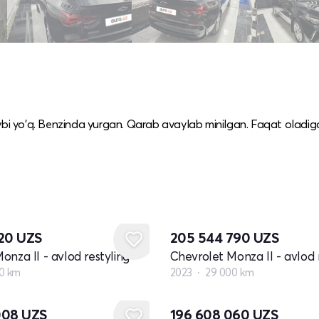
ybi yo'q. Benzinda yurgan. Qarab avaylab minilgan. Faqat oladiga
420
UZS
205 544 790
UZS
onza II - avlod restyling
Chevrolet Monza II - avlod 
0 km
2023
29 000 km
008
UZS
196 608 060
UZS