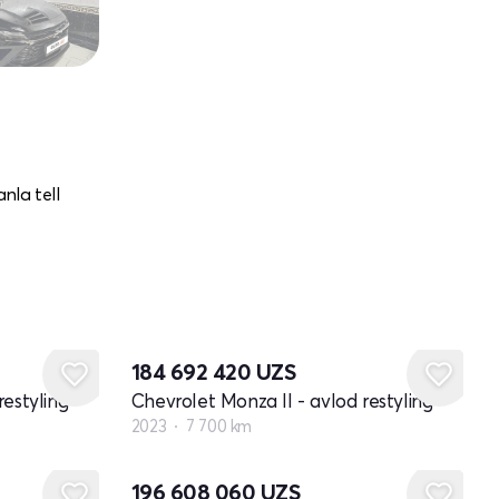
nla tell
184 692 420
UZS
restyling
Chevrolet Monza II - avlod restyling
2023
7 700 km
196 608 060
UZS