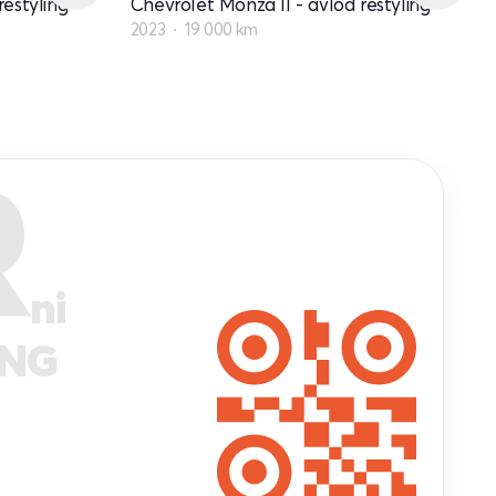
restyling
Chevrolet Monza II - avlod restyling
2023
19 000 km
R
ni
ANG