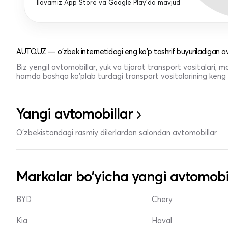
Ilovamiz App Store va Google Play'da mavjud
AUTO.UZ — o'zbek internetidagi eng ko'p tashrif buyuriladigan av
Biz yengil avtomobillar, yuk va tijorat transport vositalari,
hamda boshqa ko'plab turdagi transport vositalarining keng t
Yangi avtomobillar
O'zbekistondagi rasmiy dilerlardan salondan avtomobillar
Markalar bo'yicha yangi avtomobi
BYD
Chery
Kia
Haval