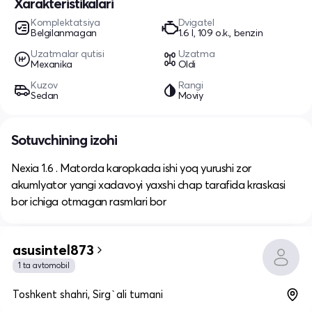
Xarakteristikalari
Komplektatsiya
Dvigatel
Belgilanmagan
1.6 l, 109 o.k., benzin
Uzatmalar qutisi
Uzatma
Mexanika
Oldi
Kuzov
Rangi
Sedan
Moviy
Sotuvchining izohi
Nexia 1.6 . Matorda karopkada ishi yoq yurushi zor
akumlyator yangi xadavoyi yaxshi chap tarafida kraskasi
bor ichiga otmagan rasmlari bor
asusintel873
1 ta avtomobil
Toshkent shahri, Sirg`ali tumani