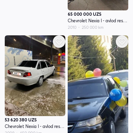
65 000 000
UZS
Chevrolet Nexia I - avlod restayling
2010
250 000 km
53 620 380
UZS
Chevrolet Nexia I - avlod restayling