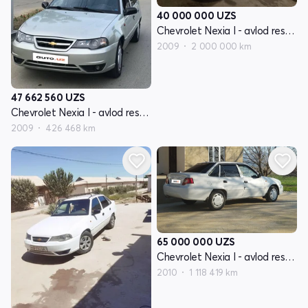
40 000 000
UZS
Chevrolet Nexia I - avlod restayling
2009
2 000 000 km
47 662 560
UZS
Chevrolet Nexia I - avlod restayling
2009
426 468 km
65 000 000
UZS
Chevrolet Nexia I - avlod restayling
2010
1 118 419 km