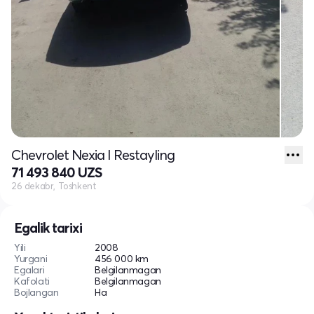
Chevrolet Nexia I Restayling
71 493 840 UZS
26 dekabr, Toshkent
Egalik tarixi
Yili
2008
Yurgani
456 000 km
Egalari
Belgilanmagan
Kafolati
Belgilanmagan
Bojlangan
Ha