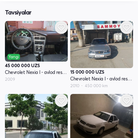
Tavsiyalar
Yangi
45 000 000
UZS
15 000 000
UZS
Chevrolet Nexia I - avlod restayling
Chevrolet Nexia I - avlod restayling
2009
2010
450 000 km