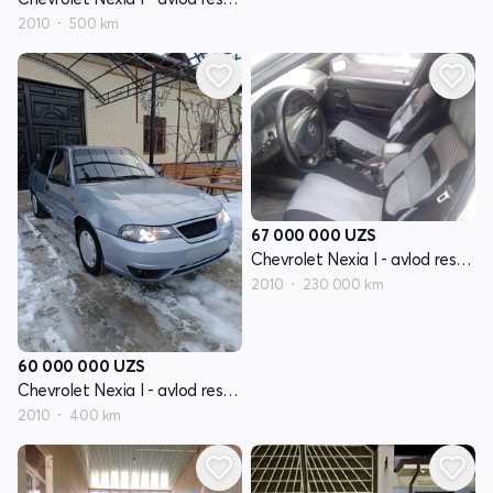
2010
500 km
67 000 000
UZS
Chevrolet Nexia I - avlod restayling
2010
230 000 km
60 000 000
UZS
Chevrolet Nexia I - avlod restayling
2010
400 km