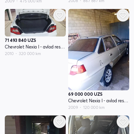
2008
867 887 km
2009
475 000 km
71 493 840
UZS
Chevrolet Nexia I - avlod restayling
2010
320 000 km
69 000 000
UZS
Chevrolet Nexia I - avlod restayling
2009
120 000 km