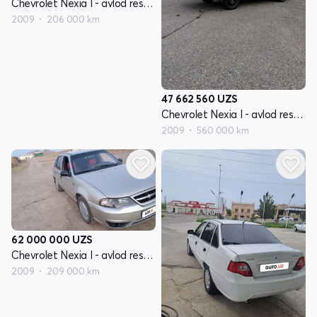
Chevrolet Nexia I - avlod restayling
2009
206 000 km
47 662 560
UZS
Chevrolet Nexia I - avlod restayling
2009
560 000 km
62 000 000
UZS
Chevrolet Nexia I - avlod restayling
2009
209 000 km