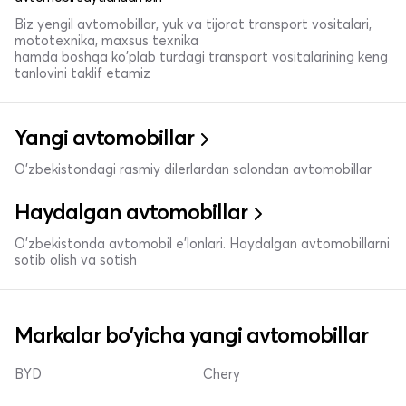
Biz yengil avtomobillar, yuk va tijorat transport vositalari,
mototexnika, maxsus texnika
hamda boshqa ko'plab turdagi transport vositalarining keng
tanlovini taklif etamiz
Yangi avtomobillar
O'zbekistondagi rasmiy dilerlardan salondan avtomobillar
Haydalgan avtomobillar
O'zbekistonda avtomobil e’lonlari. Haydalgan avtomobillarni
sotib olish va sotish
Markalar bo'yicha yangi avtomobillar
BYD
Chery