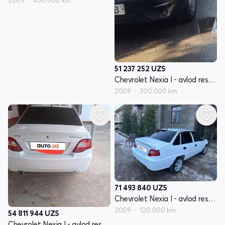
2009
450 000 km
51 237 252
UZS
Chevrolet Nexia I - avlod restayling
2009
300 000 km
71 493 840
UZS
Chevrolet Nexia I - avlod restayling
2009
120 000 km
54 811 944
UZS
Chevrolet Nexia I - avlod restayling