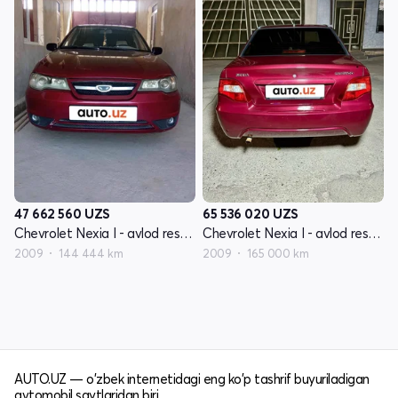
47 662 560
UZS
65 536 020
UZS
Chevrolet Nexia I - avlod restayling
Chevrolet Nexia I - avlod restayling
2009
144 444 km
2009
165 000 km
AUTO.UZ — o'zbek internetidagi eng ko'p tashrif buyuriladigan
avtomobil saytlaridan biri