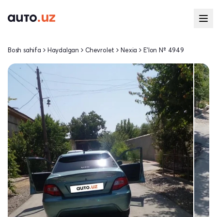
Bosh sahifa
Haydalgan
Chevrolet
Nexia
E'lon № 4949