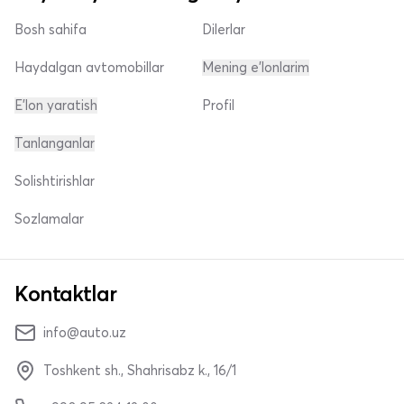
Bosh sahifa
Dilerlar
Haydalgan avtomobillar
Mening e'lonlarim
E'lon yaratish
Profil
Tanlanganlar
Solishtirishlar
Sozlamalar
Kontaktlar
info@auto.uz
Toshkent sh., Shahrisabz k., 16/1