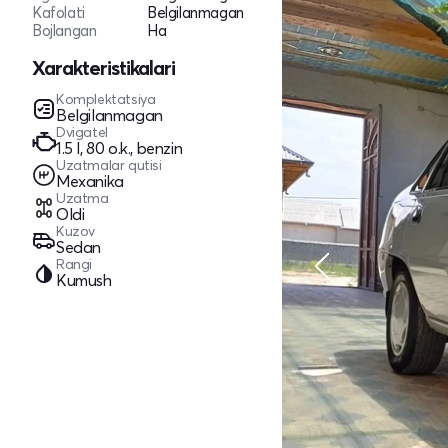
Kafolati
Belgilanmagan
Bojlangan
Ha
Xarakteristikalari
Komplektatsiya
Belgilanmagan
Dvigatel
1.5 l, 80 o.k., benzin
Uzatmalar qutisi
Mexanika
Uzatma
Oldi
Kuzov
Sedan
Rangi
Kumush