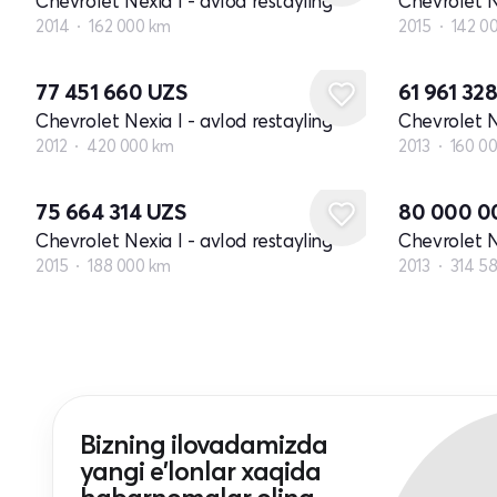
Chevrolet Nexia I - avlod restayling
Chevrolet N
2014
162 000 km
2015
142 0
77 451 660
UZS
61 961 32
Chevrolet Nexia I - avlod restayling
Chevrolet N
2012
420 000 km
2013
160 0
75 664 314
UZS
80 000 
Chevrolet Nexia I - avlod restayling
Chevrolet N
2015
188 000 km
2013
314 5
Bizning ilovadamizda
yangi e'lonlar xaqida