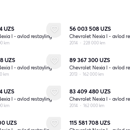
84
UZS
56 003 508
UZS
exia I - avlod restayling
Chevrolet Nexia I - avlod re
00 km
2014
228 000 km
08
UZS
89 367 300
UZS
exia I - avlod restayling
Chevrolet Nexia I - avlod re
00 km
2013
162 000 km
24
UZS
83 409 480
UZS
exia I - avlod restayling
Chevrolet Nexia I - avlod re
00 km
2014
162 000 km
00
UZS
115 581 708
UZS