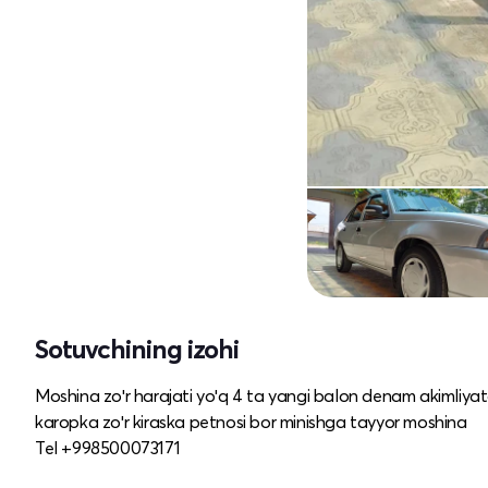
Sotuvchining izohi
Moshina zoʻr harajati yoʻq 4 ta yangi balon denam akimliya
karopka zoʻr kiraska petnosi bor minishga tayyor moshina
Tel +998500073171