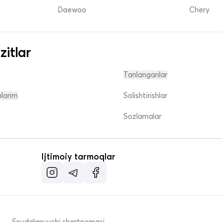
Daewoo
Chery
zitlar
Tanlanganlar
nlarim
Solishtirishlar
Sozlamalar
Ijtimoiy tarmoqlar
Foydalanuvchi shartnomasi