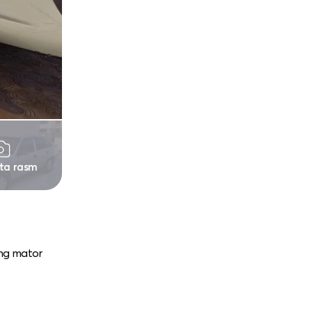
 ta rasm
ing mator