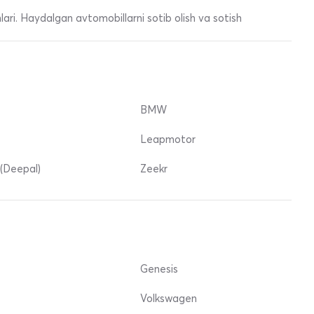
ari. Haydalgan avtomobillarni sotib olish va sotish
BMW
Leapmotor
(Deepal)
Zeekr
Genesis
Volkswagen