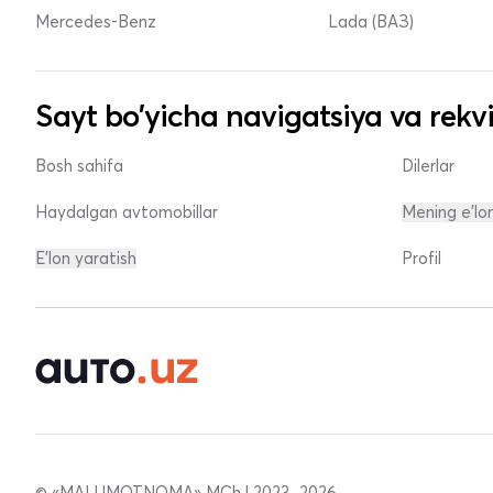
Mercedes-Benz
Lada (ВАЗ)
Sayt bo'yicha navigatsiya va rekvi
Bosh sahifa
Dilerlar
Haydalgan avtomobillar
Mening e'lo
E'lon yaratish
Profil
© «MALUMOTNOMA» MChJ 2023–2026