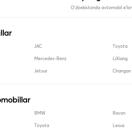
O'zbekistonda avtomobil e’lonl
llar
JAC
Toyota
Mercedes-Benz
LiXiang
Jetour
Changan 
mobillar
BMW
Ravon
Toyota
Lexus