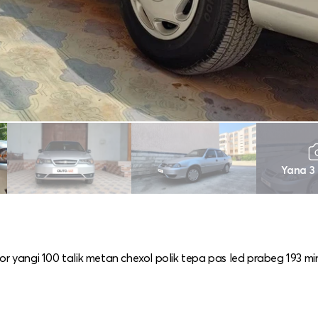
Yana 3
tor yangi 100 talik metan chexol polik tepa pas led prabeg 193 m