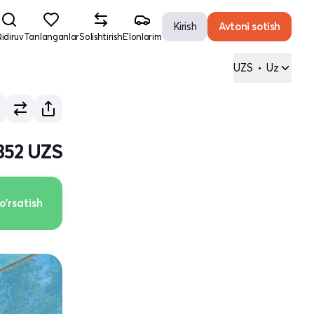
Kirish
Avtoni sotish
idiruv
Tanlanganlar
Solishtirish
E'lonlarim
UZS
•
Uz
 352 UZS
o'rsatish