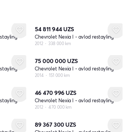
54 811 944
UZS
stayling
Chevrolet Nexia I - avlod restayling
2012
338 000 km
75 000 000
UZS
stayling
Chevrolet Nexia I - avlod restayling
2014
151 000 km
46 470 996
UZS
stayling
Chevrolet Nexia I - avlod restayling
2012
470 000 km
89 367 300
UZS