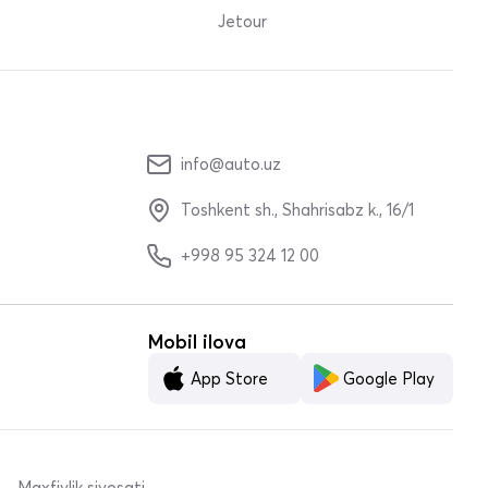
Jetour
info@auto.uz
Toshkent sh., Shahrisabz k., 16/1
+998 95 324 12 00
Mobil ilova
App Store
Google Play
Maxfiylik siyosati