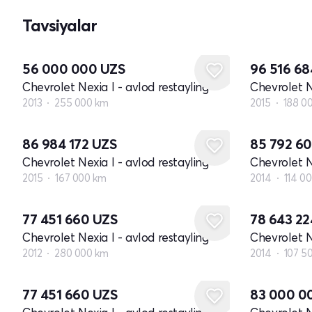
Tavsiyalar
56 000 000
UZS
96 516 6
Chevrolet Nexia I - avlod restayling
Chevrolet N
2013
255 000 km
2015
188 0
86 984 172
UZS
85 792 6
Chevrolet Nexia I - avlod restayling
Chevrolet N
2015
167 000 km
2014
114 0
77 451 660
UZS
78 643 2
Chevrolet Nexia I - avlod restayling
Chevrolet N
2012
280 000 km
2014
107 5
77 451 660
UZS
83 000 0