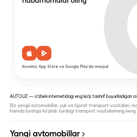
habarnomalar oling
Ilovamiz App Store va Google Play'da mavjud
AUTO.UZ — o'zbek internetidagi eng ko'p tashrif buyuriladigan av
Biz yengil avtomobillar, yuk va tijorat transport vositalari,
hamda boshqa ko'plab turdagi transport vositalarining keng t
Yangi avtomobillar