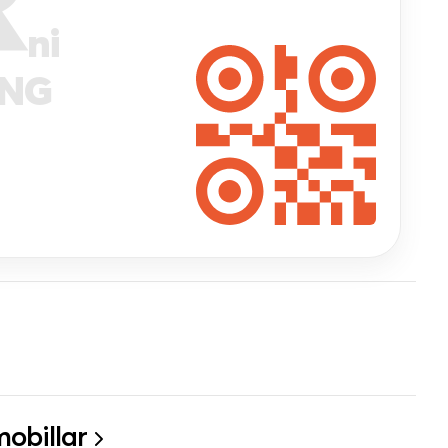
ni
ANG
obillar