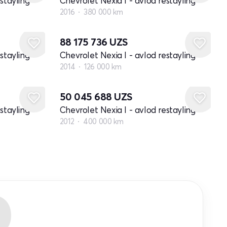
stayling
Chevrolet Nexia I - avlod restayling
2016
380 000 km
88 175 736
UZS
stayling
Chevrolet Nexia I - avlod restayling
2014
126 000 km
50 045 688
UZS
stayling
Chevrolet Nexia I - avlod restayling
2012
400 000 km
R