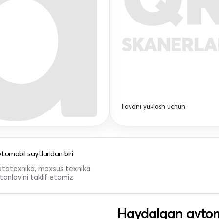
SKANERL
Ilovani yuklash uchun
tomobil saytlaridan biri
 mototexnika, maxsus texnika
anlovini taklif etamiz
Haydalgan avtom