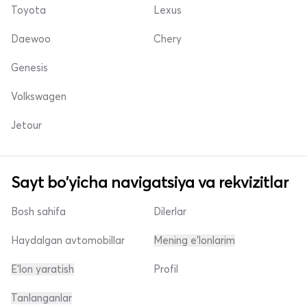
Toyota
Lexus
Daewoo
Chery
Genesis
Volkswagen
Jetour
Sayt bo'yicha navigatsiya va rekvizitlar
Bosh sahifa
Dilerlar
Haydalgan avtomobillar
Mening e'lonlarim
E'lon yaratish
Profil
Tanlanganlar