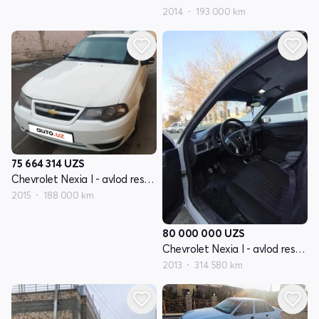
2014
193 000 km
75 664 314
UZS
Chevrolet Nexia I - avlod restayling
2015
188 000 km
80 000 000
UZS
Chevrolet Nexia I - avlod restayling
2013
314 580 km