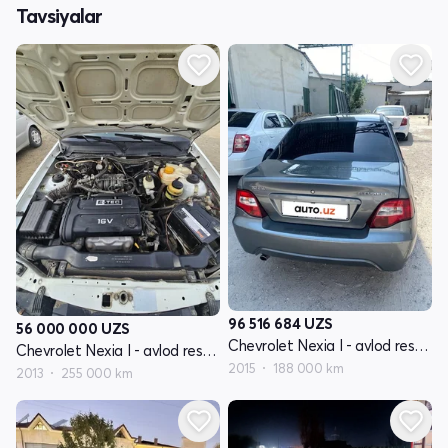
Tavsiyalar
96 516 684
UZS
56 000 000
UZS
Chevrolet Nexia I - avlod restayling
Chevrolet Nexia I - avlod restayling
2015
188 000 km
2013
255 000 km