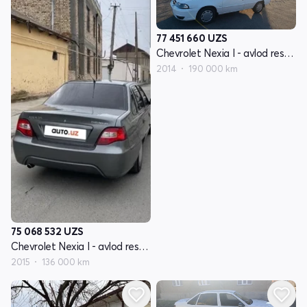
77 451 660
UZS
Chevrolet Nexia I - avlod restayling
2014
190 000 km
75 068 532
UZS
Chevrolet Nexia I - avlod restayling
2015
136 000 km