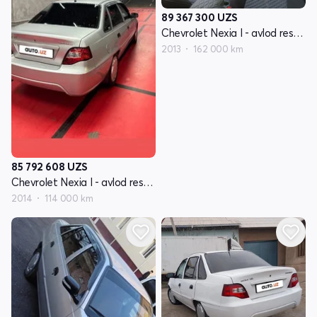
89 367 300
UZS
Chevrolet Nexia I - avlod restayling
2013
162 000 km
85 792 608
UZS
Chevrolet Nexia I - avlod restayling
2014
114 000 km