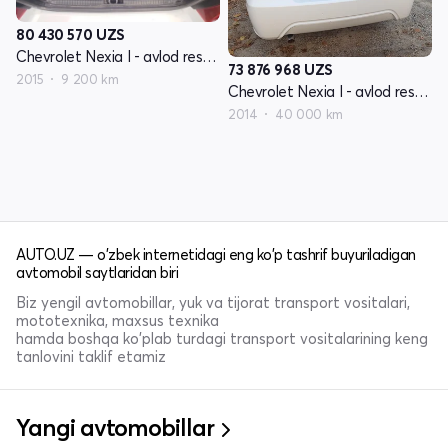
80 430 570
UZS
Chevrolet Nexia I - avlod restayling
73 876 968
UZS
2015
9 200 km
Chevrolet Nexia I - avlod restayling
2014
40 000 km
AUTO.UZ — o'zbek internetidagi eng ko'p tashrif buyuriladigan
avtomobil saytlaridan biri
Biz yengil avtomobillar, yuk va tijorat transport vositalari,
mototexnika, maxsus texnika
hamda boshqa ko'plab turdagi transport vositalarining keng
tanlovini taklif etamiz
Yangi avtomobillar