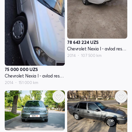
78 643 224
UZS
Chevrolet Nexia I - avlod restayling
2014
107 500 km
75 000 000
UZS
Chevrolet Nexia I - avlod restayling
2014
151 000 km