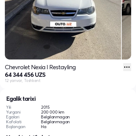
Chevrolet Nexia I Restayling
64 344 456 UZS
12 yanvar, Toshkent
Egalik tarixi
Yili
2015
Yurgani
200 000 km
Egalari
Belgilanmagan
Kafolati
Belgilanmagan
Bojlangan
Ha