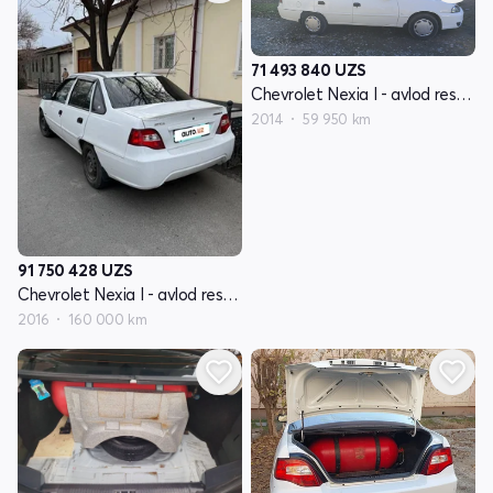
71 493 840
UZS
Chevrolet Nexia I - avlod restayling
2014
59 950 km
91 750 428
UZS
Chevrolet Nexia I - avlod restayling
2016
160 000 km