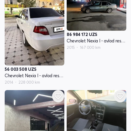
86 984 172
UZS
Chevrolet Nexia I - avlod restayling
2015
167 000 km
56 003 508
UZS
Chevrolet Nexia I - avlod restayling
2014
228 000 km