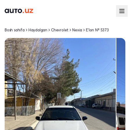
Bosh sahifa
Haydalgan
Chevrolet
Nexia
E'lon № 5373