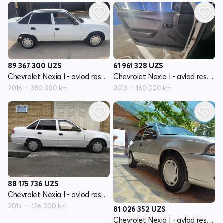
89 367 300
UZS
61 961 328
UZS
Chevrolet Nexia I - avlod restayling
Chevrolet Nexia I - avlod restayling
2016
380 000 km
2013
160 000 km
88 175 736
UZS
Chevrolet Nexia I - avlod restayling
2014
126 000 km
81 026 352
UZS
Chevrolet Nexia I - avlod restayling