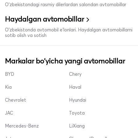
O'zbekistondagi rasmiy dilerlardan salondan avtomobillar
Haydalgan avtomobillar
O'zbekistonda avtomobil e’lonlari. Haydalgan avtomobillarni
sotib olish va sotish
Markalar bo'yicha yangi avtomobillar
BYD
Chery
Kia
Haval
Chevrolet
Hyundai
JAC
Toyota
Mercedes-Benz
LiXiang