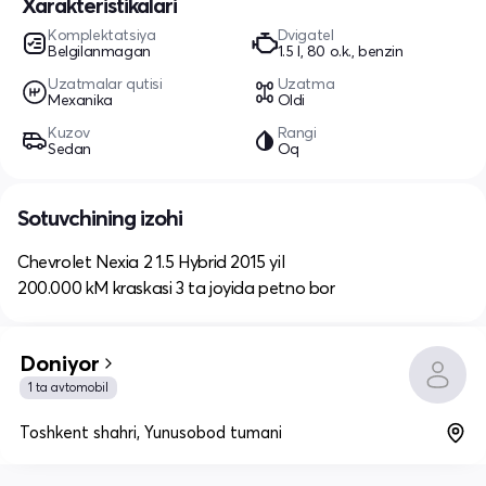
Xarakteristikalari
Komplektatsiya
Dvigatel
Belgilanmagan
1.5 l, 80 o.k., benzin
Uzatmalar qutisi
Uzatma
Mexanika
Oldi
Kuzov
Rangi
Sedan
Oq
Sotuvchining izohi
Chevrolet Nexia 2 1.5 Hybrid 2015 yil
200.000 kM kraskasi 3 ta joyida petno bor
Doniyor
1 ta avtomobil
Toshkent shahri, Yunusobod tumani