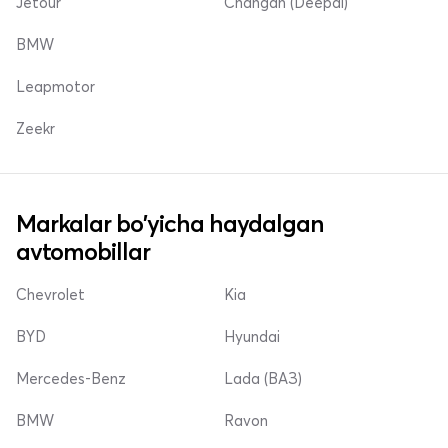
Jetour
Changan (Deepal)
BMW
Leapmotor
Zeekr
Markalar bo'yicha haydalgan
avtomobillar
Chevrolet
Kia
BYD
Hyundai
Mercedes-Benz
Lada (ВАЗ)
BMW
Ravon