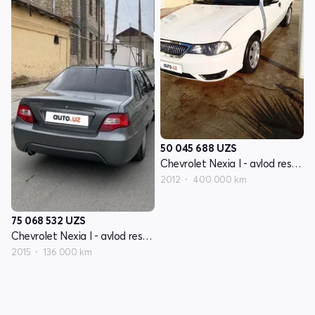
50 045 688
UZS
Chevrolet Nexia I - avlod restayling
2012
400 000 km
75 068 532
UZS
Chevrolet Nexia I - avlod restayling
2015
136 000 km