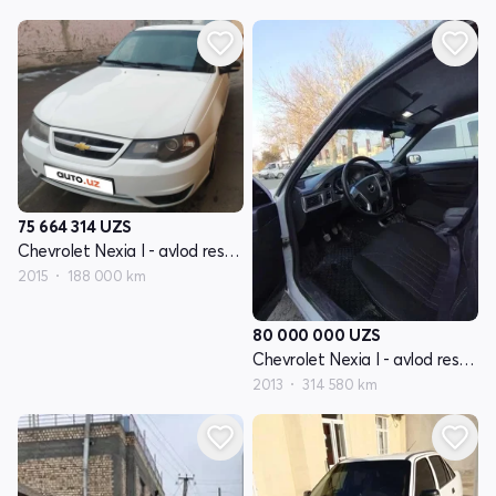
75 664 314
UZS
Chevrolet Nexia I - avlod restayling
2015
188 000 km
80 000 000
UZS
Chevrolet Nexia I - avlod restayling
2013
314 580 km