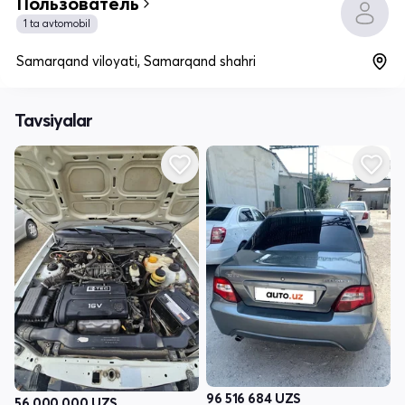
Пользователь
1 ta avtomobil
Samarqand viloyati, Samarqand shahri
Tavsiyalar
96 516 684
UZS
56 000 000
UZS