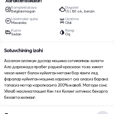
Xarakteristikalari
Komplektatsiya
Dvigatel
Belgilanmagan
1.5 l, 80 o.k., benzin
Uzatmalar qutisi
Uzatma
Mexanika
Oldi
Kuzov
Rangi
Sedan
Oq
Sotuvchining izohi
Ассалом аллекум дуслар мошина сотияапман холати
Ало даражада прабег радной краскаси тоза. кимат
чехол кимат балон куйилган метани бор яанги лед
фаралар куйилган мошина харажот сиз оласиз барака
топасиз мотор каропкасига 200%жавоб. Матори сонс
Уйлаб маслихатлашип Кен тел Килинг илтимос бекорга
безовта килманг.