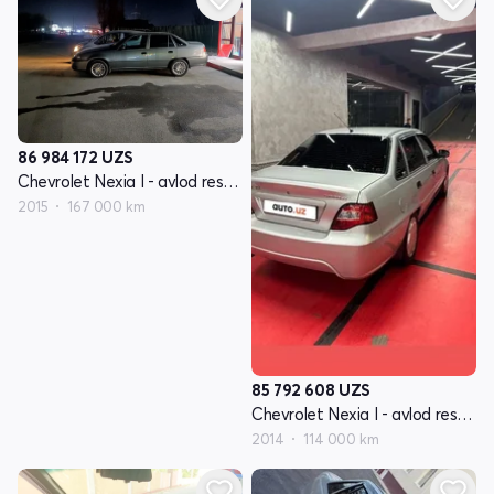
86 984 172
UZS
Chevrolet Nexia I - avlod restayling
2015
167 000 km
85 792 608
UZS
Chevrolet Nexia I - avlod restayling
2014
114 000 km