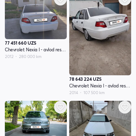
77 451 660
UZS
Chevrolet Nexia I - avlod restayling
2012
280 000 km
78 643 224
UZS
Chevrolet Nexia I - avlod restayling
2014
107 500 km