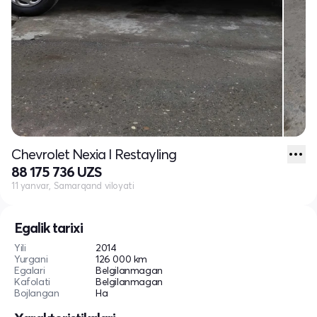
Chevrolet Nexia I Restayling
88 175 736 UZS
11 yanvar, Samarqand viloyati
Egalik tarixi
Yili
2014
Yurgani
126 000 km
Egalari
Belgilanmagan
Kafolati
Belgilanmagan
Bojlangan
Ha