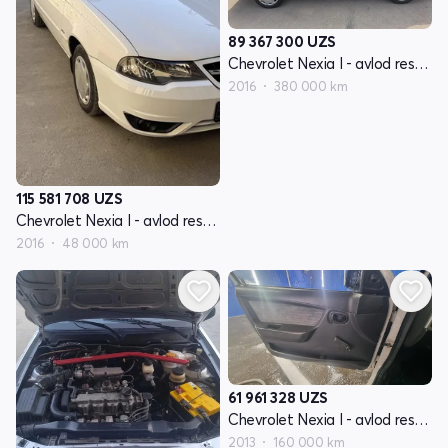
89 367 300
UZS
Chevrolet Nexia I - avlod restayling
2016
380 000 km
115 581 708
UZS
Chevrolet Nexia I - avlod restayling
2016
48 000 km
61 961 328
UZS
Chevrolet Nexia I - avlod restayling
2013
160 000 km