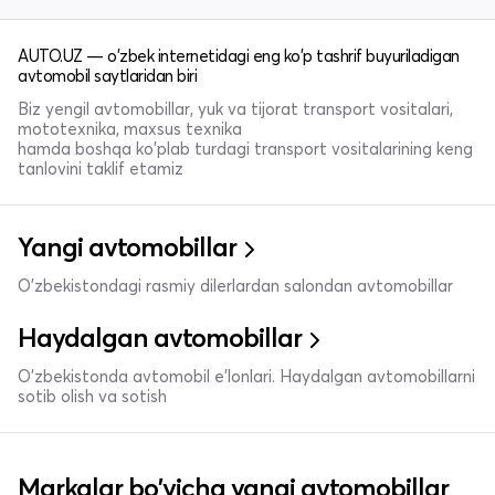
AUTO.UZ — o'zbek internetidagi eng ko'p tashrif buyuriladigan
avtomobil saytlaridan biri
Biz yengil avtomobillar, yuk va tijorat transport vositalari,
mototexnika, maxsus texnika
hamda boshqa ko'plab turdagi transport vositalarining keng
tanlovini taklif etamiz
Yangi avtomobillar
O'zbekistondagi rasmiy dilerlardan salondan avtomobillar
Haydalgan avtomobillar
O'zbekistonda avtomobil e’lonlari. Haydalgan avtomobillarni
sotib olish va sotish
Markalar bo'yicha yangi avtomobillar