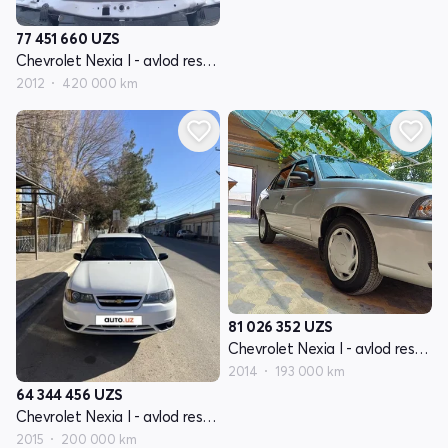
77 451 660
UZS
Chevrolet Nexia I - avlod restayling
2012
420 000 km
81 026 352
UZS
Chevrolet Nexia I - avlod restayling
2014
193 000 km
64 344 456
UZS
Chevrolet Nexia I - avlod restayling
2015
200 000 km