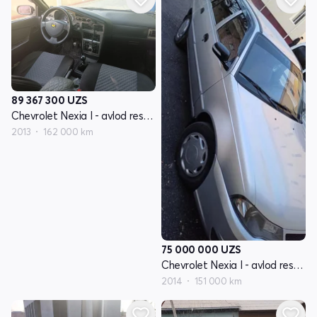
89 367 300
UZS
Chevrolet Nexia I - avlod restayling
2013
162 000 km
75 000 000
UZS
Chevrolet Nexia I - avlod restayling
2014
151 000 km