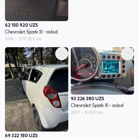
62 150 920
UZS
Chevrolet Spark III - avlod
2015
270 200 km
93 226 380
UZS
Chevrolet Spark III - avlod
2017
8 000 km
69 322 180
UZS