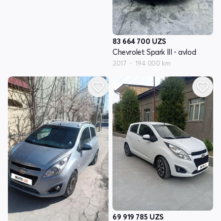
83 664 700
UZS
Chevrolet Spark III - avlod
2017
194 000 km
69 919 785
UZS