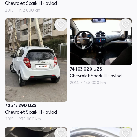
Chevrolet Spark III - avlod
2013
192 000 km
74 103 020
UZS
Chevrolet Spark III - avlod
2014
145 000 km
70 517 390
UZS
Chevrolet Spark III - avlod
2015
273 000 km