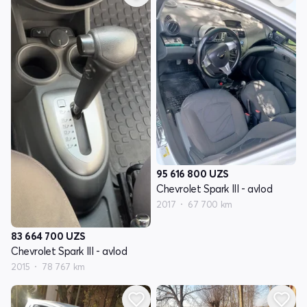
95 616 800
UZS
Chevrolet Spark III - avlod
2017
67 700 km
83 664 700
UZS
Chevrolet Spark III - avlod
2015
78 767 km