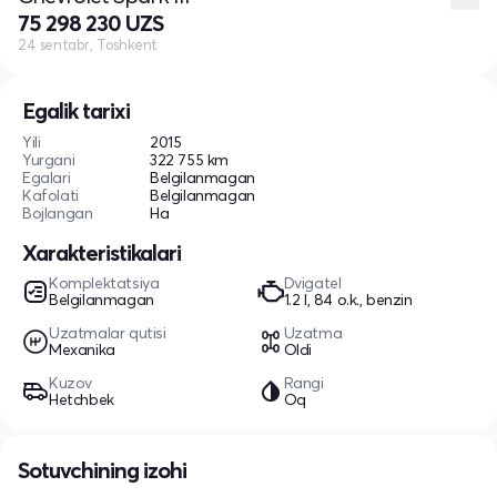
75 298 230 UZS
24 sentabr, Toshkent
Egalik tarixi
Yili
2015
Yurgani
322 755 km
Egalari
Belgilanmagan
Kafolati
Belgilanmagan
Bojlangan
Ha
Xarakteristikalari
Komplektatsiya
Dvigatel
Belgilanmagan
1.2 l, 84 o.k., benzin
Uzatmalar qutisi
Uzatma
Mexanika
Oldi
Kuzov
Rangi
Hetchbek
Oq
Sotuvchining izohi