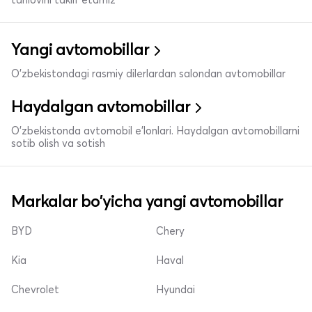
Yangi avtomobillar
O'zbekistondagi rasmiy dilerlardan salondan avtomobillar
Haydalgan avtomobillar
O'zbekistonda avtomobil e’lonlari. Haydalgan avtomobillarni
sotib olish va sotish
Markalar bo'yicha yangi avtomobillar
BYD
Chery
Kia
Haval
Chevrolet
Hyundai