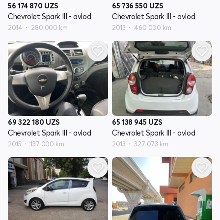
56 174 870
UZS
65 736 550
UZS
Chevrolet Spark III - avlod
Chevrolet Spark III - avlod
2014
280 000 km
2013
460 000 km
69 322 180
UZS
65 138 945
UZS
Chevrolet Spark III - avlod
Chevrolet Spark III - avlod
2015
137 000 km
2013
327 073 km