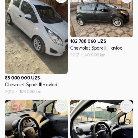
102 788 060
UZS
Chevrolet Spark III - avlod
2017
40 000 km
85 000 000
UZS
Chevrolet Spark III - avlod
2014
103 000 km