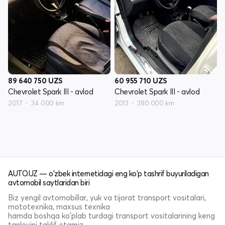
89 640 750
UZS
60 955 710
UZS
Chevrolet Spark III - avlod
Chevrolet Spark III - avlod
2017
34 000 km
2013
380 000 km
AUTO.UZ — o'zbek internetidagi eng ko'p tashrif buyuriladigan
avtomobil saytlaridan biri
Biz yengil avtomobillar, yuk va tijorat transport vositalari,
mototexnika, maxsus texnika
hamda boshqa ko'plab turdagi transport vositalarining keng
tanlovini taklif etamiz