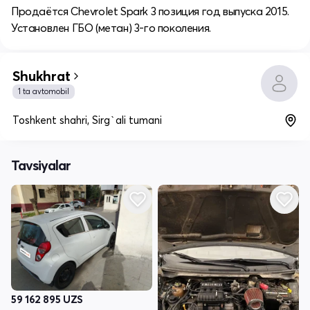
Продаётся Chevrolet Spark 3 позиция год выпуска 2015.
Установлен ГБО (метан) 3-го поколения.
Shukhrat
1 ta avtomobil
Toshkent shahri, Sirg`ali tumani
Tavsiyalar
59 162 895
UZS