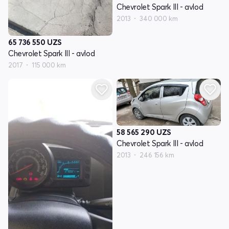
Chevrolet Spark III - avlod
2013
340 000 km
65 736 550
UZS
Chevrolet Spark III - avlod
2017
115 000 km
58 565 290
UZS
Chevrolet Spark III - avlod
2013
246 156 km