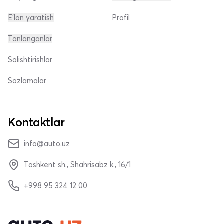
E'lon yaratish
Profil
Tanlanganlar
Solishtirishlar
Sozlamalar
Kontaktlar
info@auto.uz
Toshkent sh., Shahrisabz k., 16/1
+998 95 324 12 00