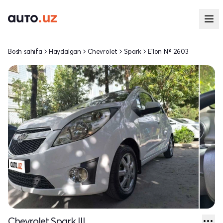
Bosh sahifa
Haydalgan
Chevrolet
Spark
E'lon № 2603
Chevrolet Spark III