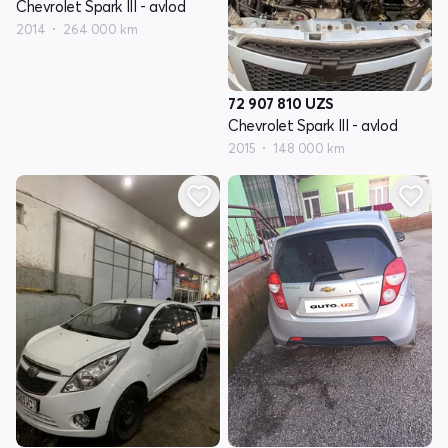
Chevrolet Spark III - avlod
2014
264 000 km
72 907 810
UZS
Chevrolet Spark III - avlod
2015
148 000 km