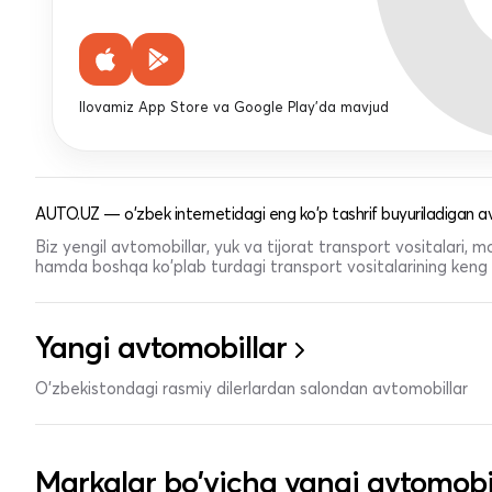
Ilovamiz App Store va Google Play'da mavjud
AUTO.UZ — o'zbek internetidagi eng ko'p tashrif buyuriladigan av
Biz yengil avtomobillar, yuk va tijorat transport vositalari,
hamda boshqa ko'plab turdagi transport vositalarining keng t
Yangi avtomobillar
O'zbekistondagi rasmiy dilerlardan salondan avtomobillar
Markalar bo'yicha yangi avtomobi