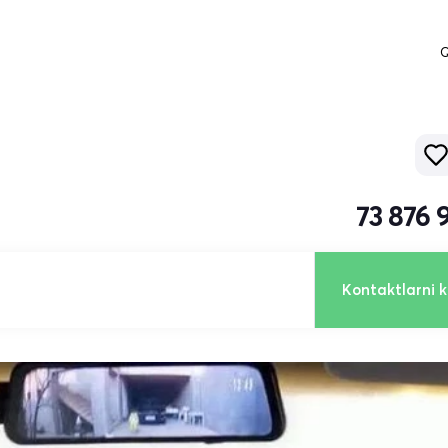
Q
73 876 
Kontaktlarni k