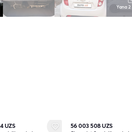
Yana 2
04
UZS
56 003 508
UZS