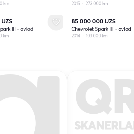
00 km
2015
273 000 km
8
UZS
85 000 000
UZS
ark III - avlod
Chevrolet Spark III - avlod
00 km
2014
103 000 km
Q
SKANERL