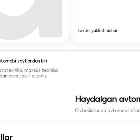
Ilovani yuklash uchun
tomobil saytlaridan biri
 mototexnika, maxsus texnika
anlovini taklif etamiz
Haydalgan avtom
O'zbekistonda avtomobil e’lonl
llar