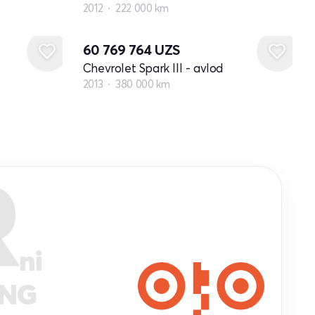
2012
222 000 km
60 769 764
UZS
Chevrolet Spark III - avlod
2013
380 000 km
R
ni
ANG