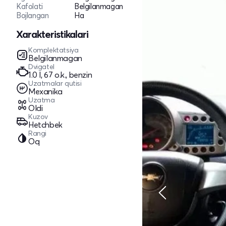
Kafolati
Belgilanmagan
Bojlangan
Ha
Xarakteristikalari
Komplektatsiya
Belgilanmagan
Dvigatel
1.0 l, 67 o.k., benzin
Uzatmalar qutisi
Mexanika
Uzatma
Oldi
Kuzov
Hetchbek
Rangi
Oq