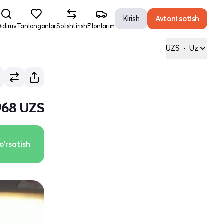
Kirish
Avtoni sotish
idiruv
Tanlanganlar
Solishtirish
E'lonlarim
UZS
•
Uz
968 UZS
o'rsatish