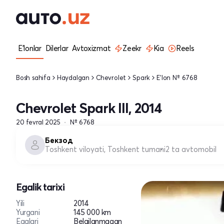
E'lonlar
Dilerlar
Avtoxizmat
Zeekr
Kia
Reels
Bosh sahifa
Haydalgan
Chevrolet
Spark
E'lon № 6768
Chevrolet Spark III, 2014
20 fevral 2025
№ 6768
Бекзод
Toshkent viloyati, Toshkent tumani
2 ta avtomobil
Egalik tarixi
Yili
2014
Yurgani
145 000 km
Egalari
Belgilanmagan