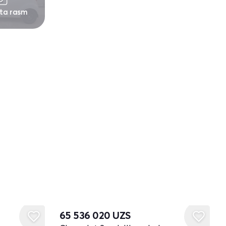
 ta rasm
65 536 020
UZS