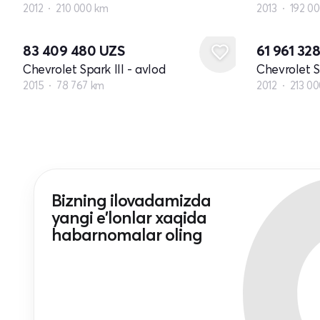
2012
210 000 km
2013
192 0
83 409 480
UZS
61 961 32
Chevrolet Spark III - avlod
Chevrolet Sp
2015
78 767 km
2012
213 0
Bizning ilovadamizda
yangi e'lonlar xaqida
habarnomalar oling