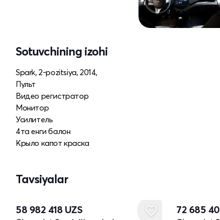
Sotuvchining izohi
Spark, 2-pozitsiya, 2014,
Пульт
Видео регистратор
Монитор
Усилитель
4та енги балон
Крыло капот краска
Tavsiyalar
58 982 418
UZS
72 685 4