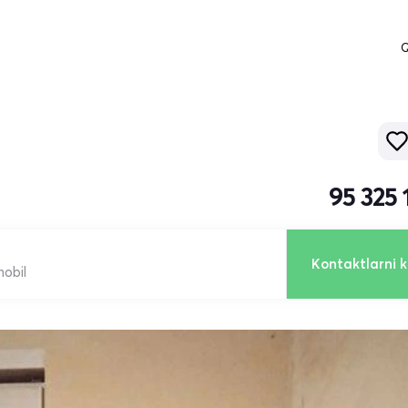
Q
95 325
Kontaktlarni k
mobil