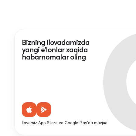
Bizning ilovadamizda
yangi e'lonlar xaqida
habarnomalar oling
Ilovamiz App Store va Google Play'da mavjud