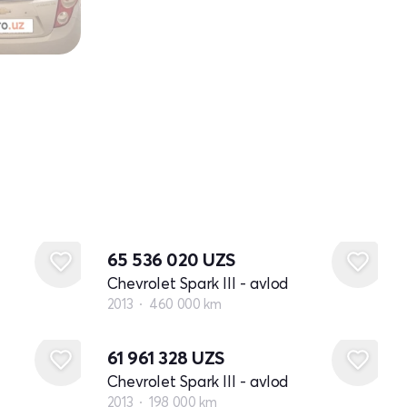
65 536 020
UZS
Chevrolet Spark III - avlod
2013
460 000 km
61 961 328
UZS
Chevrolet Spark III - avlod
2013
198 000 km