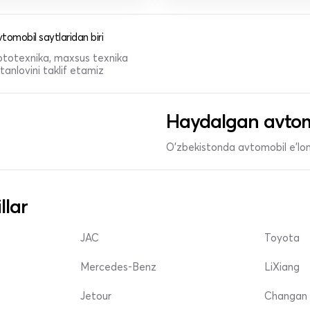
tomobil saytlaridan biri
 mototexnika, maxsus texnika
anlovini taklif etamiz
Haydalgan avtom
O'zbekistonda avtomobil e’lonl
llar
JAC
Toyota
Mercedes-Benz
LiXiang
Jetour
Changan 