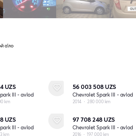
й а'ло
04
UZS
56 003 508
UZS
ark III - avlod
Chevrolet Spark III - avlod
00 km
2014
280 000 km
38
UZS
97 708 248
UZS
ark III - avlod
Chevrolet Spark III - avlod
73 km
2016
197 000 km