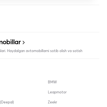
obillar
ari. Haydalgan avtomobillarni sotib olish va sotish
BMW
Leapmotor
(Deepal)
Zeekr