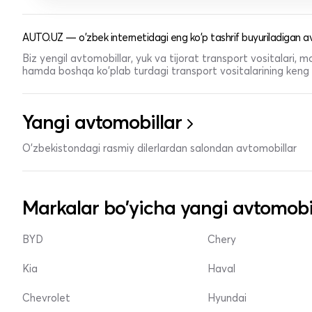
AUTO.UZ — o'zbek internetidagi eng ko'p tashrif buyuriladigan av
Biz yengil avtomobillar, yuk va tijorat transport vositalari,
hamda boshqa ko'plab turdagi transport vositalarining keng t
Yangi avtomobillar
O'zbekistondagi rasmiy dilerlardan salondan avtomobillar
Markalar bo'yicha yangi avtomobi
BYD
Chery
Kia
Haval
Chevrolet
Hyundai