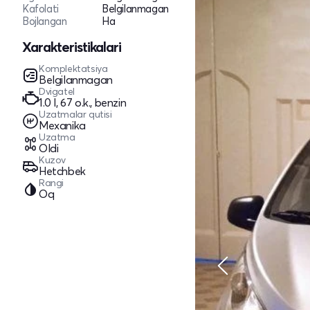
Kafolati
Belgilanmagan
Bojlangan
Ha
Xarakteristikalari
Komplektatsiya
Belgilanmagan
Dvigatel
1.0 l, 67 o.k., benzin
Uzatmalar qutisi
Mexanika
Uzatma
Oldi
Kuzov
Hetchbek
Rangi
Oq