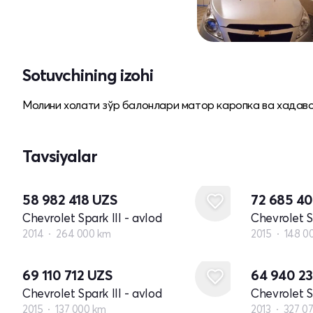
Sotuvchining izohi
Молини холати зўр балонлари матор каропка ва хадаво
Tavsiyalar
58 982 418
UZS
72 685 4
Chevrolet Spark III - avlod
Chevrolet Sp
2014
264 000 km
2015
148 0
69 110 712
UZS
64 940 2
Chevrolet Spark III - avlod
Chevrolet Sp
2015
137 000 km
2013
327 0