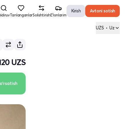
Kirish
Avtoni sotish
idiruv
Tanlanganlar
Solishtirish
E'lonlarim
UZS
•
Uz
 120 UZS
o'rsatish