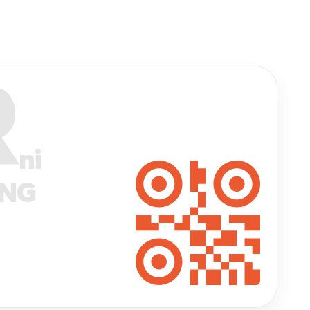
R
ni
ANG