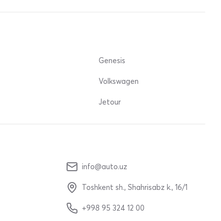
Genesis
Volkswagen
Jetour
info@auto.uz
Toshkent sh., Shahrisabz k., 16/1
+998 95 324 12 00