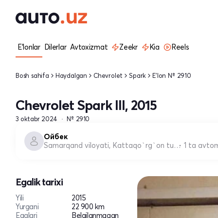
E'lonlar
Dilerlar
Avtoxizmat
Zeekr
Kia
Reels
Bosh sahifa
Haydalgan
Chevrolet
Spark
E'lon № 2910
Chevrolet Spark III, 2015
3 oktabr 2024
№ 2910
Ойбек
Samarqand viloyati, Kattaqo`rg`on tumani
1 ta avto
Egalik tarixi
Yili
2015
Yurgani
22 900 km
Egalari
Belgilanmagan