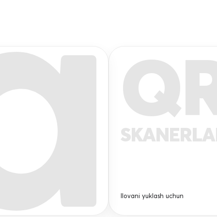
Q
SKANERL
Ilovani yuklash uchun