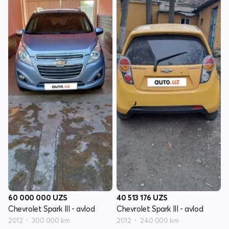
60 000 000
UZS
40 513 176
UZS
Chevrolet Spark III - avlod
Chevrolet Spark III - avlod
2012
300 000 km
2012
240 000 km