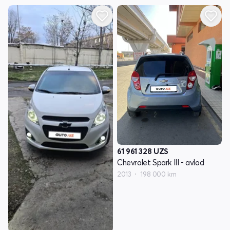
61 961 328
UZS
Chevrolet Spark III - avlod
2013
198 000 km