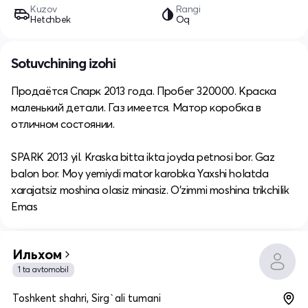
Kuzov
Rangi
Hetchbek
Oq
Sotuvchining izohi
Продаётся Спарк 2013 года. Пробег 320000. Краска
маленький детали. Газ имеется. Матор коробка в
отличном состоянии.
SPARK 2013 yil. Kraska bitta ikta joyda petnosi bor. Gaz
balon bor. Moy yemiydi mator karobka Yaxshi holatda
xarajatsiz moshina olasiz minasiz. O'zimmi moshina trikchilik
Emas
Ильхом
1 ta avtomobil
Toshkent shahri, Sirg`ali tumani