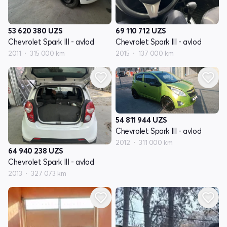
53 620 380
UZS
69 110 712
UZS
Chevrolet Spark III - avlod
Chevrolet Spark III - avlod
2011
315 000 km
2015
137 000 km
54 811 944
UZS
Chevrolet Spark III - avlod
2012
311 000 km
64 940 238
UZS
Chevrolet Spark III - avlod
2013
327 073 km