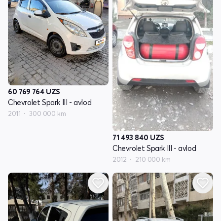
60 769 764
UZS
Chevrolet Spark III - avlod
2011
300 000 km
71 493 840
UZS
Chevrolet Spark III - avlod
2012
210 000 km