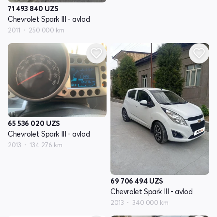
71 493 840
UZS
Chevrolet Spark III - avlod
2011
250 000 km
65 536 020
UZS
Chevrolet Spark III - avlod
2013
134 276 km
69 706 494
UZS
Chevrolet Spark III - avlod
2013
340 000 km