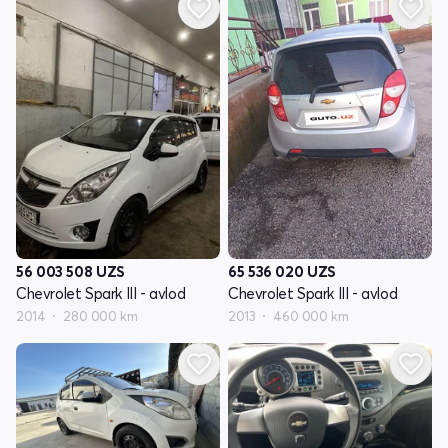
56 003 508
UZS
65 536 020
UZS
Chevrolet Spark III - avlod
Chevrolet Spark III - avlod
2014
280 000 km
2013
460 000 km