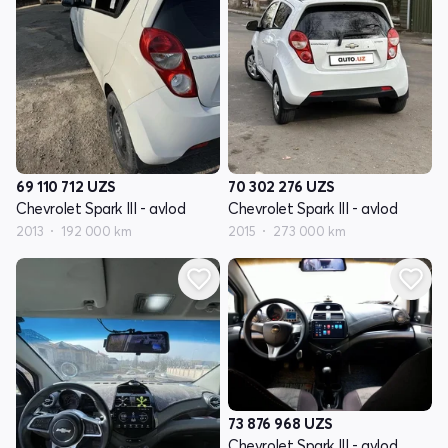
69 110 712
UZS
70 302 276
UZS
Chevrolet Spark III - avlod
Chevrolet Spark III - avlod
2013
192 000 km
2015
273 000 km
73 876 968
UZS
Chevrolet Spark III - avlod