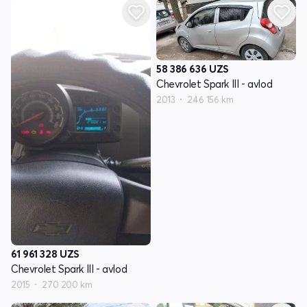
58 386 636
UZS
Chevrolet Spark III - avlod
2013
246 156 km
61 961 328
UZS
Chevrolet Spark III - avlod
2015
270 200 km