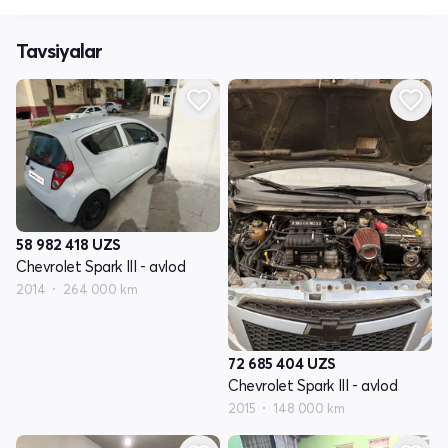
Tavsiyalar
58 982 418
UZS
Chevrolet Spark III - avlod
2014
264 000 km
72 685 404
UZS
Chevrolet Spark III - avlod
2015
148 000 km