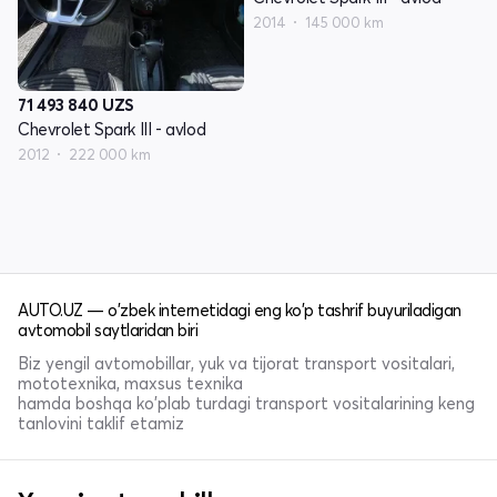
2014
145 000 km
71 493 840
UZS
Chevrolet Spark III - avlod
2012
222 000 km
AUTO.UZ — o'zbek internetidagi eng ko'p tashrif buyuriladigan
avtomobil saytlaridan biri
Biz yengil avtomobillar, yuk va tijorat transport vositalari,
mototexnika, maxsus texnika
hamda boshqa ko'plab turdagi transport vositalarining keng
tanlovini taklif etamiz