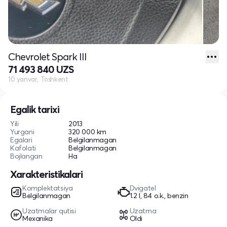
Chevrolet Spark III
71 493 840 UZS
10 yanvar, Toshkent
Egalik tarixi
Yili
2013
Yurgani
320 000 km
Egalari
Belgilanmagan
Kafolati
Belgilanmagan
Bojlangan
Ha
Xarakteristikalari
Komplektatsiya
Dvigatel
Belgilanmagan
1.2 l, 84 o.k., benzin
Uzatmalar qutisi
Uzatma
Mexanika
Oldi