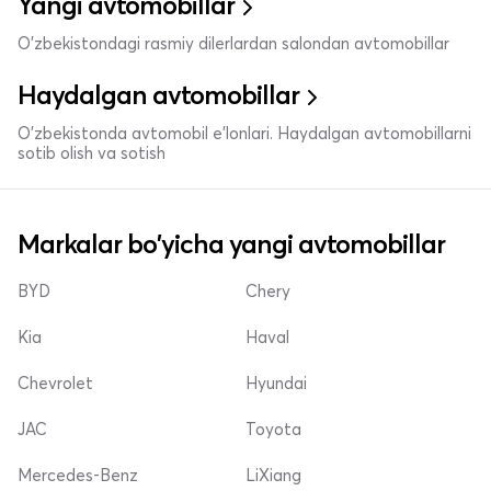
Yangi avtomobillar
O'zbekistondagi rasmiy dilerlardan salondan avtomobillar
Haydalgan avtomobillar
O'zbekistonda avtomobil e’lonlari. Haydalgan avtomobillarni
sotib olish va sotish
Markalar bo'yicha yangi avtomobillar
BYD
Chery
Kia
Haval
Chevrolet
Hyundai
JAC
Toyota
Mercedes-Benz
LiXiang