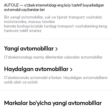
AUTO.UZ — o'zbek internetidagi eng ko'p tashrif buyuriladigan
avtomobil saytlaridan biri
Biz yengil avtomobillar, yuk va tijorat transport vositalari,
mototexnika, maxsus texnika
hamda boshqa ko'plab turdagi transport vositalarining keng
tanlovini taklif etamiz
Yangi avtomobillar
O'zbekistondagi rasmiy dilerlardan salondan avtomobillar
Haydalgan avtomobillar
O'zbekistonda avtomobil e’lonlari. Haydalgan avtomobillarni
sotib olish va sotish
Markalar bo'yicha yangi avtomobillar