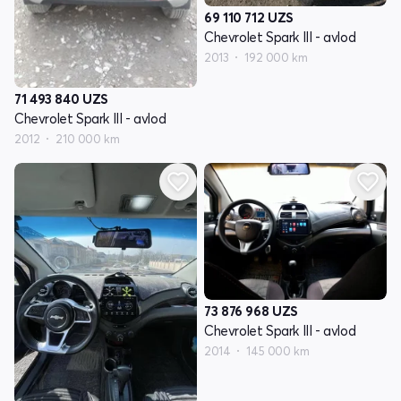
69 110 712
UZS
Chevrolet Spark III - avlod
2013
192 000 km
71 493 840
UZS
Chevrolet Spark III - avlod
2012
210 000 km
73 876 968
UZS
Chevrolet Spark III - avlod
2014
145 000 km