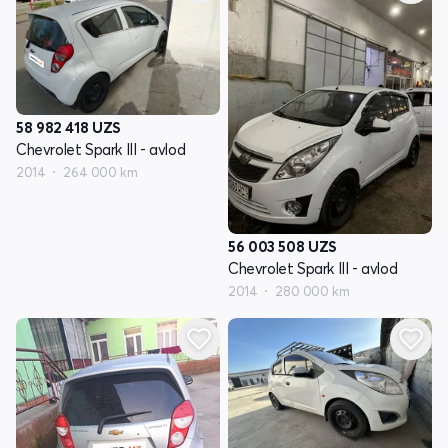
58 982 418
UZS
Chevrolet Spark III - avlod
2014
264 000 km
56 003 508
UZS
Chevrolet Spark III - avlod
2014
280 000 km