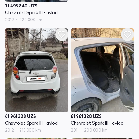
71 493 840
UZS
Chevrolet Spark III - avlod
2012
222 000 km
61 961 328
UZS
61 961 328
UZS
Chevrolet Spark III - avlod
Chevrolet Spark III - avlod
2012
213 000 km
2011
200 000 km