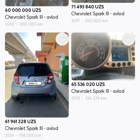
71 493 840
UZS
60 000 000
UZS
Chevrolet Spark III - avlod
Chevrolet Spark III - avlod
2011
250 000 km
2012
300 000 km
65 536 020
UZS
Chevrolet Spark III - avlod
2013
134 276 km
61 961 328
UZS
Chevrolet Spark III - avlod
2013
198 000 km