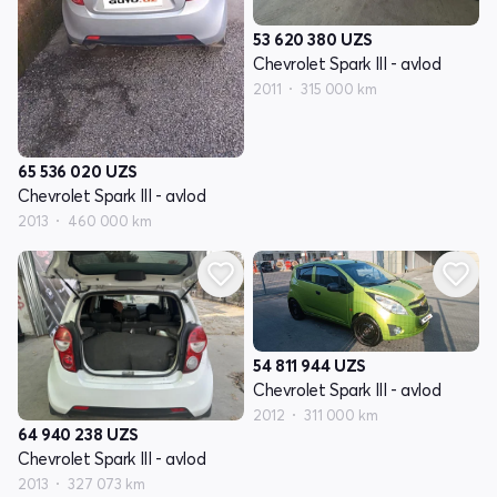
53 620 380
UZS
Chevrolet Spark III - avlod
2011
315 000 km
65 536 020
UZS
Chevrolet Spark III - avlod
2013
460 000 km
54 811 944
UZS
Chevrolet Spark III - avlod
2012
311 000 km
64 940 238
UZS
Chevrolet Spark III - avlod
2013
327 073 km