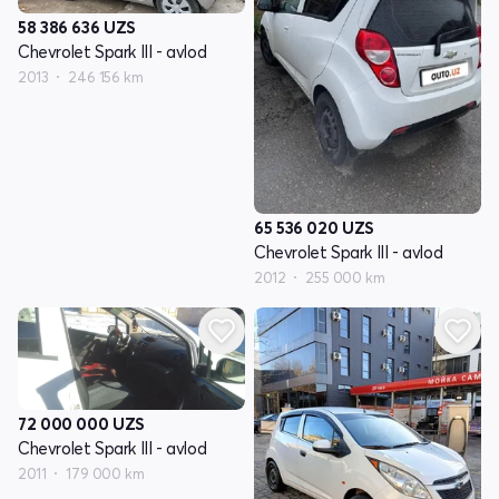
58 386 636
UZS
Chevrolet Spark III - avlod
2013
246 156 km
65 536 020
UZS
Chevrolet Spark III - avlod
2012
255 000 km
72 000 000
UZS
Chevrolet Spark III - avlod
2011
179 000 km