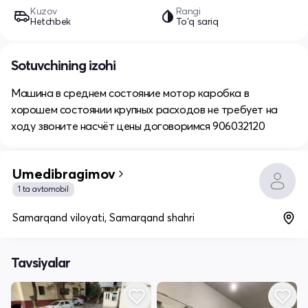
Kuzov
Rangi
Hetchbek
To'q sariq
Sotuvchining izohi
Машина в среднем состояние мотор каробка в
хорошем состоянии крупных расходов не требует на
ходу звоните насчёт цены договоримся 906032120
Umedibragimov
1 ta avtomobil
Samarqand viloyati, Samarqand shahri
Tavsiyalar