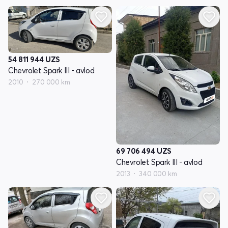
54 811 944
UZS
Chevrolet Spark III - avlod
2010
270 000 km
69 706 494
UZS
Chevrolet Spark III - avlod
2013
340 000 km