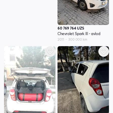
60 769 764
UZS
Chevrolet Spark III - avlod
2011
300 000 km