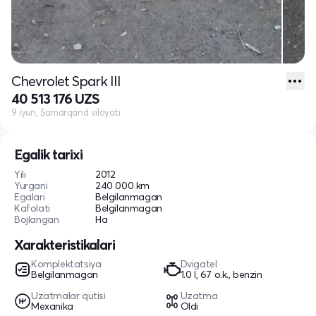
Chevrolet Spark III
40 513 176 UZS
9 iyun, Samarqand viloyati
Egalik tarixi
Yili
2012
Yurgani
240 000 km
Egalari
Belgilanmagan
Kafolati
Belgilanmagan
Bojlangan
Ha
Xarakteristikalari
Komplektatsiya
Dvigatel
Belgilanmagan
1.0 l, 67 o.k., benzin
Uzatmalar qutisi
Uzatma
Mexanika
Oldi