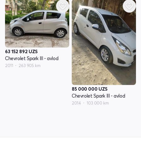
63 152 892
UZS
Chevrolet Spark III - avlod
2011
263 905 km
85 000 000
UZS
Chevrolet Spark III - avlod
2014
103 000 km