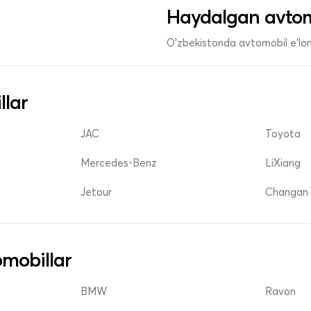
Haydalgan avtom
O'zbekistonda avtomobil e’lonl
llar
JAC
Toyota
Mercedes-Benz
LiXiang
Jetour
Changan 
mobillar
BMW
Ravon