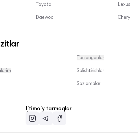
Toyota
Lexus
Daewoo
Chery
zitlar
Tanlanganlar
nlarim
Solishtirishlar
Sozlamalar
Ijtimoiy tarmoqlar