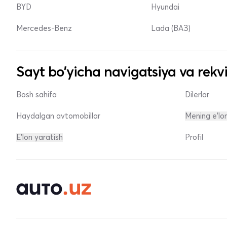
BYD
Hyundai
Mercedes-Benz
Lada (ВАЗ)
Sayt bo'yicha navigatsiya va rekvi
Bosh sahifa
Dilerlar
Haydalgan avtomobillar
Mening e'lo
E'lon yaratish
Profil