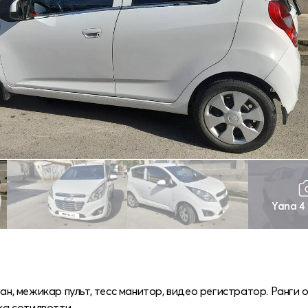
Yana 4
н, межикар пульт, тесс манитор, видео регистратор. Ранги ок.
кка сотилвотти