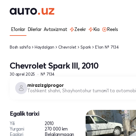
E'lonlar
Dilerlar
Avtoxizmat
Zeekr
Kia
Reels
Bosh sahifa
Haydalgan
Chevrolet
Spark
E'lon № 7134
Chevrolet Spark III, 2010
30 aprel 2025
№ 7134
mirazizgiprogor
Toshkent shahri, Shayhontohur tumani
1 ta avtomobi
Egalik tarixi
Yili
2010
Yurgani
270 000 km
Egalari
Belgilanmagan