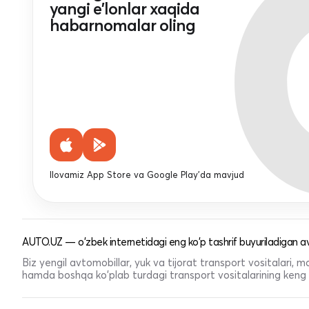
yangi e'lonlar xaqida
habarnomalar oling
Ilovamiz App Store va Google Play'da mavjud
AUTO.UZ — o'zbek internetidagi eng ko'p tashrif buyuriladigan av
Biz yengil avtomobillar, yuk va tijorat transport vositalari,
hamda boshqa ko'plab turdagi transport vositalarining keng t