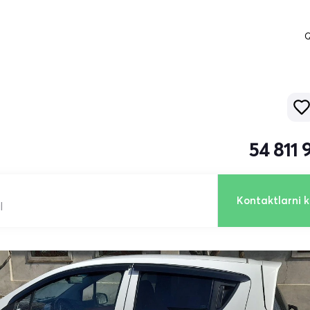
Q
54 811
Kontaktlarni k
l