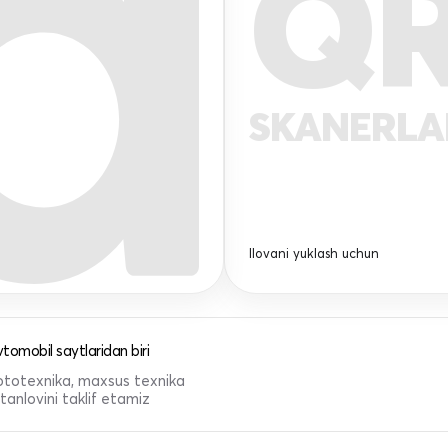
Q
SKANERL
Ilovani yuklash uchun
tomobil saytlaridan biri
 mototexnika, maxsus texnika
anlovini taklif etamiz