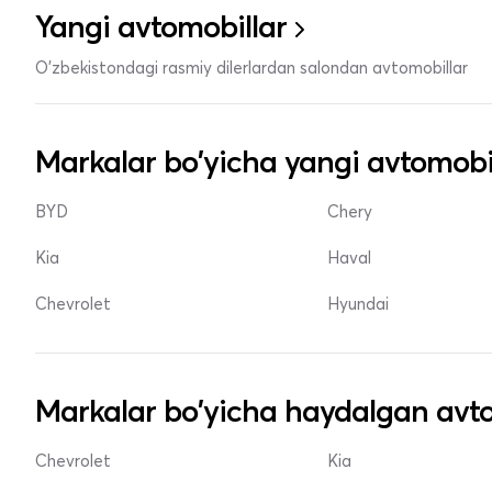
Yangi avtomobillar
O'zbekistondagi rasmiy dilerlardan salondan avtomobillar
Markalar bo'yicha yangi avtomobi
BYD
Chery
Kia
Haval
Chevrolet
Hyundai
Markalar bo'yicha haydalgan avto
Chevrolet
Kia