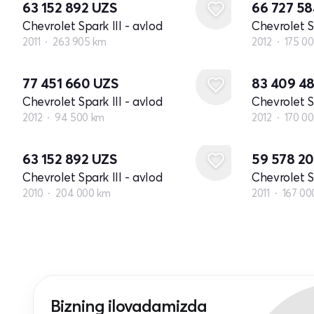
63 152 892
UZS
66 727 5
Chevrolet Spark III - avlod
Chevrolet Sp
2011
263 905 km
2012
175 0
77 451 660
UZS
83 409 4
Chevrolet Spark III - avlod
Chevrolet Sp
2012
94 500 km
2012
170 0
63 152 892
UZS
59 578 2
Chevrolet Spark III - avlod
Chevrolet Sp
2010
204 000 km
2011
167 00
Bizning ilovadamizda