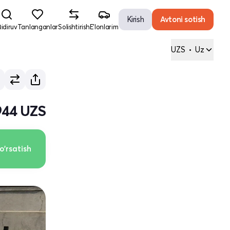
Kirish
Avtoni sotish
idiruv
Tanlanganlar
Solishtirish
E'lonlarim
UZS
•
Uz
 944 UZS
o'rsatish