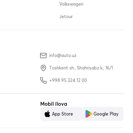
Volkswagen
Jetour
info@auto.uz
Toshkent sh., Shahrisabz k., 16/1
+998 95 324 12 00
Mobil ilova
App Store
Google Play