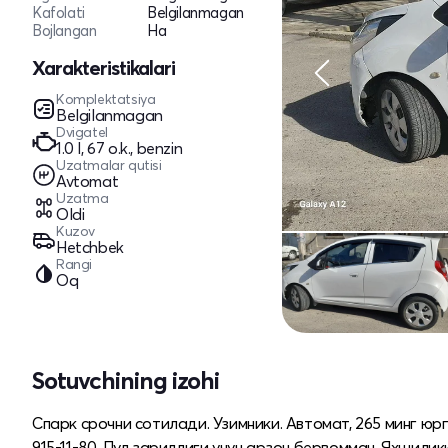
Kafolati
Belgilanmagan
Bojlangan
Ha
Xarakteristikalari
Komplektatsiya
Belgilanmagan
Dvigatel
1.0 l, 67 o.k., benzin
Uzatmalar qutisi
Avtomat
Uzatma
Oldi
Kuzov
Hetchbek
Rangi
Oq
Sotuvchining izohi
Спарк срочни сотилади. Узимники. Автомат, 265 минг юрга
915-11-80. Пул зариллиги учун арзон бервомман. Яхшили