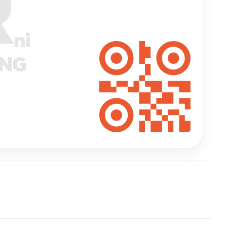
R
ni
ANG