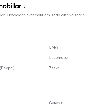
obillar
ari. Haydalgan avtomobillarni sotib olish va sotish
BMW
Leapmotor
(Deepal)
Zeekr
Genesis