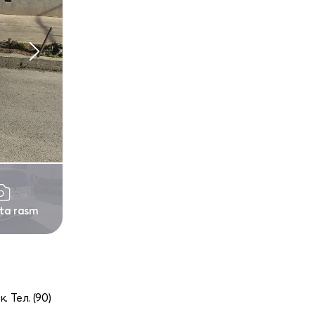
 ta rasm
 Тел. (90)