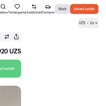
Kirish
Avtoni sotish
idiruv
Tanlanganlar
Solishtirish
E'lonlarim
UZS
•
Uz
920 UZS
o'rsatish