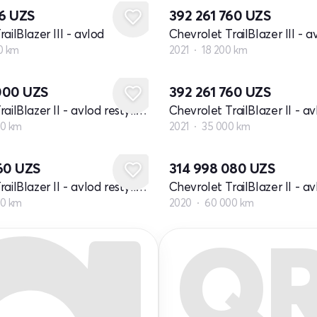
16
UZS
392 261 760
UZS
ailBlazer III - avlod
Chevrolet TrailBlazer III - a
0 km
2021
18 200 km
000
UZS
392 261 760
UZS
Chevrolet TrailBlazer II - avlod restyling
00 km
2021
35 000 km
160
UZS
314 998 080
UZS
Chevrolet TrailBlazer II - avlod restyling
00 km
2020
60 000 km
Q