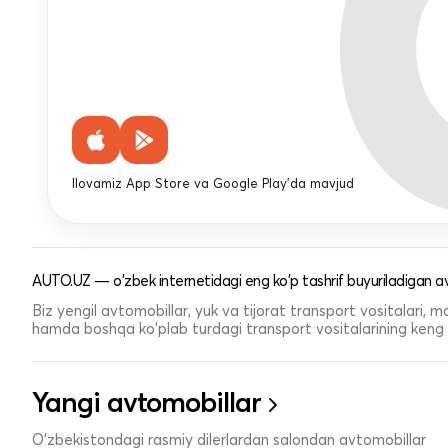
Ilovamiz App Store va Google Play'da mavjud
AUTO.UZ — o'zbek internetidagi eng ko'p tashrif buyuriladigan av
Biz yengil avtomobillar, yuk va tijorat transport vositalari,
hamda boshqa ko'plab turdagi transport vositalarining keng t
Yangi avtomobillar
O'zbekistondagi rasmiy dilerlardan salondan avtomobillar