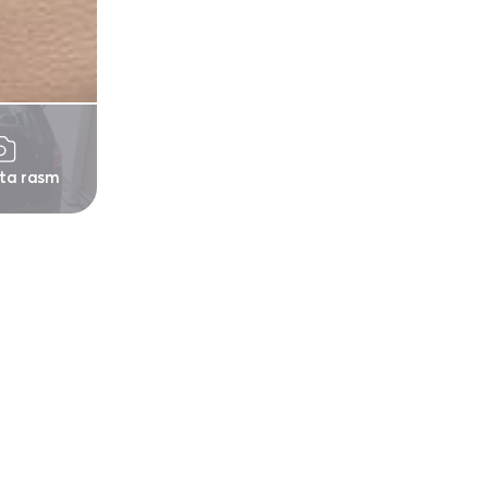
 ta rasm