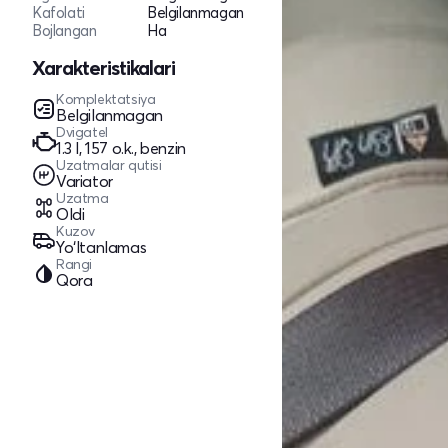
Kafolati
Belgilanmagan
Bojlangan
Ha
Xarakteristikalari
Komplektatsiya
Belgilanmagan
Dvigatel
1.3 l, 157 o.k., benzin
Uzatmalar qutisi
Variator
Uzatma
Oldi
Kuzov
Yo‘ltanlamas
Rangi
Qora