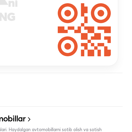
ni
ANG
obillar
ari. Haydalgan avtomobillarni sotib olish va sotish