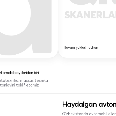
SKANERL
Ilovani yuklash uchun
tomobil saytlaridan biri
 mototexnika, maxsus texnika
anlovini taklif etamiz
Haydalgan avtom
O'zbekistonda avtomobil e’lonl