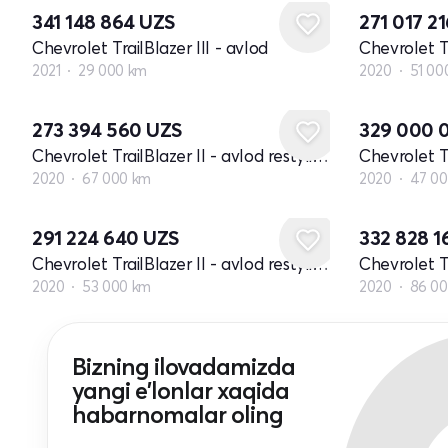
341 148 864
UZS
271 017 2
Chevrolet TrailBlazer III - avlod
Chevrolet Tr
2021
29 000 km
2020
51 00
273 394 560
UZS
329 000 
Chevrolet TrailBlazer II - avlod restyling
2020
67 000 km
2020
47 0
291 224 640
UZS
332 828 
Chevrolet TrailBlazer II - avlod restyling
2020
53 000 km
2020
86 0
Bizning ilovadamizda
yangi e'lonlar xaqida
habarnomalar oling