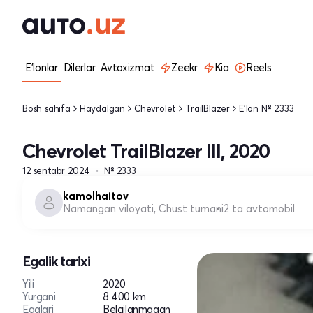
E'lonlar
Dilerlar
Avtoxizmat
Zeekr
Kia
Reels
Bosh sahifa
Haydalgan
Chevrolet
TrailBlazer
E'lon № 2333
Chevrolet TrailBlazer III, 2020
12 sentabr 2024
№ 2333
kamolhaitov
Namangan viloyati, Chust tumani
2 ta avtomobil
Egalik tarixi
Yili
2020
Yurgani
8 400 km
Egalari
Belgilanmagan