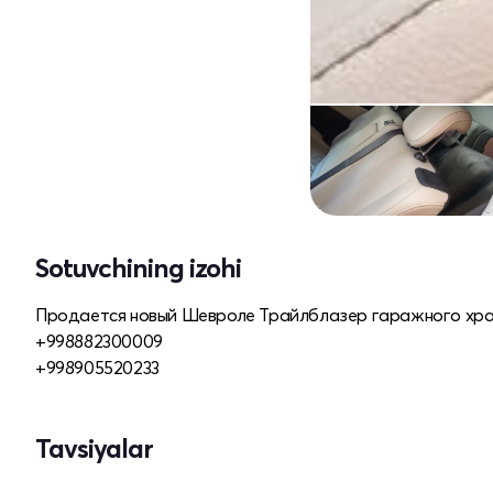
Sotuvchining izohi
Продается новый Шевроле Трайлблазер гаражного хране
+998882300009
+998905520233
Tavsiyalar