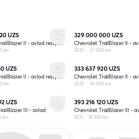
720
UZS
329 000 000
UZS
Chevrolet TrailBlazer II - avlod restyling
0 km
2020
47 000 km
80
UZS
333 637 920
UZS
Chevrolet TrailBlazer II - avlod restyling
0 km
2020
86 000 km
92
UZS
393 216 120
UZS
ailBlazer III - avlod
Chevrolet TrailBlazer III - a
0 km
2021
18 200 km