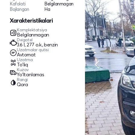
Kafolati
Belgilanmagan
Bojlangan
Ha
Xarakteristikalari
Komplektatsiya
Belgilanmagan
Dvigatel
3.6 l, 277 o.k., benzin
Uzatmalar qutisi
Avtomat
Uzatma
To'liq
Kuzov
Yo‘ltanlamas
Rangi
Qora