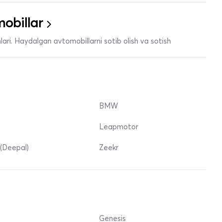
obillar
ari. Haydalgan avtomobillarni sotib olish va sotish
BMW
Leapmotor
(Deepal)
Zeekr
Genesis