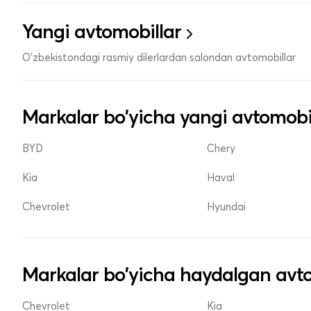
Yangi avtomobillar
O'zbekistondagi rasmiy dilerlardan salondan avtomobillar
Markalar bo'yicha yangi avtomobi
BYD
Chery
Kia
Haval
Chevrolet
Hyundai
Markalar bo'yicha haydalgan avto
Chevrolet
Kia