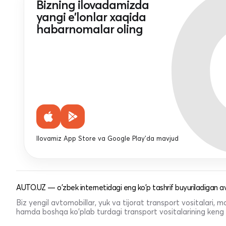
Bizning ilovadamizda
yangi e'lonlar xaqida
habarnomalar oling
Ilovamiz App Store va Google Play'da mavjud
AUTO.UZ — o'zbek internetidagi eng ko'p tashrif buyuriladigan av
Biz yengil avtomobillar, yuk va tijorat transport vositalari,
hamda boshqa ko'plab turdagi transport vositalarining keng t