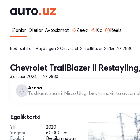
E'lonlar
Dilerlar
Avtoxizmat
Zeekr
Kia
Reels
Bosh sahifa
Haydalgan
Chevrolet
TrailBlazer
E'lon № 2880
Chevrolet TrailBlazer II Restayling
3 oktabr 2024
№ 2880
Азиза
Toshkent shahri, Mirzo Ulug`bek tumani
1 ta avtomob
Egalik tarixi
Yili
2020
Yurgani
60 000 km
Egalari
Belgilanmagan