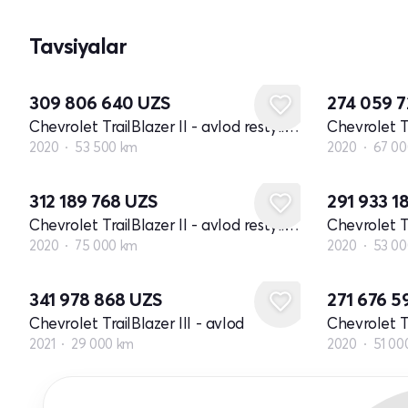
Tavsiyalar
309 806 640
UZS
274 059 
Chevrolet TrailBlazer II - avlod restyling
2020
53 500 km
2020
67 00
312 189 768
UZS
291 933 1
Chevrolet TrailBlazer II - avlod restyling
2020
75 000 km
2020
53 00
341 978 868
UZS
271 676 5
Chevrolet TrailBlazer III - avlod
Chevrolet Tr
2021
29 000 km
2020
51 00