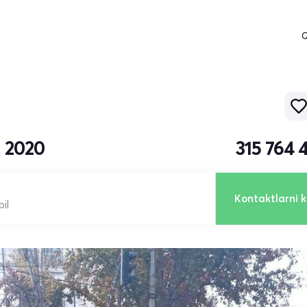
Q
, 2020
315 764 
Kontaktlarni k
il