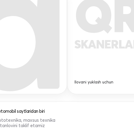
Q
SKANERL
Ilovani yuklash uchun
tomobil saytlaridan biri
 mototexnika, maxsus texnika
anlovini taklif etamiz