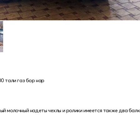
0 тали газ бор нар
ый молочный надеты чехлы и ролики имеется также два балк