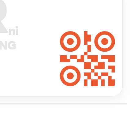
R
ni
ANG