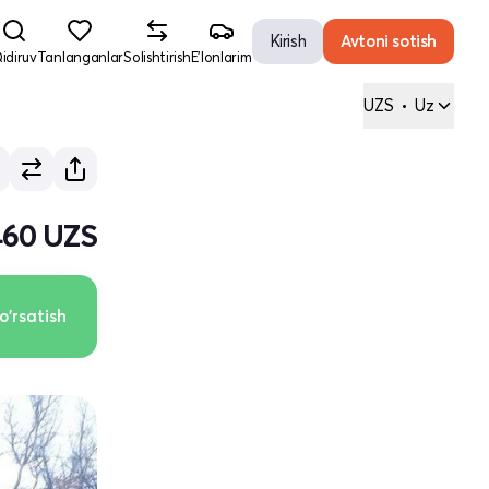
Kirish
Avtoni sotish
idiruv
Tanlanganlar
Solishtirish
E'lonlarim
UZS
•
Uz
460 UZS
o'rsatish