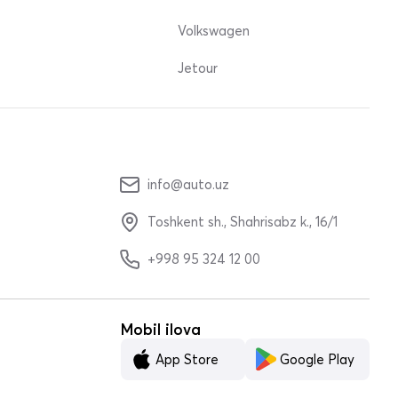
Volkswagen
Jetour
info@auto.uz
Toshkent sh., Shahrisabz k., 16/1
+998 95 324 12 00
Mobil ilova
App Store
Google Play