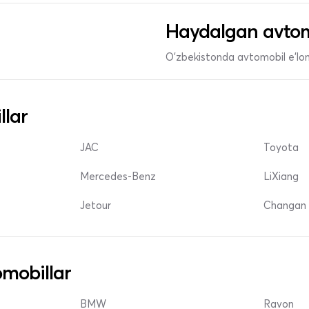
Haydalgan avtom
O'zbekistonda avtomobil e’lonl
llar
JAC
Toyota
Mercedes-Benz
LiXiang
Jetour
Changan 
mobillar
BMW
Ravon