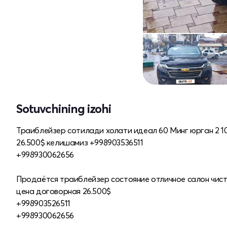
Sotuvchining izohi
Траиблейзер сотилади холати идеал 60 Минг юрган 2 10
26.500$ келишамиз +998903536511
+998930062656
Продаётся траиблейзер состояние отличное салон чист
цена договорная 26.500$
+998903526511
+998930062656