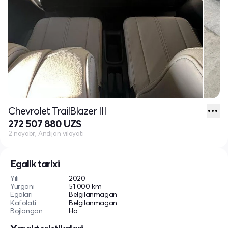
Chevrolet TrailBlazer III
272 507 880 UZS
2 noyabr, Andijon viloyati
Egalik tarixi
Yili
2020
Yurgani
51 000 km
Egalari
Belgilanmagan
Kafolati
Belgilanmagan
Bojlangan
Ha