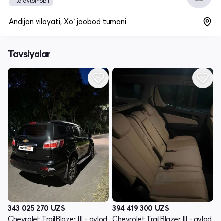
1 ta avtomobil
Andijon viloyati, Xo`jaobod tumani
Tavsiyalar
343 025 270
UZS
394 419 300
UZS
Chevrolet TrailBlazer III - avlod
Chevrolet TrailBlazer III - avlod