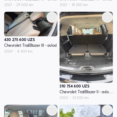
2021
29 000 km
2021
18 200 km
430 275 600
UZS
Chevrolet TrailBlazer III - avlod
2020
8 400 km
310 754 600
UZS
Chevrolet TrailBlazer II - avlod restyling
2020
53 500 km