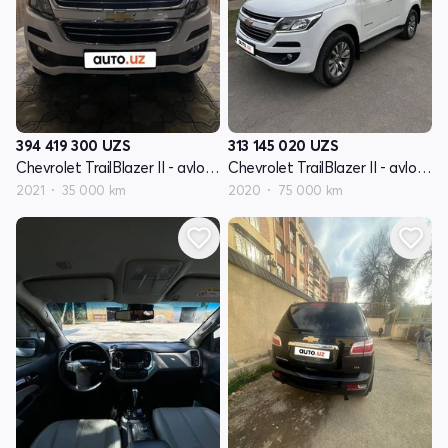
394 419 300
UZS
313 145 020
UZS
Chevrolet TrailBlazer II - avlod restyling
Chevrolet TrailBlazer II - avlod restyling
2021
35 000 km
2020
75 000 km