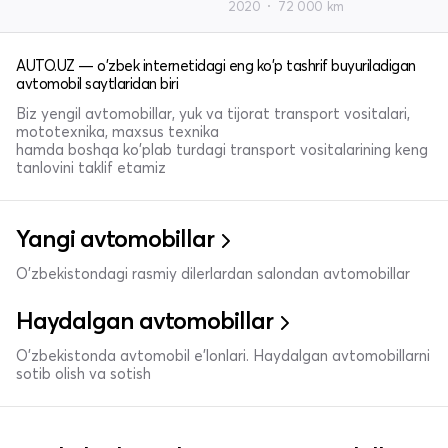
2020
72 000 km
AUTO.UZ — o'zbek internetidagi eng ko'p tashrif buyuriladigan
avtomobil saytlaridan biri
Biz yengil avtomobillar, yuk va tijorat transport vositalari,
mototexnika, maxsus texnika
hamda boshqa ko'plab turdagi transport vositalarining keng
tanlovini taklif etamiz
Yangi avtomobillar
O'zbekistondagi rasmiy dilerlardan salondan avtomobillar
Haydalgan avtomobillar
O'zbekistonda avtomobil e’lonlari. Haydalgan avtomobillarni
sotib olish va sotish