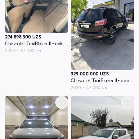
274 898 300
UZS
Chevrolet TrailBlazer II - avlod restyling
2020
67 000 km
329 000 000
UZS
Chevrolet TrailBlazer II - avlod restyling
2020
47 000 km