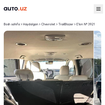
Bosh sahifa
Haydalgan
Chevrolet
TrailBlazer
E'lon № 3921