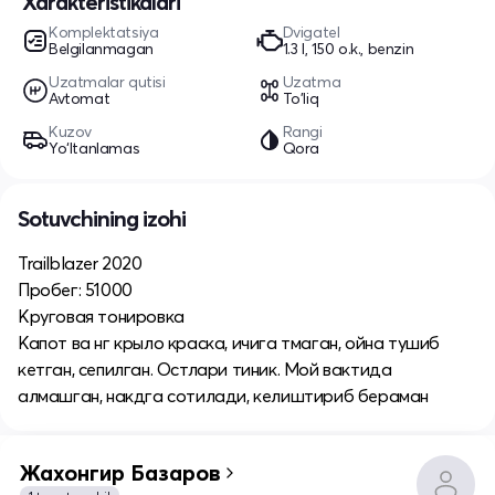
Xarakteristikalari
Komplektatsiya
Dvigatel
Belgilanmagan
1.3 l, 150 o.k., benzin
Uzatmalar qutisi
Uzatma
Avtomat
To'liq
Kuzov
Rangi
Yo‘ltanlamas
Qora
Sotuvchining izohi
Trailblazer 2020
Пробег: 51000
Круговая тонировка
Капот ва нг крыло краска, ичига тмаган, ойна тушиб
кетган, сепилган. Остлари тиник. Мой вактида
алмашган, накдга сотилади, келиштириб бераман
Жахонгир Базаров