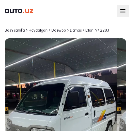
Bosh sahifa
Haydalgan
Daewoo
Damas
E'lon № 2283