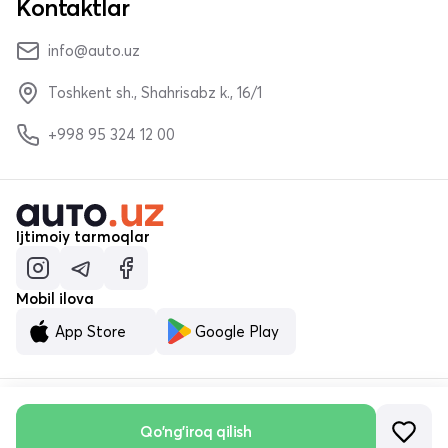
Kontaktlar
info@auto.uz
Toshkent sh., Shahrisabz k., 16/1
+998 95 324 12 00
Ijtimoiy tarmoqlar
Mobil ilova
App Store
Google Play
Qo'ng'iroq qilish
© «MALUMOTNOMA» MChJ 2023–2026