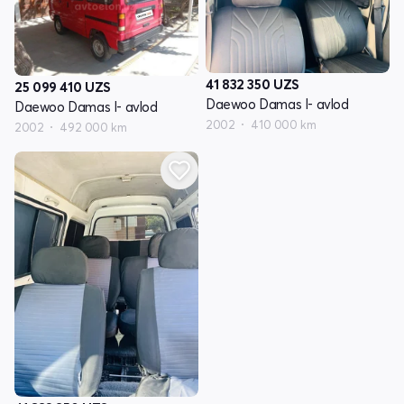
41 832 350
UZS
25 099 410
UZS
Daewoo Damas I- avlod
Daewoo Damas I- avlod
2002
410 000 km
2002
492 000 km