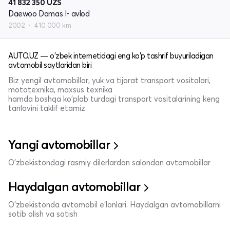
41 832 350
UZS
Daewoo Damas I- avlod
2002
410 000 km
AUTO.UZ — o'zbek internetidagi eng ko'p tashrif buyuriladigan
avtomobil saytlaridan biri
Biz yengil avtomobillar, yuk va tijorat transport vositalari,
mototexnika, maxsus texnika
hamda boshqa ko'plab turdagi transport vositalarining keng
tanlovini taklif etamiz
Yangi avtomobillar
O'zbekistondagi rasmiy dilerlardan salondan avtomobillar
Haydalgan avtomobillar
O'zbekistonda avtomobil e’lonlari. Haydalgan avtomobillarni
sotib olish va sotish