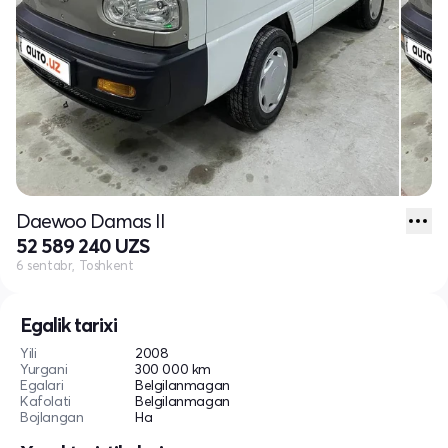
Daewoo Damas II
52 589 240 UZS
6 sentabr, Toshkent
Egalik tarixi
Yili
2008
Yurgani
300 000 km
Egalari
Belgilanmagan
Kafolati
Belgilanmagan
Bojlangan
Ha