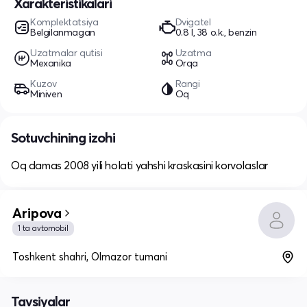
Xarakteristikalari
Komplektatsiya
Dvigatel
Belgilanmagan
0.8 l, 38 o.k., benzin
Uzatmalar qutisi
Uzatma
Mexanika
Orqa
Kuzov
Rangi
Miniven
Oq
Sotuvchining izohi
Oq damas 2008 yili holati yahshi kraskasini korvolaslar
Aripova
1 ta avtomobil
Toshkent shahri, Olmazor tumani
Tavsiyalar