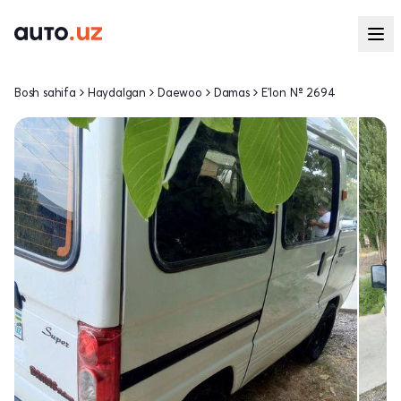
Bosh sahifa
Haydalgan
Daewoo
Damas
E'lon № 2694