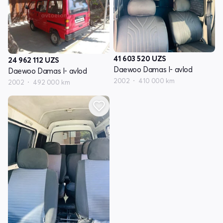
41 603 520
UZS
24 962 112
UZS
Daewoo Damas I- avlod
Daewoo Damas I- avlod
2002
410 000 km
2002
492 000 km