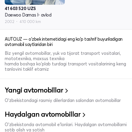
41 603 520
UZS
Daewoo Damas I- avlod
2002
410 000 km
AUTO.UZ — o'zbek internetidagi eng ko'p tashrif buyuriladigan
avtomobil saytlaridan biri
Biz yengil avtomobillar, yuk va tijorat transport vositalari,
mototexnika, maxsus texnika
hamda boshqa ko'plab turdagi transport vositalarining keng
tanlovini taklif etamiz
Yangi avtomobillar
O'zbekistondagi rasmiy dilerlardan salondan avtomobillar
Haydalgan avtomobillar
O'zbekistonda avtomobil e’lonlari. Haydalgan avtomobillarni
sotib olish va sotish