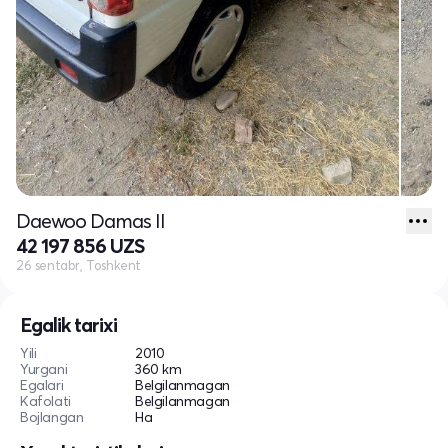
Daewoo Damas II
42 197 856 UZS
26 sentabr, Toshkent
Egalik tarixi
Yili
2010
Yurgani
360 km
Egalari
Belgilanmagan
Kafolati
Belgilanmagan
Bojlangan
Ha