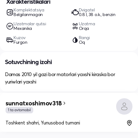
Xarakteristikalari
Komplektatsiya
Dvigatel
Belgilanmagan
0.8 l, 38 o.k., benzin
Uzatmalar qutisi
Uzatma
Mexanika
Orqa
Kuzov
Rangi
Furgon
Oq
Sotuvchining izohi
Damas 2010 yil gazi bor matorlari yaxshi kiraska bor
yuriwlari yaxshi
sunnatxoshimov318
1 ta avtomobil
Toshkent shahri, Yunusobod tumani