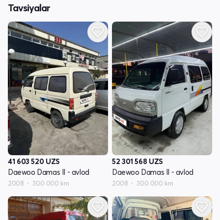
Tavsiyalar
41 603 520
UZS
52 301 568
UZS
Daewoo Damas II - avlod
Daewoo Damas II - avlod
2008
300 000 km
2008
300 000 km