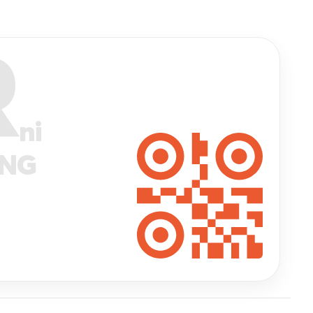
R
ni
ANG