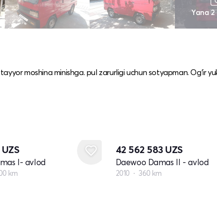
Yana 2
tayyor moshina minishga. pul zarurligi uchun sotyapman. Og‘ir yu
0
UZS
42 562 583
UZS
as I- avlod
Daewoo Damas II - avlod
00 km
2010
360 km