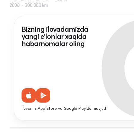
2008
300 000 km
Bizning ilovadamizda
yangi e'lonlar xaqida
habarnomalar oling
Ilovamiz App Store va Google Play'da mavjud