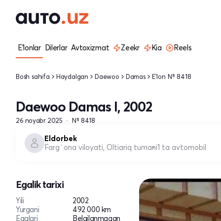
E'lonlar
Dilerlar
Avtoxizmat
Zeekr
Kia
Reels
Bosh sahifa
Haydalgan
Daewoo
Damas
E'lon № 8418
Daewoo Damas I, 2002
26 noyabr 2025
№ 8418
Eldorbek
Farg`ona viloyati, Oltiariq tumani
1 ta avtomobil
Egalik tarixi
Yili
2002
Yurgani
492 000 km
Egalari
Belgilanmagan