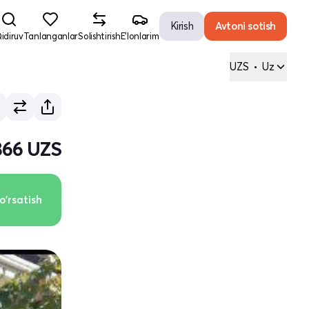
Kirish
Avtoni sotish
idiruv
Tanlanganlar
Solishtirish
E'lonlarim
UZS
•
Uz
 866 UZS
o'rsatish