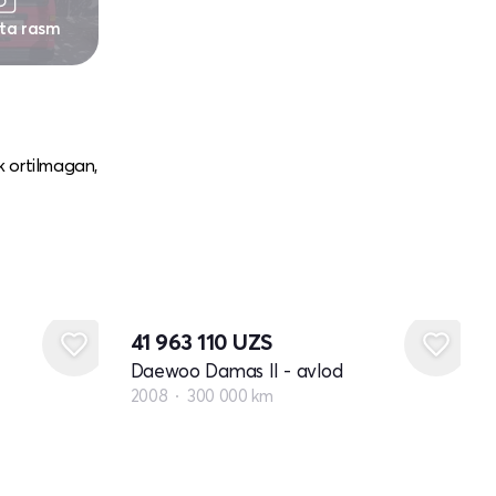
 ta rasm
k ortilmagan,
41 963 110
UZS
Daewoo Damas II - avlod
2008
300 000 km