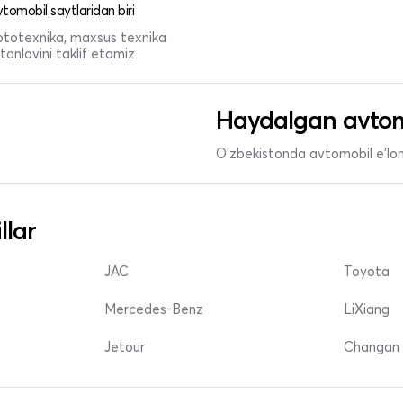
tomobil saytlaridan biri
 mototexnika, maxsus texnika
anlovini taklif etamiz
Haydalgan avtom
O'zbekistonda avtomobil e’lonl
llar
JAC
Toyota
Mercedes-Benz
LiXiang
Jetour
Changan 