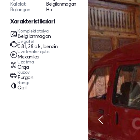
Kafolati
Belgilanmagan
Bojlangan
Ha
Xarakteristikalari
Komplektatsiya
Belgilanmagan
Dvigatel
0.8 l, 38 o.k., benzin
Uzatmalar qutisi
Mexanika
Uzatma
Orqa
Kuzov
Furgon
Rangi
Qizil