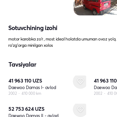
Sotuvchining izohi
motor karobka zo‘r , most ideal holatda umuman ovoz yo‘q. 
ro'zg'orga minilgan xolos
Tavsiyalar
41 963 110
UZS
41 963 11
Daewoo Damas I- avlod
Daewoo Dam
2002
410 000 km
2002
410 0
52 753 624
UZS
Daewoo Damas II - avlod