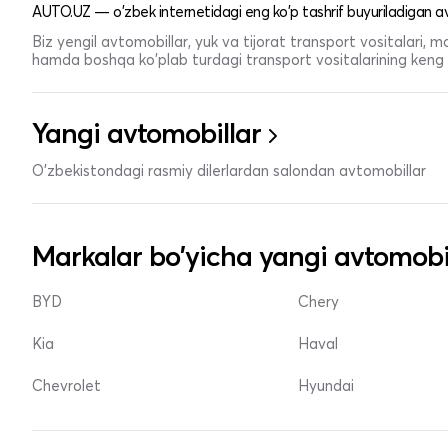
AUTO.UZ — o'zbek internetidagi eng ko'p tashrif buyuriladigan av
Biz yengil avtomobillar, yuk va tijorat transport vositalari,
hamda boshqa ko'plab turdagi transport vositalarining keng t
Yangi avtomobillar
O'zbekistondagi rasmiy dilerlardan salondan avtomobillar
Markalar bo'yicha yangi avtomobi
BYD
Chery
Kia
Haval
Chevrolet
Hyundai