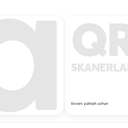
Q
SKANERL
Ilovani yuklash uchun