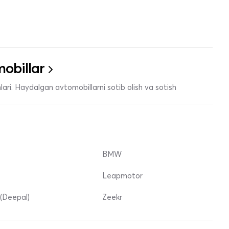
obillar
ari. Haydalgan avtomobillarni sotib olish va sotish
BMW
Leapmotor
(Deepal)
Zeekr