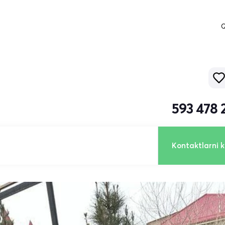
Q
593 478 
Kontaktlarni k