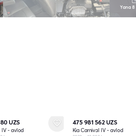
Yana 8
080
UZS
475 981 562
UZS
 IV - avlod
Kia Carnival IV - avlod