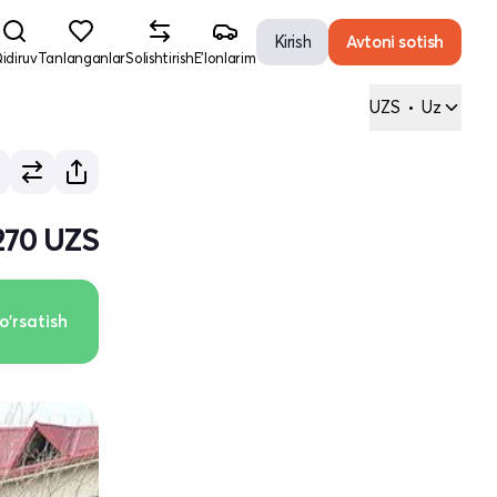
Kirish
Avtoni sotish
idiruv
Tanlanganlar
Solishtirish
E'lonlarim
UZS
•
Uz
270 UZS
o'rsatish