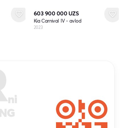
Yangi
603 900 000
UZS
Kia Carnival IV - avlod
2023
R
ni
ANG