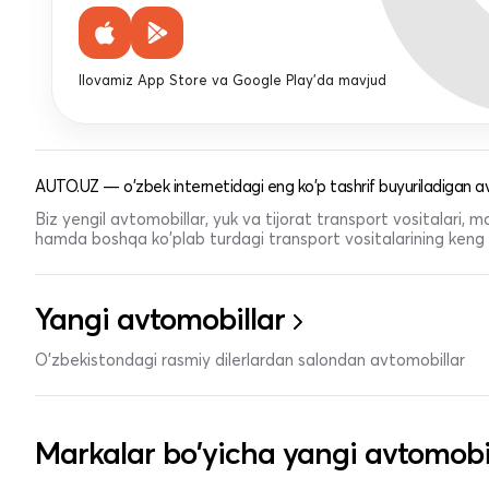
Ilovamiz App Store va Google Play'da mavjud
AUTO.UZ — o'zbek internetidagi eng ko'p tashrif buyuriladigan av
Biz yengil avtomobillar, yuk va tijorat transport vositalari,
hamda boshqa ko'plab turdagi transport vositalarining keng t
Yangi avtomobillar
O'zbekistondagi rasmiy dilerlardan salondan avtomobillar
Markalar bo'yicha yangi avtomobi