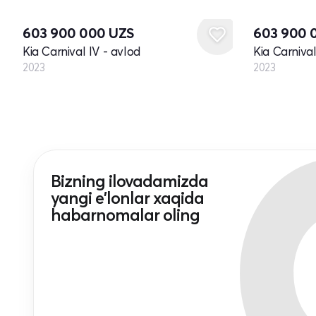
Yangi
Yangi
603 900 000
UZS
603 900 
Kia Carnival IV - avlod
Kia Carnival
2023
2023
Bizning ilovadamizda
yangi e'lonlar xaqida
habarnomalar oling