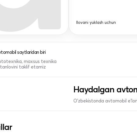
Ilovani yuklash uchun
tomobil saytlaridan biri
 mototexnika, maxsus texnika
anlovini taklif etamiz
Haydalgan avtom
O'zbekistonda avtomobil e’lonl
llar