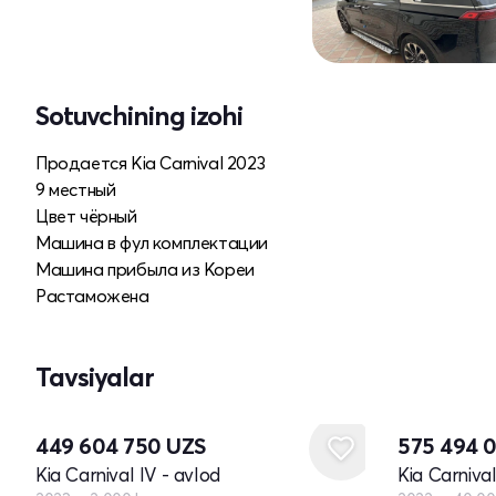
Sotuvchining izohi
Продается Kia Carnival 2023
9 местный
Цвет чёрный
Машина в фул комплектации
Машина прибыла из Кореи
Растаможена
Tavsiyalar
449 604 750
UZS
575 494 
Kia Carnival IV - avlod
Kia Carnival