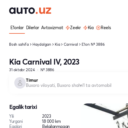
E'lonlar
Dilerlar
Avtoxizmat
Zeekr
Kia
Reels
Bosh sahifa
Haydalgan
Kia
Carnival
E'lon № 3886
Kia Carnival IV, 2023
31 oktabr 2024
№ 3886
Timur
Buxoro viloyati, Buxoro shahri
1 ta avtomobil
Egalik tarixi
Yili
2023
Yurgani
18 000 km
Egalari
Belgilanmagan