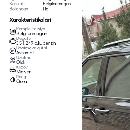
Kafolati
Belgilanmagan
Bojlangan
Ha
Xarakteristikalari
Komplektatsiya
Belgilanmagan
Dvigatel
3.5 l, 249 o.k., benzin
Uzatmalar qutisi
Avtomat
Uzatma
Oldi
Kuzov
Miniven
Rangi
Qora