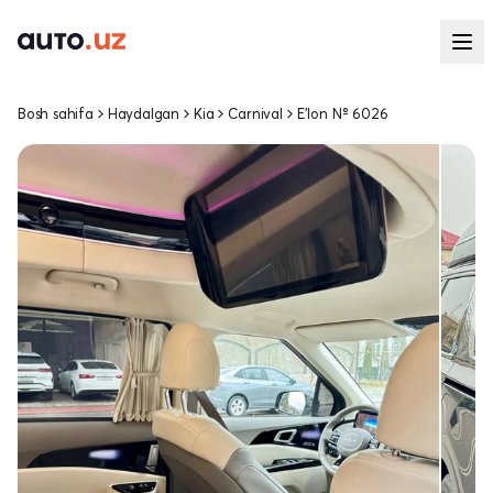
Bosh sahifa
Haydalgan
Kia
Carnival
E'lon № 6026