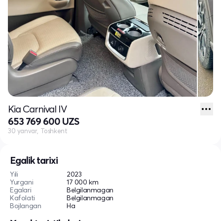
Kia Carnival IV
653 769 600 UZS
30 yanvar, Toshkent
Egalik tarixi
Yili
2023
Yurgani
17 000 km
Egalari
Belgilanmagan
Kafolati
Belgilanmagan
Bojlangan
Ha