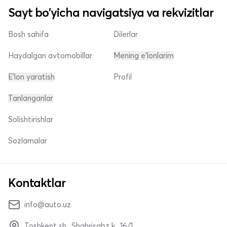
Sayt bo'yicha navigatsiya va rekvizitlar
Bosh sahifa
Dilerlar
Haydalgan avtomobillar
Mening e'lonlarim
E'lon yaratish
Profil
Tanlanganlar
Solishtirishlar
Sozlamalar
Kontaktlar
info@auto.uz
Toshkent sh., Shahrisabz k., 16/1