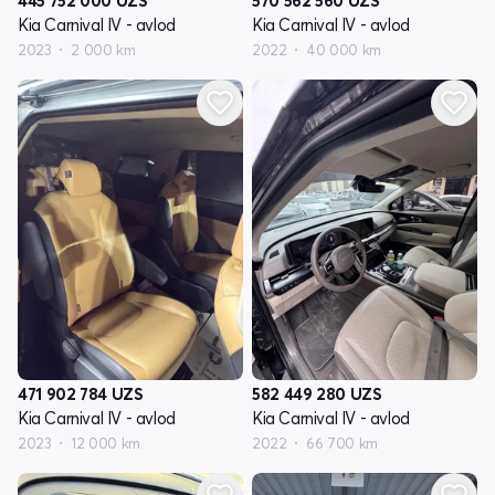
445 752 000
UZS
570 562 560
UZS
Kia Carnival IV - avlod
Kia Carnival IV - avlod
2023
2 000 km
2022
40 000 km
471 902 784
UZS
582 449 280
UZS
Kia Carnival IV - avlod
Kia Carnival IV - avlod
2023
12 000 km
2022
66 700 km