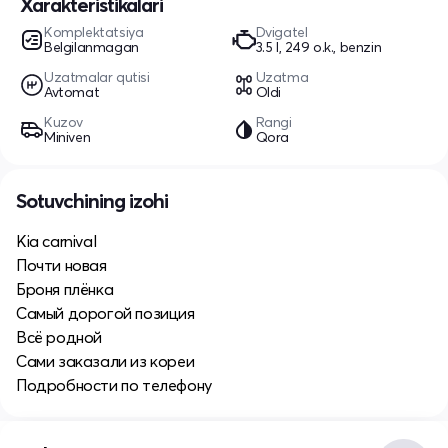
Xarakteristikalari
Komplektatsiya
Dvigatel
Belgilanmagan
3.5 l, 249 o.k., benzin
Uzatmalar qutisi
Uzatma
Avtomat
Oldi
Kuzov
Rangi
Miniven
Qora
Sotuvchining izohi
Kia carnival
Почти новая
Броня плёнка
Самый дорогой позиция
Всё родной
Сами заказали из кореи
Подробности по телефону