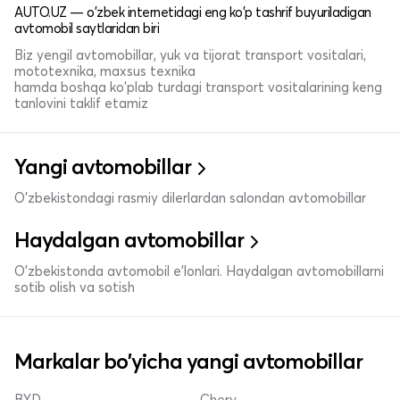
AUTO.UZ — o'zbek internetidagi eng ko'p tashrif buyuriladigan
avtomobil saytlaridan biri
Biz yengil avtomobillar, yuk va tijorat transport vositalari,
mototexnika, maxsus texnika
hamda boshqa ko'plab turdagi transport vositalarining keng
tanlovini taklif etamiz
Yangi avtomobillar
O'zbekistondagi rasmiy dilerlardan salondan avtomobillar
Haydalgan avtomobillar
O'zbekistonda avtomobil e’lonlari. Haydalgan avtomobillarni
sotib olish va sotish
Markalar bo'yicha yangi avtomobillar
BYD
Chery