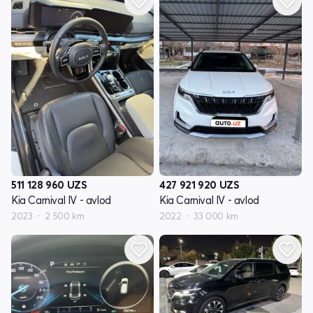
511 128 960
UZS
427 921 920
UZS
Kia Carnival IV - avlod
Kia Carnival IV - avlod
2023
2 500 km
2022
33 000 km