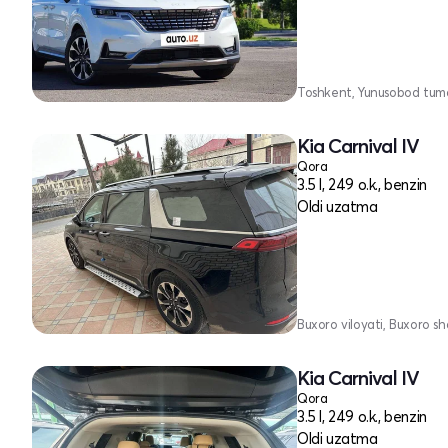
Toshkent, Yunusobod tum
Kia Carnival IV
Qora
3.5 l, 249 o.k., benzin
Oldi uzatma
Buxoro viloyati, Buxoro sh
Kia Carnival IV
Qora
3.5 l, 249 o.k., benzin
Oldi uzatma