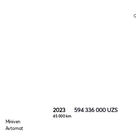
Q
2023
594 336 000
UZS
45 000 km
Miniven
Avtomat