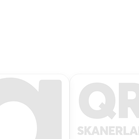
Q
SKANERL