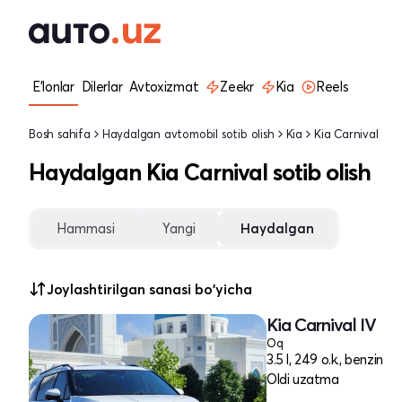
E'lonlar
Dilerlar
Avtoxizmat
Zeekr
Kia
Reels
Bosh sahifa
Haydalgan avtomobil sotib olish
Kia
Kia Carnival
Haydalgan Kia Carnival sotib olish
Hammasi
Yangi
Haydalgan
Joylashtirilgan sanasi bo'yicha
Kia Carnival IV
Oq
3.5 l, 249 o.k., benzin
Oldi uzatma