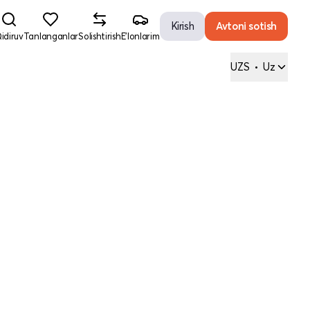
Kirish
Avtoni sotish
idiruv
Tanlanganlar
Solishtirish
E'lonlarim
UZS
•
Uz