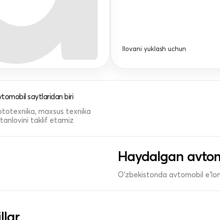
Ilovani yuklash uchun
tomobil saytlaridan biri
 mototexnika, maxsus texnika
anlovini taklif etamiz
Haydalgan avtom
O'zbekistonda avtomobil e’lonl
llar