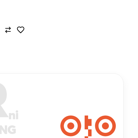
R
ni
ANG