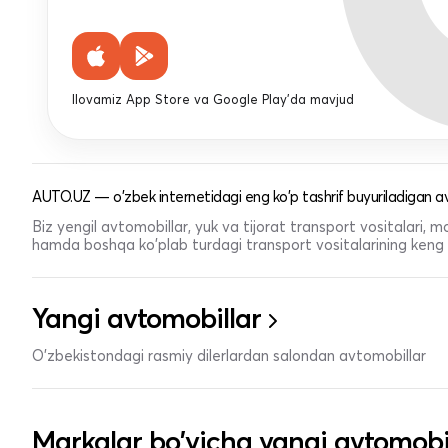
Ilovamiz App Store va Google Play'da mavjud
AUTO.UZ — o'zbek internetidagi eng ko'p tashrif buyuriladigan av
Biz yengil avtomobillar, yuk va tijorat transport vositalari,
hamda boshqa ko'plab turdagi transport vositalarining keng t
Yangi avtomobillar
O'zbekistondagi rasmiy dilerlardan salondan avtomobillar
Markalar bo'yicha yangi avtomobi