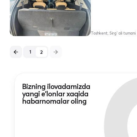
Toshkent, Sirg`ali tumani
2
1
Bizning ilovadamizda
yangi e'lonlar xaqida
habarnomalar oling