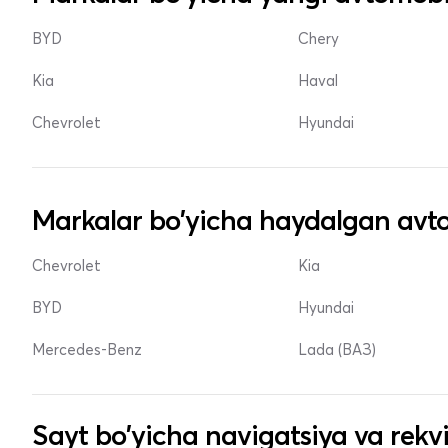
BYD
Chery
Kia
Haval
Chevrolet
Hyundai
Markalar bo'yicha haydalgan avto
Chevrolet
Kia
BYD
Hyundai
Mercedes-Benz
Lada (ВАЗ)
Sayt bo'yicha navigatsiya va rekvi