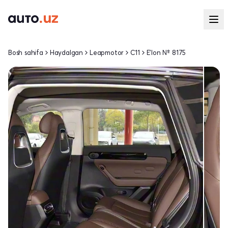
Bosh sahifa
Haydalgan
Leapmotor
C11
E'lon № 8175