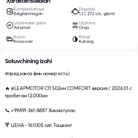
Xarakteristikalari
Komplektatsiya
Dvigatel
Belgilanmagan
1.2 l, 272 o.k., gibrid
Uzatmalar qutisi
Uzatma
Avtomat
Orqa
Kuzov
Rangi
Krossover
Kulrang
Sotuvchining izohi
#предзаказ (вин номер есть)
🔥 #LEAPMOTOR C11 502км COMFORT версия / 2024.01 с
пробегом 12.000км
📞 +99891-361-8887 Хикматулло
🔻 ЦЕНА - 16.100$ сип Ташкент