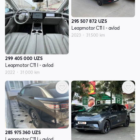
295 507 872
UZS
Leapmotor C11 I - avlod
2023
31 500 km
299 405 000
UZS
Leapmotor C11 I - avlod
2022
31 000 km
285 975 360
UZS
Leapmotor C11 I - avlod