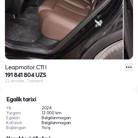
Leapmotor C11 I
191 841 804 UZS
22 sentabr, Toshkent
Egalik tarixi
Yili
2024
Yurgani
12 000 km
Egalari
Belgilanmagan
Kafolati
Belgilanmagan
Bojlangan
Yo'q