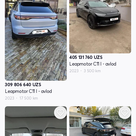
405 131 760
UZS
Leapmotor C11 I - avlod
2023
3 500 km
309 806 640
UZS
Leapmotor C11 I - avlod
2023
17 500 km