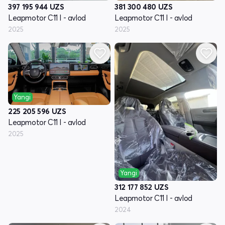
397 195 944
UZS
381 300 480
UZS
Leapmotor C11 I - avlod
Leapmotor C11 I - avlod
2025
2025
Yangi
225 205 596
UZS
Leapmotor C11 I - avlod
2025
Yangi
312 177 852
UZS
Leapmotor C11 I - avlod
2024