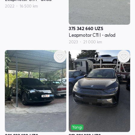
2022
16 500 km
375 342 660
UZS
Leapmotor C11 I - avlod
2023
21 000 km
Yangi