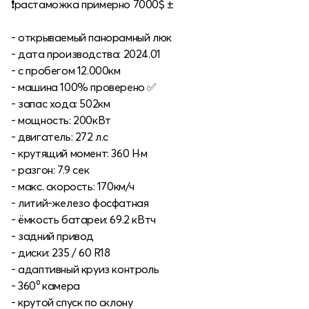
❗️растаможка примерно 7000$ ±
- открываемый панорамный люк
- дата производства: 2024.01
- с пробегом 12.000км
- машина 100% проверено ✅
- запас хода: 502км
- мощность: 200кВт
- двигатель: 272 л.с
- крутящий момент: 360 Н·м
- разгон: 7.9 сек
- макс. скорость: 170км/ч
- литий-железо фосфатная
- ёмкость батареи: 69.2 кВтч
- задний привод
- диски: 235 / 60 R18
- адаптивный круиз контроль
- 360⁰ камера
- крутой спуск по склону