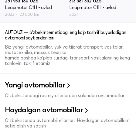
291 933 180
UZS
313 381 332
UZS
Leapmotor C11 I - avlod
Leapmotor C11 I - avlod
2023
23 000 km
2024
AUTO.UZ — o'zbek internetidagi eng ko'p tashrif buyuriladigan
avtomobil saytlaridan biri
Biz yengil avtomobillar, yuk va tijorat transport vositalari,
mototexnika, maxsus texnika
hamda boshqa ko'plab turdagi transport vositalarining keng
tanlovini taklif etamiz
Yangi avtomobillar
O'zbekistondagi rasmiy dilerlardan salondan avtomobillar
Haydalgan avtomobillar
O'zbekistonda avtomobil e’lonlari. Haydalgan avtomobillarni
sotib olish va sotish