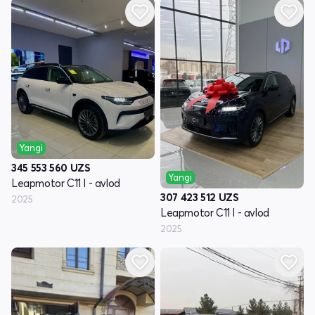
Yangi
345 553 560
UZS
Yangi
Leapmotor C11 I - avlod
307 423 512
UZS
2025
Leapmotor C11 I - avlod
2025