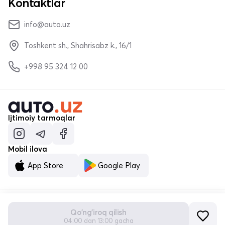
Kontaktlar
info@auto.uz
Toshkent sh., Shahrisabz k., 16/1
+998 95 324 12 00
Ijtimoiy tarmoqlar
Mobil ilova
App Store
Google Play
Qo'ng'iroq qilish
© «MALUMOTNOMA» MChJ 2023–2026
04:00 dan 13:00 gacha