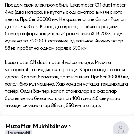
Продам свой электромобиль Leapmotor C11 dual motor
4wd (два мотора, не путать с одномоторным) чёрного
цвета. Пробег 30000 км. Не крашеная, не битая. Разгон
до 100 - 4.8 сек. Капот, два крыла, стойки, передний
бампер и фары защищены бронеплёнкой. В 2023 году
куплена за 42000. Состояние идеальное. Аккумулятор
88 кв, пробег на одном заряде 550 км.
Leapmotor C11 dual motor 4wd сотилади. Иккита
моторли, 4 та гилдирак тортади. Кора рангда, холати
идеал. Краска булмаган, тоза мошина. Пробег 30000 км,
халол, бир кул мошина. Хар кандай устада текширишга
тайёр. Олди бампер, капот, стойкалар ва фаралар
бронеплёнка билан копланган. 100 гача 4,8 секундда
чикади. аккумулятор 88 квт, 550 кмга етади.
Muzaffar Mukhitdinov
1 ta avtomobil