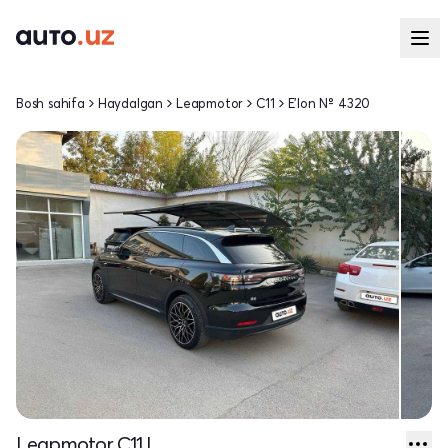
Bosh sahifa
Haydalgan
Leapmotor
C11
E'lon № 4320
Leapmotor C11 I