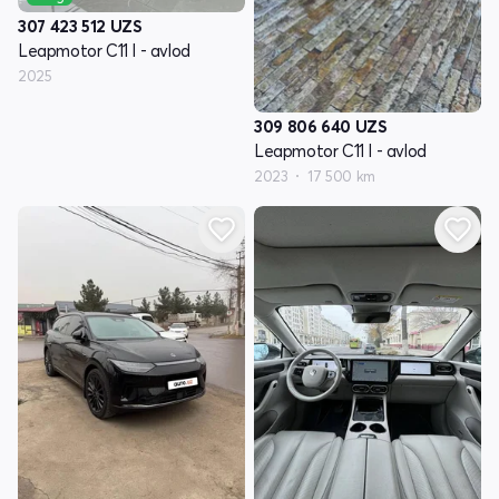
307 423 512
UZS
Leapmotor C11 I - avlod
2025
309 806 640
UZS
Leapmotor C11 I - avlod
2023
17 500 km