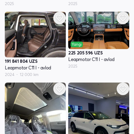
2025
2025
Yangi
225 205 596
UZS
Leapmotor C11 I - avlod
191 841 804
UZS
2025
Leapmotor C11 I - avlod
2024
12 000 km