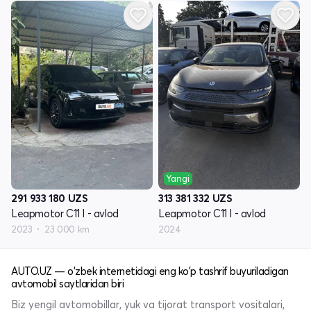
Yangi
291 933 180
UZS
313 381 332
UZS
Leapmotor C11 I - avlod
Leapmotor C11 I - avlod
2023
23 000 km
2024
AUTO.UZ — o'zbek internetidagi eng ko'p tashrif buyuriladigan
avtomobil saytlaridan biri
Biz yengil avtomobillar, yuk va tijorat transport vositalari,