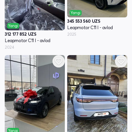
Yangi
345 553 560
UZS
Yangi
Leapmotor C11 I - avlod
312 177 852
UZS
2025
Leapmotor C11 I - avlod
2024
Yangi