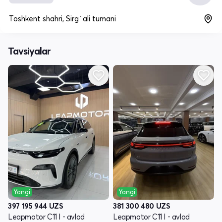
Toshkent shahri, Sirg`ali tumani
Tavsiyalar
Yangi
Yangi
397 195 944
UZS
381 300 480
UZS
Leapmotor C11 I - avlod
Leapmotor C11 I - avlod