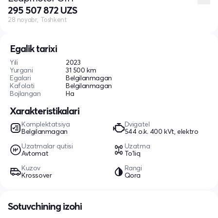
295 507 872 UZS
28 noyabr, Toshkent
Egalik tarixi
Yili
2023
Yurgani
31 500 km
Egalari
Belgilanmagan
Kafolati
Belgilanmagan
Bojlangan
Ha
Xarakteristikalari
Komplektatsiya
Dvigatel
Belgilanmagan
544 o.k. 400 kVt, elektro
Uzatmalar qutisi
Uzatma
Avtomat
To'liq
Kuzov
Rangi
Krossover
Qora
Sotuvchining izohi