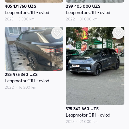
405 131 760
UZS
299 405 000
UZS
Leapmotor C11 I - avlod
Leapmotor C11 I - avlod
2023
3 500 km
2022
31 000 km
285 975 360
UZS
Leapmotor C11 I - avlod
2022
16 500 km
375 342 660
UZS
Leapmotor C11 I - avlod
2023
21 000 km