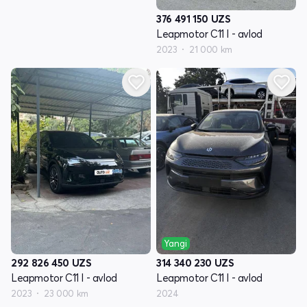
376 491 150
UZS
Leapmotor C11 I - avlod
2023
21 000 km
Yangi
292 826 450
UZS
314 340 230
UZS
Leapmotor C11 I - avlod
Leapmotor C11 I - avlod
2023
23 000 km
2024