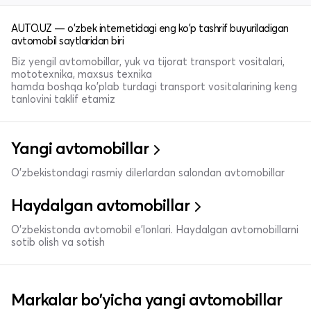
AUTO.UZ — o'zbek internetidagi eng ko'p tashrif buyuriladigan
avtomobil saytlaridan biri
Biz yengil avtomobillar, yuk va tijorat transport vositalari,
mototexnika, maxsus texnika
hamda boshqa ko'plab turdagi transport vositalarining keng
tanlovini taklif etamiz
Yangi avtomobillar
O'zbekistondagi rasmiy dilerlardan salondan avtomobillar
Haydalgan avtomobillar
O'zbekistonda avtomobil e’lonlari. Haydalgan avtomobillarni
sotib olish va sotish
Markalar bo'yicha yangi avtomobillar