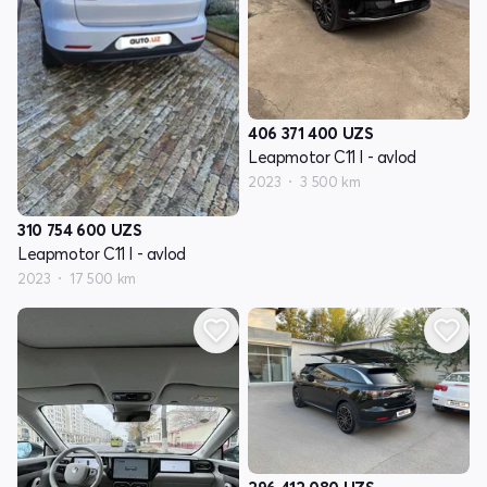
406 371 400
UZS
Leapmotor C11 I - avlod
2023
3 500 km
310 754 600
UZS
Leapmotor C11 I - avlod
2023
17 500 km