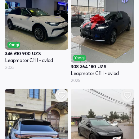
Yangi
346 610 900
UZS
Yangi
Leapmotor C11 I - avlod
308 364 180
UZS
2025
Leapmotor C11 I - avlod
2025