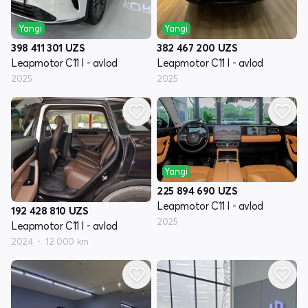
Yangi
Yangi
398 411 301
UZS
382 467 200
UZS
Leapmotor C11 I - avlod
Leapmotor C11 I - avlod
2025
2025
Yangi
225 894 690
UZS
Leapmotor C11 I - avlod
192 428 810
UZS
2025
Leapmotor C11 I - avlod
2024
12 000 km