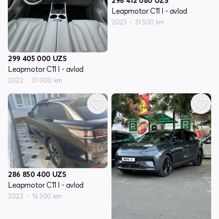
296 412 080
UZS
Leapmotor C11 I - avlod
2023
31 500 km
299 405 000
UZS
Leapmotor C11 I - avlod
2022
31 000 km
286 850 400
UZS
Leapmotor C11 I - avlod
2022
16 500 km