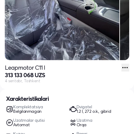
Leapmotor C11 I
313 133 068 UZS
4 sentabr, Toshkent
Xarakteristikalari
Komplektatsiya
Dvigatel
Belgilanmagan
1.2 l, 272 o.k., gibrid
Uzatmalar qutisi
Uzatma
Avtomat
Orqa
Kuzov
Rangi