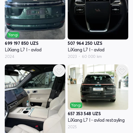
Yangi
699 197 850
UZS
507 964 250
UZS
LiXiang L7 I - avlod
LiXiang L7 I - avlod
2024
2023
60 000 km
Yangi
657 353 548
UZS
LiXiang L7 I - avlod restayling
2025