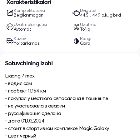
Xarakteristikalari
Komplektatsiya
Dvigatel
Belgilanmagan
44.5 l, 449 o.k., gibrid
Uzatmalar qutisi
Uzatma
Avtomat
To'liq
Kuzov
Rangi
Yo‘ltanlamas
Qora
Sotuvchining izohi
Lixiang 7 max
- водил сам
- пробекг 11,154 км
- покупал у местного автосалона в ташкенте
- не участвовала в аварии
- руссификация сделана
- дата 01,03,2024
- стоит в спортивном комплексе Magic Galaxy
- цвет черный