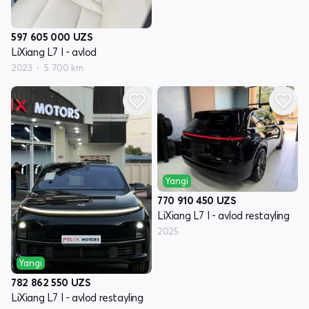
597 605 000
UZS
LiXiang L7 I - avlod
2023
5 700 km
Yangi
770 910 450
UZS
LiXiang L7 I - avlod restayling
2025
Yangi
782 862 550
UZS
LiXiang L7 I - avlod restayling