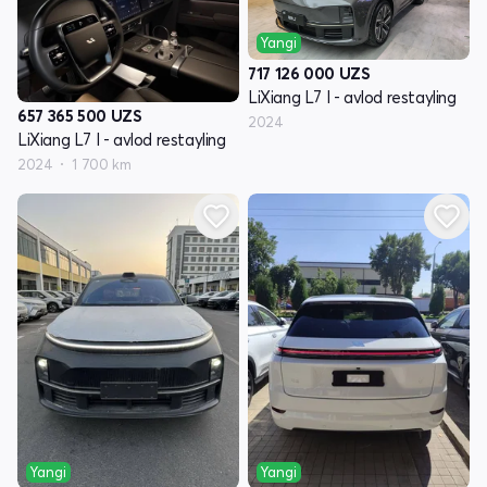
Yangi
717 126 000
UZS
LiXiang L7 I - avlod restayling
657 365 500
UZS
2024
LiXiang L7 I - avlod restayling
2024
1 700 km
Yangi
Yangi