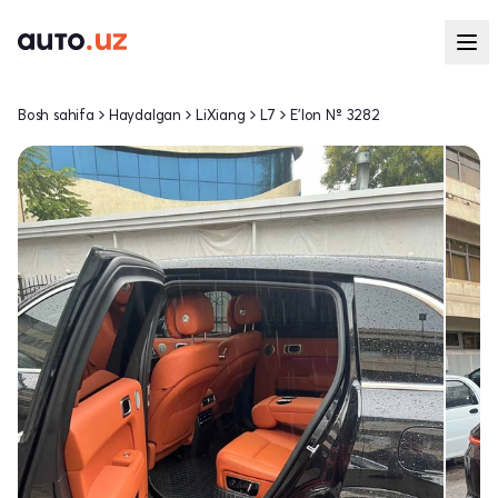
Bosh sahifa
Haydalgan
LiXiang
L7
E'lon № 3282