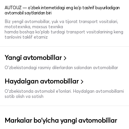
AUTO.UZ — o'zbek internetidagi eng ko'p tashrif buyuriladigan
avtomobil saytlaridan biri
Biz yengil avtomobillar, yuk va tijorat transport vositalari,
mototexnika, maxsus texnika
hamda boshqa ko'plab turdagi transport vositalarining keng
tanlovini taklif etamiz
Yangi avtomobillar
O'zbekistondagi rasmiy dilerlardan salondan avtomobillar
Haydalgan avtomobillar
O'zbekistonda avtomobil e’lonlari. Haydalgan avtomobillarni
sotib olish va sotish
Markalar bo'yicha yangi avtomobillar