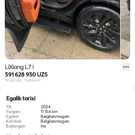
LiXiang L7 I
591 628 950 UZS
14 oktabr, Toshkent
Egalik tarixi
Yili
2024
Yurgani
11 154 km
Egalari
Belgilanmagan
Kafolati
Belgilanmagan
Bojlangan
Ha