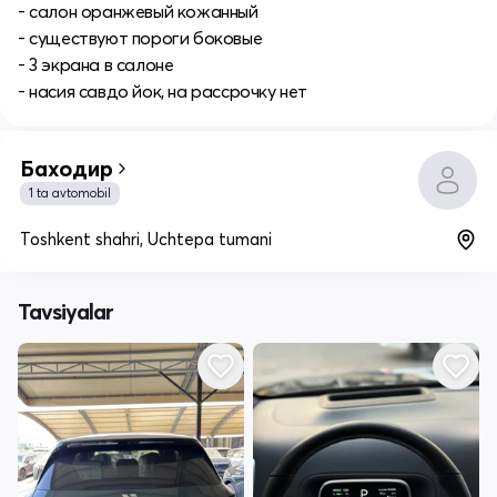
- салон оранжевый кожанный
- существуют пороги боковые
- 3 экрана в салоне
- насия савдо йок, на рассрочку нет
Баходир
1 ta avtomobil
Toshkent shahri, Uchtepa tumani
Tavsiyalar