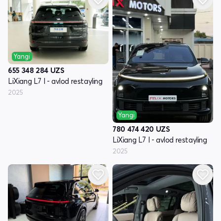
Yangi
655 348 284
UZS
LiXiang L7 I - avlod restayling
2025
Yangi
780 474 420
UZS
LiXiang L7 I - avlod restayling
2025