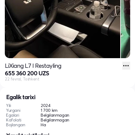
LiXiang L7 I Restayling
655 360 200 UZS
22 fevral, Toshkent
Egalik tarixi
Yili
2024
Yurgani
1 700 km
Egalari
Belgilanmagan
Kafolati
Belgilanmagan
Bojlangan
Ha