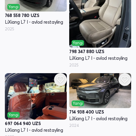
Yangi
768 558 780
UZS
LiXiang L7 I - avlod restayling
2025
Yangi
798 347 880
UZS
LiXiang L7 I - avlod restayling
2025
Yangi
714 938 400
UZS
Yangi
LiXiang L7 I - avlod restayling
697 064 940
UZS
2024
LiXiang L7 I - avlod restayling