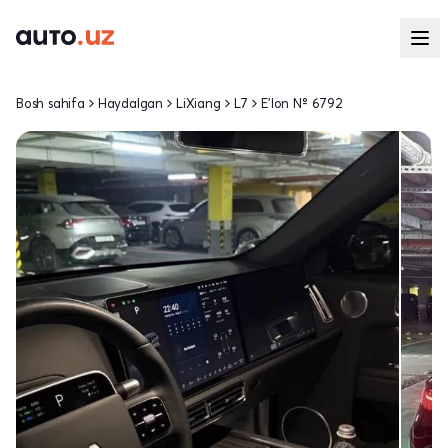
Bosh sahifa
Haydalgan
LiXiang
L7
E'lon № 6792