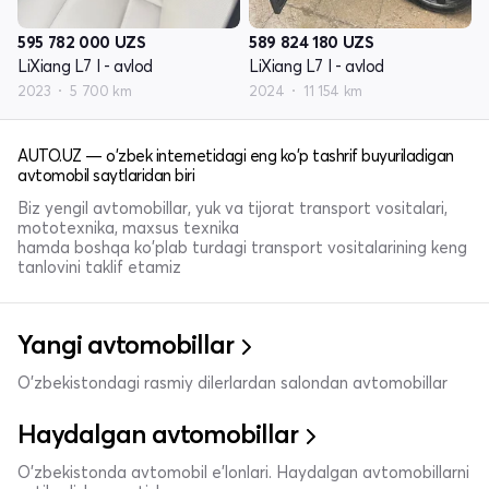
595 782 000
UZS
589 824 180
UZS
LiXiang L7 I - avlod
LiXiang L7 I - avlod
2023
5 700 km
2024
11 154 km
AUTO.UZ — o'zbek internetidagi eng ko'p tashrif buyuriladigan
avtomobil saytlaridan biri
Biz yengil avtomobillar, yuk va tijorat transport vositalari,
mototexnika, maxsus texnika
hamda boshqa ko'plab turdagi transport vositalarining keng
tanlovini taklif etamiz
Yangi avtomobillar
O'zbekistondagi rasmiy dilerlardan salondan avtomobillar
Haydalgan avtomobillar
O'zbekistonda avtomobil e’lonlari. Haydalgan avtomobillarni