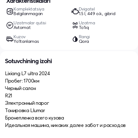
Xarakteristikalari
Komplektatsiya
Dvigatel
Belgilanmagan
1.5 l, 449 o.k., gibrid
Uzatmalar qutisi
Uzatma
Avtomat
To'liq
Kuzov
Rangi
Yo‘ltanlamas
Qora
Sotuvchining izohi
Lixiang L7 ultra 2024
Пробег: 1700км
Черный салон
R21
Электронный парог
Тонировка Llumar
Бронепленка всего кузова
Идеальная машина, никаких далее забот и расходов