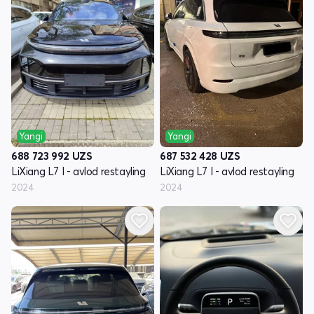
Yangi
Yangi
688 723 992
UZS
687 532 428
UZS
LiXiang L7 I - avlod restayling
LiXiang L7 I - avlod restayling
2024
2024