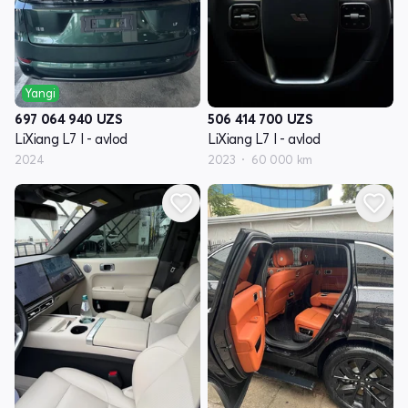
Yangi
697 064 940
UZS
506 414 700
UZS
LiXiang L7 I - avlod
LiXiang L7 I - avlod
2024
2023
60 000 km