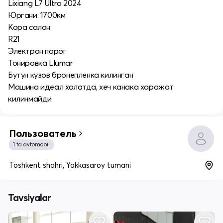
Lixiang L7 Ultra 2024
Юргани: 1700км
Кора салон
R21
Электрон парог
Тонировка Llumar
Бутун кузов бронепленка килинган
Машина идеал холатда, хеч канака харажат
килинмайди
Пользователь
1 ta avtomobil
Toshkent shahri, Yakkasaroy tumani
Tavsiyalar