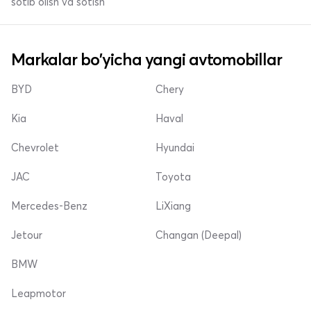
sotib olish va sotish
Markalar bo'yicha yangi avtomobillar
BYD
Chery
Kia
Haval
Chevrolet
Hyundai
JAC
Toyota
Mercedes-Benz
LiXiang
Jetour
Changan (Deepal)
BMW
Leapmotor