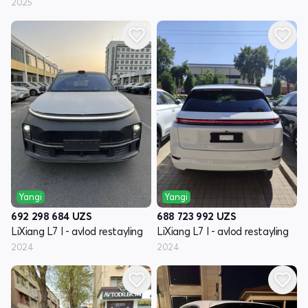
2025
Yangi
Yangi
692 298 684
UZS
688 723 992
UZS
LiXiang L7 I - avlod restayling
LiXiang L7 I - avlod restayling
2024
2024