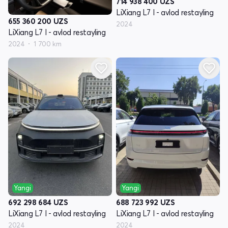
714 938 400
UZS
LiXiang L7 I - avlod restayling
655 360 200
UZS
2024
LiXiang L7 I - avlod restayling
2024
1 700 km
Yangi
Yangi
692 298 684
UZS
688 723 992
UZS
LiXiang L7 I - avlod restayling
LiXiang L7 I - avlod restayling
2024
2024