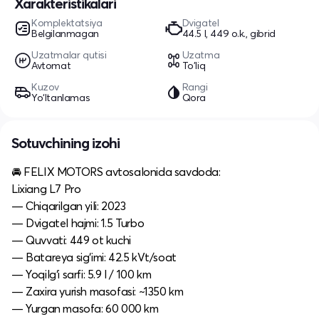
Xarakteristikalari
Komplektatsiya
Dvigatel
Belgilanmagan
44.5 l, 449 o.k., gibrid
Uzatmalar qutisi
Uzatma
Avtomat
To'liq
Kuzov
Rangi
Yo‘ltanlamas
Qora
Sotuvchining izohi
🚘 FELIX MOTORS avtosalonida savdoda:
Lixiang L7 Pro
— Chiqarilgan yili: 2023
— Dvigatel hajmi: 1.5 Turbo
— Quvvati: 449 ot kuchi
— Batareya sig‘imi: 42.5 kVt/soat
— Yoqilg‘i sarfi: 5.9 l / 100 km
— Zaxira yurish masofasi: ~1350 km
— Yurgan masofa: 60 000 km