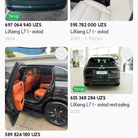
Yangi
697 064 940
UZS
595 782 000
UZS
LiXiang L7 I - avlod
LiXiang L7 I - avlod
2024
2023
5 700 km
Yangi
655 348 284
UZS
LiXiang L7 I - avlod restayling
2025
589 824 180
UZS