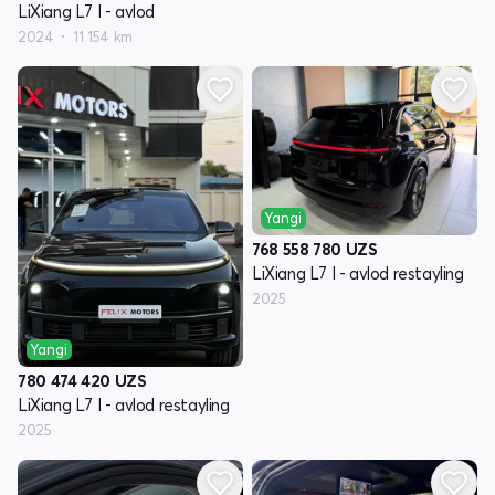
LiXiang L7 I - avlod
2024
11 154 km
Yangi
768 558 780
UZS
LiXiang L7 I - avlod restayling
2025
Yangi
780 474 420
UZS
LiXiang L7 I - avlod restayling
2025