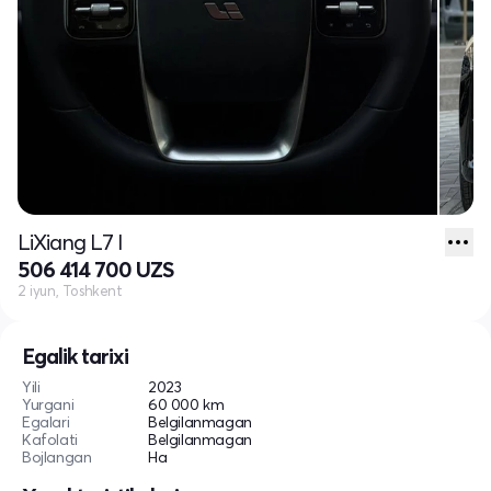
LiXiang L7 I
506 414 700 UZS
2 iyun, Toshkent
Egalik tarixi
Yili
2023
Yurgani
60 000 km
Egalari
Belgilanmagan
Kafolati
Belgilanmagan
Bojlangan
Ha