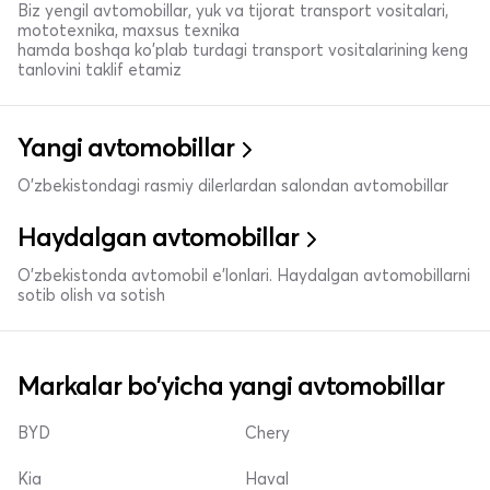
Biz yengil avtomobillar, yuk va tijorat transport vositalari,
mototexnika, maxsus texnika
hamda boshqa ko'plab turdagi transport vositalarining keng
tanlovini taklif etamiz
Yangi avtomobillar
O'zbekistondagi rasmiy dilerlardan salondan avtomobillar
Haydalgan avtomobillar
O'zbekistonda avtomobil e’lonlari. Haydalgan avtomobillarni
sotib olish va sotish
Markalar bo'yicha yangi avtomobillar
BYD
Chery
Kia
Haval