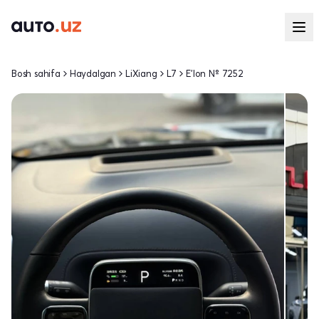
Bosh sahifa
Haydalgan
LiXiang
L7
E'lon № 7252