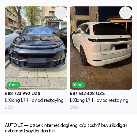
Yangi
Yangi
688 723 992
UZS
687 532 428
UZS
LiXiang L7 I - avlod restayling
LiXiang L7 I - avlod restayling
2024
2024
AUTO.UZ — o'zbek internetidagi eng ko'p tashrif buyuriladigan
avtomobil saytlaridan biri