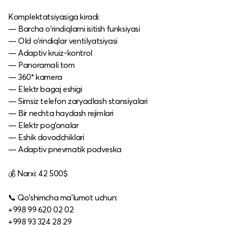
Komplektatsiyasiga kiradi:
— Barcha o‘rindiqlarni isitish funksiyasi
— Old o‘rindiqlar ventilyatsiyasi
— Adaptiv kruiz-kontrol
— Panoramali tom
— 360° kamera
— Elektr bagaj eshigi
— Simsiz telefon zaryadlash stansiyalari
— Bir nechta haydash rejimlari
— Elektr pog‘onalar
— Eshik dovodchiklari
— Adaptiv pnevmatik podveska
💰 Narxi: 42 500$
📞 Qo‘shimcha ma’lumot uchun:
+998 99 620 02 02
+998 93 324 28 29