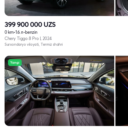
399 900 000
UZS
0 km
•
1.6 л
•
benzin
Chery Tiggo 8 Pro I, 2024
Surxondaryo viloyati, Termiz shahri
Yangi