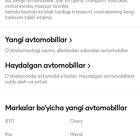
Biz yengil avtomobillar, yuk va tijorat transport vositalari,
mototexnika, maxsus texnika
hamda boshqa ko'plab turdagi transport vositalarining keng
tanlovini taklif etamiz
Yangi avtomobillar
O'zbekistondagi rasmiy dilerlardan salondan avtomobillar
Haydalgan avtomobillar
O'zbekistonda avtomobil e’lonlari. Haydalgan avtomobillarni
sotib olish va sotish
Markalar bo'yicha yangi avtomobillar
BYD
Chery
Kia
Haval