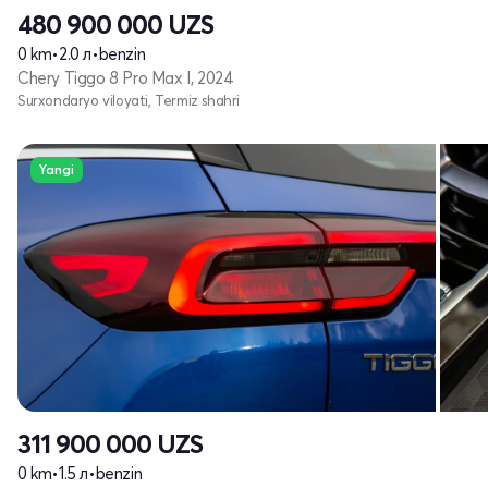
480 900 000
UZS
0 km
•
2.0 л
•
benzin
Chery Tiggo 8 Pro Max I, 2024
Surxondaryo viloyati, Termiz shahri
Yangi
311 900 000
UZS
0 km
•
1.5 л
•
benzin