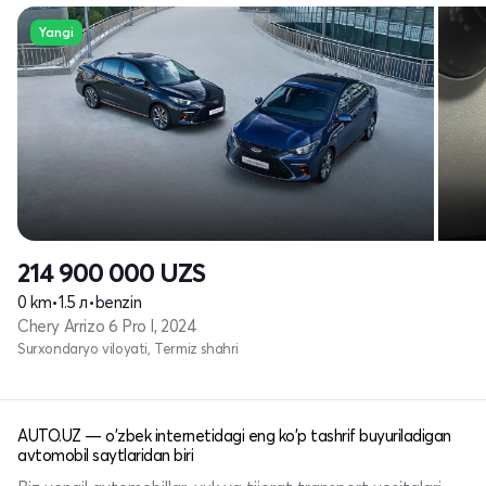
Yangi
214 900 000
UZS
0 km
•
1.5 л
•
benzin
Chery Arrizo 6 Pro I, 2024
Surxondaryo viloyati, Termiz shahri
AUTO.UZ — o'zbek internetidagi eng ko'p tashrif buyuriladigan
avtomobil saytlaridan biri