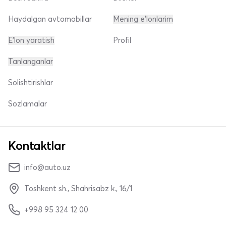
Haydalgan avtomobillar
Mening e'lonlarim
E'lon yaratish
Profil
Tanlanganlar
Solishtirishlar
Sozlamalar
Kontaktlar
info@auto.uz
Toshkent sh., Shahrisabz k., 16/1
+998 95 324 12 00