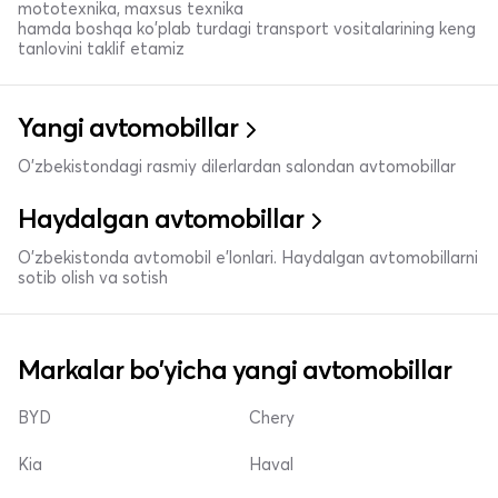
mototexnika, maxsus texnika
hamda boshqa ko'plab turdagi transport vositalarining keng
tanlovini taklif etamiz
Yangi avtomobillar
O'zbekistondagi rasmiy dilerlardan salondan avtomobillar
Haydalgan avtomobillar
O'zbekistonda avtomobil e’lonlari. Haydalgan avtomobillarni
sotib olish va sotish
Markalar bo'yicha yangi avtomobillar
BYD
Chery
Kia
Haval