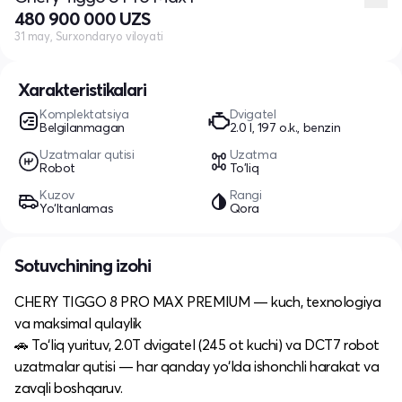
480 900 000 UZS
31 may, Surxondaryo viloyati
Xarakteristikalari
Komplektatsiya
Dvigatel
Belgilanmagan
2.0 l, 197 o.k., benzin
Uzatmalar qutisi
Uzatma
Robot
To'liq
Kuzov
Rangi
Yo‘ltanlamas
Qora
Sotuvchining izohi
CHERY TIGGO 8 PRO MAX PREMIUM — kuch, texnologiya
va maksimal qulaylik
🚗 To‘liq yurituv, 2.0T dvigatel (245 ot kuchi) va DCT7 robot
uzatmalar qutisi — har qanday yo‘lda ishonchli harakat va
zavqli boshqaruv.