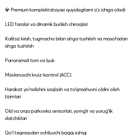
💎 Premium komplektatsiyasi quyidagilarni o‘z ichiga oladi:
LED faralar va dinamik burilish chiroqlari
Kalitsiz kirish, tugmacha bilan ishga tushirish va masofadan
ishga tushirish
Panoramali tom va lyuk
Moslanuvchi kruiz-kontrol (ACC)
Harakat yo‘nalishini saqlash va to‘qnashuvni oldini olish
tizimlari
Old va orqa parkovka sensorlari, yomg‘ir va yorug‘lik
datchiklari
Qo‘l tegmasdan ochiluvchi bagaj eshigi