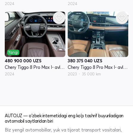
2024
2024
Yangi
480 900 000
UZS
380 375 040
UZS
Chery Tiggo 8 Pro Max I- avlod restyling
Chery Tiggo 8 Pro Max I- avlod restyling
2024
2023
35 000 km
AUTO.UZ — o'zbek internetidagi eng ko'p tashrif buyuriladigan
avtomobil saytlaridan biri
Biz yengil avtomobillar, yuk va tijorat transport vositalari,