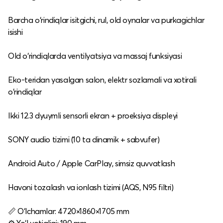
Barcha o‘rindiqlar isitgichi, rul, old oynalar va purkagichlar
isishi
Old o‘rindiqlarda ventilyatsiya va massaj funksiyasi
Eko-teridan yasalgan salon, elektr sozlamali va xotirali
o‘rindiqlar
Ikki 12.3 dyuymli sensorli ekran + proeksiya displeyi
SONY audio tizimi (10 ta dinamik + sabvufer)
Android Auto / Apple CarPlay, simsiz quvvatlash
Havoni tozalash va ionlash tizimi (AQS, N95 filtri)
📏 O‘lchamlar: 4720×1860×1705 mm