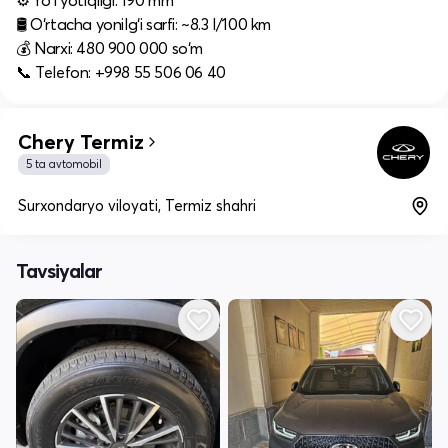
⚙️ Yo‘l yotiqligi: 190 mm
🛢 O‘rtacha yonilg‘i sarfi: ~8.3 l/100 km
💰 Narxi: 480 900 000 so‘m
📞 Telefon: +998 55 506 06 40
Chery Termiz
5 ta avtomobil
Surxondaryo viloyati, Termiz shahri
Tavsiyalar