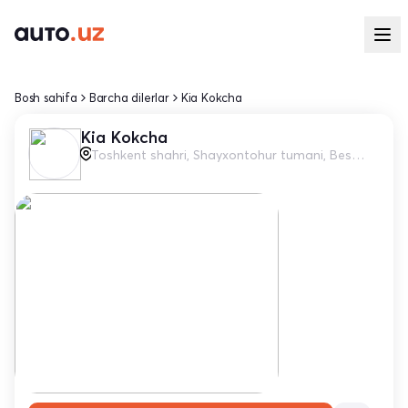
Bosh sahifa
Barcha dilerlar
Kia Kokcha
Kia Kokcha
Toshkent shahri, Shayxontohur tumani, Beshqayrog‘och ko'chasi, 44a