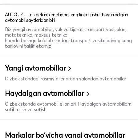
AUTO.UZ — o'zbek internetidagi eng ko'p tashrif buyuriladigan
avtomobil saytlaridan biri
Biz yengil avtomobillar, yuk va tijorat transport vositalari,
mototexnika, maxsus texnika
hamda boshqa ko'plab turdagi transport vositalarining keng
tanlovini taklif etamiz
Yangi avtomobillar
O'zbekistondagi rasmiy dilerlardan salondan avtomobillar
Haydalgan avtomobillar
O'zbekistonda avtomobil e’lonlari. Haydalgan avtomobillarni
sotib olish va sotish
Markalar bo'yicha yangi avtomobillar