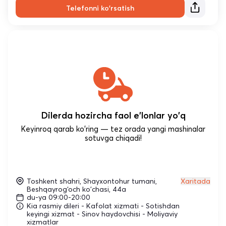
Telefonni ko'rsatish
Dilerda hozircha faol e'lonlar yo'q
Keyinroq qarab ko'ring — tez orada yangi mashinalar
sotuvga chiqadi!
Toshkent shahri, Shayxontohur tumani,
Xaritada
Beshqayrog‘och ko'chasi, 44a
du-ya 09:00-20:00
Kia rasmiy dileri - Kafolat xizmati - Sotishdan
keyingi xizmat - Sinov haydovchisi - Moliyaviy
xizmatlar