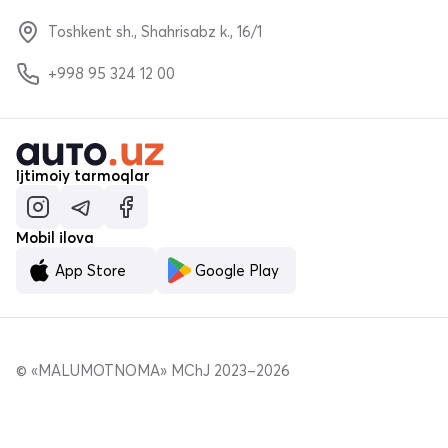
Toshkent sh., Shahrisabz k., 16/1
+998 95 324 12 00
Ijtimoiy tarmoqlar
Mobil ilova
App Store
Google Play
© «MALUMOTNOMA» MChJ 2023–2026