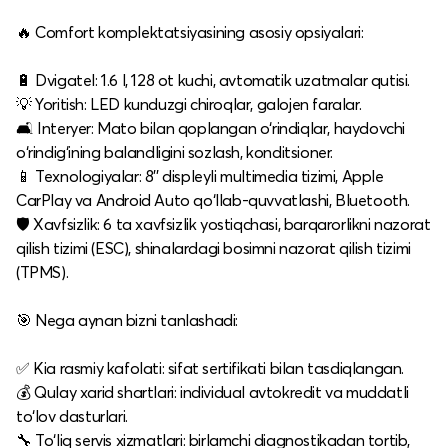
🔥 Comfort komplektatsiyasining asosiy opsiyalari:
🔋 Dvigatel: 1.6 l, 128 ot kuchi, avtomatik uzatmalar qutisi.
💡 Yoritish: LED kunduzgi chiroqlar, galojen faralar.
🛋️ Interyer: Mato bilan qoplangan o‘rindiqlar, haydovchi
o‘rindig‘ining balandligini sozlash, konditsioner.
📱 Texnologiyalar: 8'' displeyli multimedia tizimi, Apple
CarPlay va Android Auto qo‘llab-quvvatlashi, Bluetooth.
🛡️ Xavfsizlik: 6 ta xavfsizlik yostiqchasi, barqarorlikni nazorat
qilish tizimi (ESC), shinalardagi bosimni nazorat qilish tizimi
(TPMS).​
🎯 Nega aynan bizni tanlashadi:
✅ Kia rasmiy kafolati: sifat sertifikati bilan tasdiqlangan.
💰 Qulay xarid shartlari: individual avtokredit va muddatli
to‘lov dasturlari.
🔧 To‘liq servis xizmatlari: birlamchi diagnostikadan tortib,