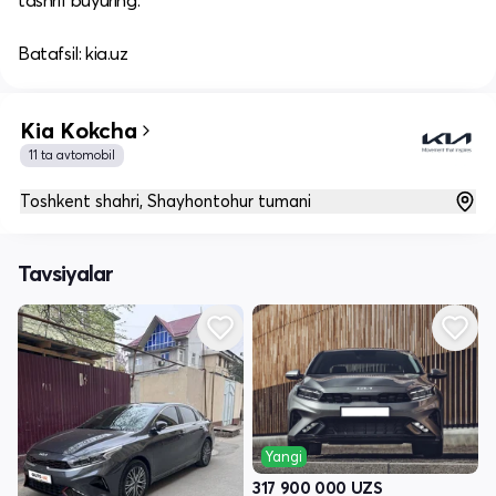
tashrif buyuring.​
Batafsil: kia.uz
Kia Kokcha
11 ta avtomobil
Toshkent shahri, Shayhontohur tumani
Tavsiyalar
Yangi
317 900 000
UZS