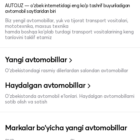
AUTO.UZ — o'zbek internetidagi eng ko'p tashrif buyuriladigan
avtomobil saytlaridan biri
Biz yengil avtomobillar, yuk va tijorat transport vositalari,
mototexnika, maxsus texnika
hamda boshqa ko'plab turdagi transport vositalarining keng
tanlovini taklif etamiz
Yangi avtomobillar
O'zbekistondagi rasmiy dilerlardan salondan avtomobillar
Haydalgan avtomobillar
O'zbekistonda avtomobil e’lonlari. Haydalgan avtomobillarni
sotib olish va sotish
Markalar bo'yicha yangi avtomobillar