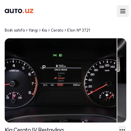
Bosh sahifa
Yangi
Kia
Cerato
E'lon № 3721
Kia Cerato IV Restayling