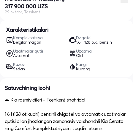
317 900 000 UZS
29 oktabr, Toshkent
Xarakteristikalari
Komplektatsiya
Dvigatel
Belgilanmagan
1.6 l, 128 o.k., benzin
Uzatmalar qutisi
Uzatma
Avtomat
Oldi
Kuzov
Rangi
Sedan
Kulrang
Sotuvchining izohi
🚗 Kia rasmiy dileri – Toshkent shahrida!
1.6 l (128 ot kuchi) benzinli dvigatel va avtomatik uzatmalar
qutisi bilan jihozlangan zamonaviy va ishonchli Kia Cerato
ning Comfort komplektatsiyasini taqdim etamiz.​