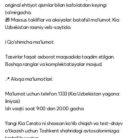
original ehtiyot qismlar bilan kafolatdan keyingi
ta’mirgacha.
🎁 Maxsus takliflar va aksiyalar: batafsil ma’lumot Kia
Uzbekistan rasmiy veb-saytida.​
ℹ️ Qo‘shimcha ma’lumot:
Tasvirlar faqat axborot maqsadida taqdim etilgan.
Boshqa ranglar va komplektatsiyalar mavjud.​
📍 Aloqa ma’lumotlari:
Ma’lumot uchun telefon: 1333 (Kia Uzbekistan yagona
liniyasi)
Ish vaqti: soat 9:00 dan 20:00 gacha​
Yangi Kia Cerato ni shaxsan ko‘rib chiqish va test-drayv
o‘tkazish uchun Toshkent shahridagi avtosalonimizga