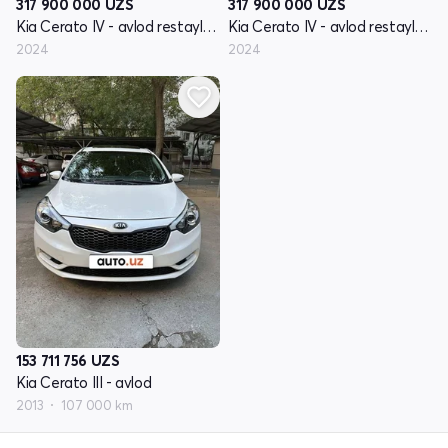
317 900 000
UZS
317 900 000
UZS
Kia Cerato IV - avlod restayling
Kia Cerato IV - avlod restayling
2024
2024
153 711 756
UZS
Kia Cerato III - avlod
2013
107 000 km