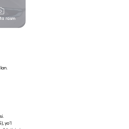
 ta rasm
an.​
.​
), yo‘l