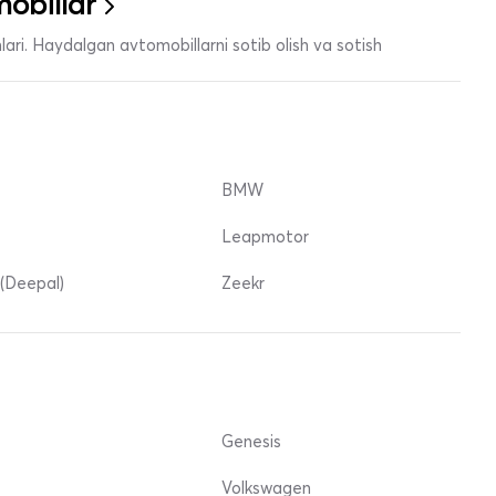
obillar
ari. Haydalgan avtomobillarni sotib olish va sotish
BMW
Leapmotor
(Deepal)
Zeekr
Genesis
Volkswagen