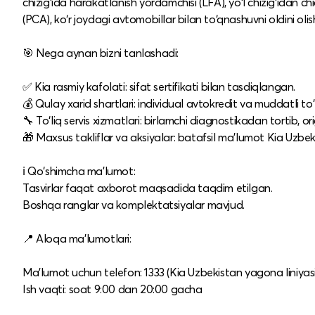
chizig‘ida harakatlanish yordamchisi (LFA), yo‘l chizig‘idan chiq
(PCA), ko‘r joydagi avtomobillar bilan to‘qnashuvni oldini olish
🎯 Nega aynan bizni tanlashadi:
✅ Kia rasmiy kafolati: sifat sertifikati bilan tasdiqlangan.​
💰 Qulay xarid shartlari: individual avtokredit va muddatli to‘l
🔧 To‘liq servis xizmatlari: birlamchi diagnostikadan tortib, o
🎁 Maxsus takliflar va aksiyalar: batafsil ma’lumot Kia Uzbek
ℹ️ Qo‘shimcha ma’lumot:
Tasvirlar faqat axborot maqsadida taqdim etilgan.​
Boshqa ranglar va komplektatsiyalar mavjud.​
📍 Aloqa ma’lumotlari:
Ma’lumot uchun telefon: 1333 (Kia Uzbekistan yagona liniyasi)
Ish vaqti: soat 9:00 dan 20:00 gacha​