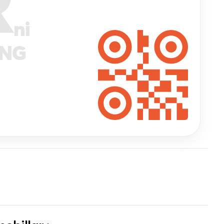
R
ni
ANG