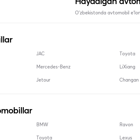
Haydalgan avtom
O'zbekistonda avtomobil e’lonl
llar
JAC
Toyota
Mercedes-Benz
LiXiang
Jetour
Changan 
mobillar
BMW
Ravon
Toyota
Lexus