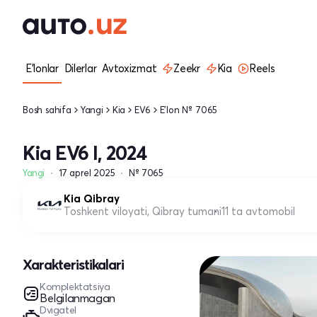
E'lonlar
Dilerlar
Avtoxizmat
Zeekr
Kia
Reels
Bosh sahifa
Yangi
Kia
EV6
E'lon № 7065
Kia EV6 I, 2024
Yangi
17 aprel 2025
№ 7065
Kia Qibray
Toshkent viloyati, Qibray tumani
11 ta avtomobil
Xarakteristikalari
Komplektatsiya
Belgilanmagan
Dvigatel