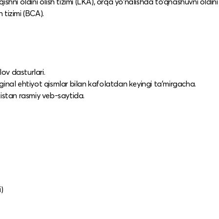
ishni oldini olish tizimi (LKA), orqa yo‘nalishda to‘qnashuvni oldini 
 tizimi (BCA).​
ov dasturlari.​
riginal ehtiyot qismlar bilan kafolatdan keyingi ta’mirgacha.​
istan rasmiy veb-saytida.​
​