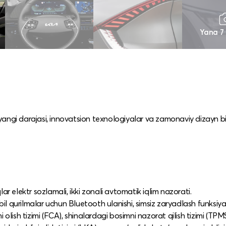
Yana 7
 yangi darajasi, innovatsion texnologiyalar va zamonaviy dizayn bil
qlar elektr sozlamali, ikki zonali avtomatik iqlim nazorati.​
bil qurilmalar uchun Bluetooth ulanishi, simsiz zaryadlash funksiyasi
ni olish tizimi (FCA), shinalardagi bosimni nazorat qilish tizimi (TPMS