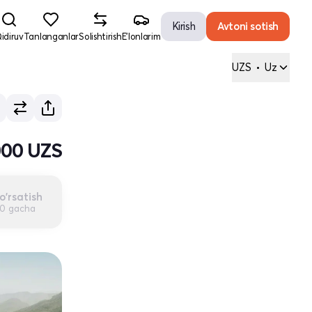
Kirish
Avtoni sotish
idiruv
Tanlanganlar
Solishtirish
E'lonlarim
UZS
•
Uz
000 UZS
o'rsatish
00 gacha