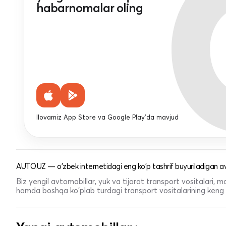
habarnomalar oling
Ilovamiz App Store va Google Play'da mavjud
AUTO.UZ — o'zbek internetidagi eng ko'p tashrif buyuriladigan av
Biz yengil avtomobillar, yuk va tijorat transport vositalari,
hamda boshqa ko'plab turdagi transport vositalarining keng t