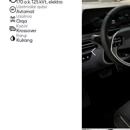
170 o.k. 125 kVt, elektro
Uzatmalar qutisi
Avtomat
Uzatma
Orqa
Kuzov
Krossover
Rangi
Kulrang