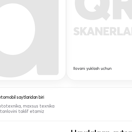
Q
SKANERL
Ilovani yuklash uchun
tomobil saytlaridan biri
 mototexnika, maxsus texnika
anlovini taklif etamiz