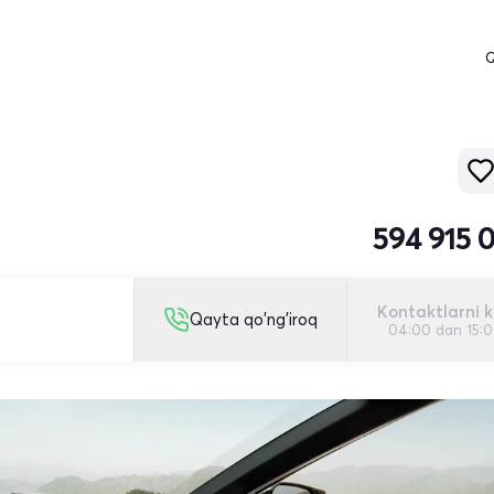
Q
594 915 
Kontaktlarni k
Qayta qo'ng'iroq
04:00 dan 15: