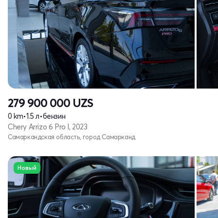
279 900 000
UZS
0 km
•
1.5 л
•
бензин
Chery Arrizo 6 Pro I, 2023
Самаркандская область, город Самарканд
Новый