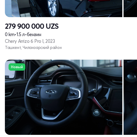
279 900 000
UZS
0 km
•
1.5 л
•
бензин
Chery Arrizo 6 Pro I, 2023
Ташкент, Чиланзарский район
Новый