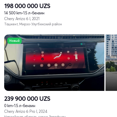
198 000 000
UZS
14 500 km
•
1.5 л
•
бензин
Chery Arrizo 6 I, 2021
Ташкент, Мирзо-Улугбекский район
Новый
239 900 000
UZS
0 km
•
1.5 л
•
бензин
Chery Arrizo 6 Pro I, 2024
Навоийская область, город Зарафшан