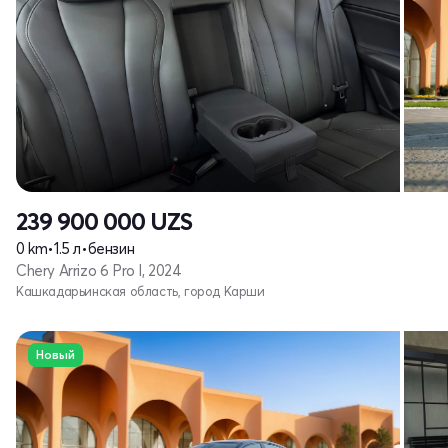
239 900 000
UZS
0 km
•
1.5 л
•
бензин
Chery Arrizo 6 Pro I, 2024
Кашкадарьинская область, город Карши
Новый