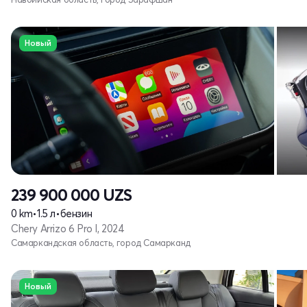
Новый
239 900 000
UZS
0 km
•
1.5 л
•
бензин
Chery Arrizo 6 Pro I, 2024
Самаркандская область, город Самарканд
Новый