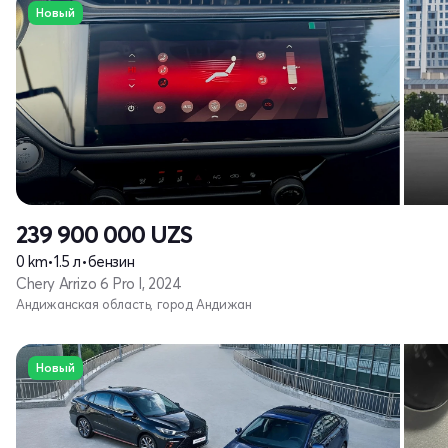
Новый
239 900 000
UZS
0 km
•
1.5 л
•
бензин
Chery Arrizo 6 Pro I, 2024
Андижанская область, город Андижан
Новый