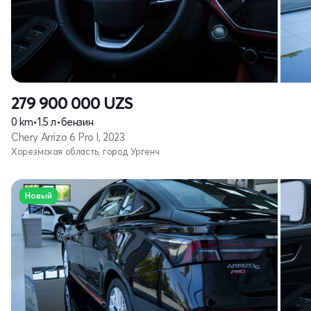
279 900 000
UZS
0 km
•
1.5 л
•
бензин
Chery Arrizo 6 Pro I, 2023
Хорезмская область, город Ургенч
Новый