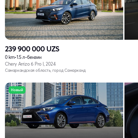
239 900 000
UZS
0 km
•
1.5 л
•
бензин
Chery Arrizo 6 Pro I, 2024
Самаркандская область, город Самарканд
Новый