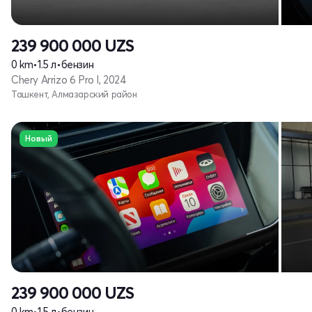
239 900 000
UZS
0 km
•
1.5 л
•
бензин
Chery Arrizo 6 Pro I, 2024
Ташкент, Алмазарский район
Новый
239 900 000
UZS
0 km
•
1.5 л
•
бензин