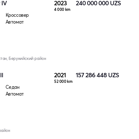
 IV
2023
240 000 000
UZS
4 000 km
Кроссовер
Автомат
тан, Берунийский район
II
2021
157 286 448
UZS
52 000 km
Седан
Автомат
район