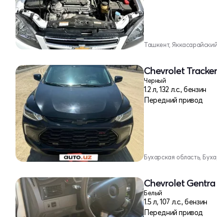
Ташкент, Яккасарайски
Chevrolet Tracker
Черный
1.2 л, 132 л.с., бензин
Передний привод
Бухарская область, Бух
Chevrolet Gentra 
Белый
1.5 л, 107 л.с., бензин
Передний привод