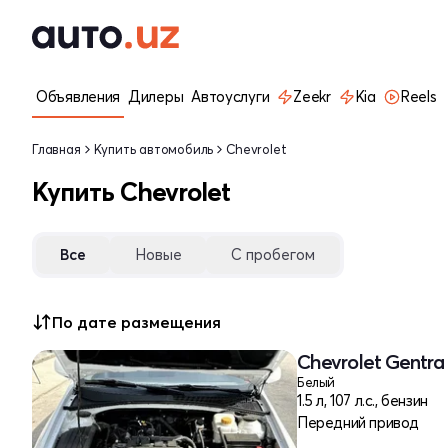
Объявления
Дилеры
Автоуслуги
Zeekr
Kia
Reels
Главная
Купить автомобиль
Chevrolet
Купить Chevrolet
Все
Новые
С пробегом
По дате размещения
Chevrolet Gentra 
Белый
1.5 л, 107 л.с., бензин
Передний привод