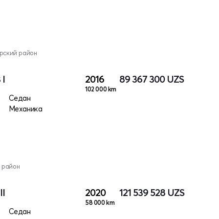
арский район
 I
2016
89 367 300
UZS
102 000 km
Седан
Механика
 район
II
2020
121 539 528
UZS
58 000 km
Седан