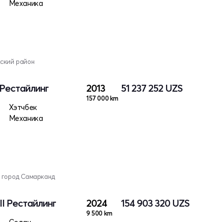
Механика
кский район
I Рестайлинг
2013
51 237 252
UZS
157 000 km
Хэтчбек
Механика
, город Самарканд
II Рестайлинг
2024
154 903 320
UZS
9 500 km