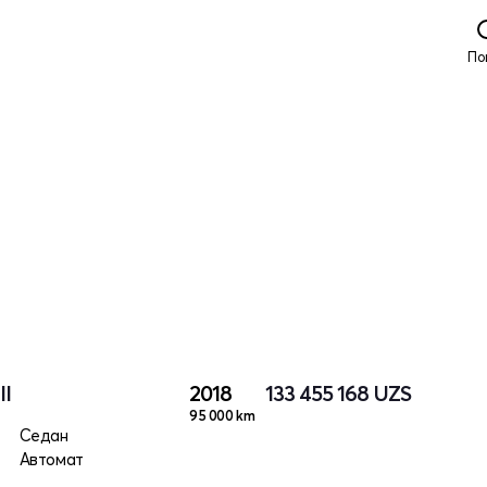
По
II
2018
133 455 168
UZS
95 000 km
Седан
Автомат