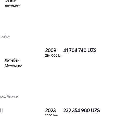
Седан
Автомат
 район
2009
41 704 740
UZS
284 000 km
Хэтчбек
Механика
ород Чирчик
II
2023
232 354 980
UZS
1 200 km