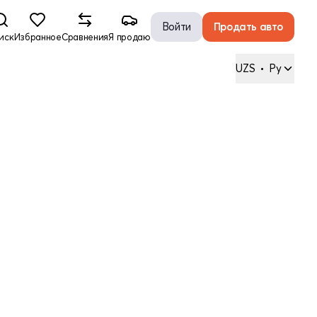
Войти
Продать авто
иск
Избранное
Сравнения
Я продаю
UZS
•
Ру