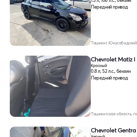
1.5 л, 106 л.с., бензин
Передний привод
Ташкент, Юнусабадский
Chevrolet Matiz I
Красный
0.8 л, 52 л.с., бензин
Передний привод
Ташкентская область, г
Chevrolet Gentra 
Черный