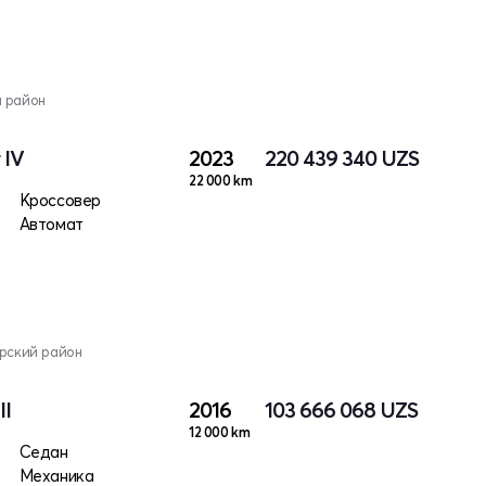
й район
 IV
2023
220 439 340
UZS
22 000 km
Кроссовер
Автомат
арский район
II
2016
103 666 068
UZS
12 000 km
Седан
Механика