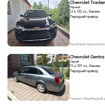
Chevrolet Tracker
Черный
1.2 л, 132 л.с., бензин
Передний привод
Республика Каракалпакс
Chevrolet Gentra 
Серый
1.5 л, 107 л.с., бензин
Передний привод
Ташкент, Мирабадский 