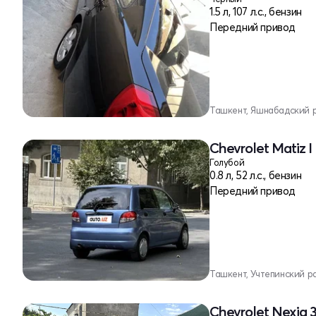
1.5 л, 107 л.с., бензин
Передний привод
Ташкент, Яшнабадский 
Chevrolet Matiz 
Голубой
0.8 л, 52 л.с., бензин
Передний привод
Ташкент, Учтепинский р
Chevrolet Nexia 3