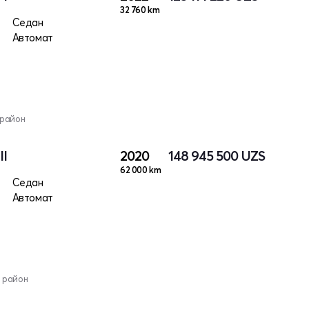
32 760 km
Седан
Автомат
 район
II
2020
148 945 500
UZS
62 000 km
Седан
Автомат
 район