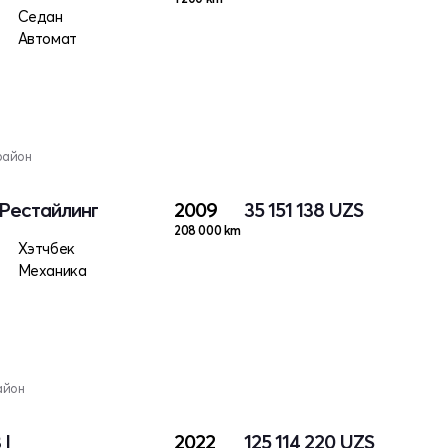
Седан
Автомат
район
I Рестайлинг
2009
35 151 138
UZS
208 000 km
Хэтчбек
Механика
айон
 I
2022
125 114 220
UZS