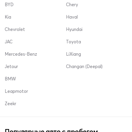
BYD
Chery
Kia
Haval
Chevrolet
Hyundai
JAC
Toyota
Mercedes-Benz
LiXiang
Jetour
Changan (Deepal)
BMW
Leapmotor
Zeekr
Популярные авто с пробегом