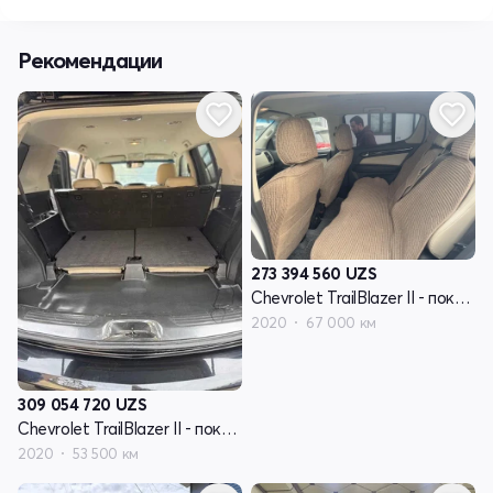
Рекомендации
273 394 560
UZS
Chevrolet TrailBlazer II - поколение рестайлинг
2020
67 000 км
309 054 720
UZS
Chevrolet TrailBlazer II - поколение рестайлинг
2020
53 500 км