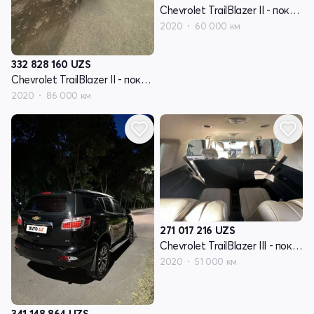
Chevrolet TrailBlazer II - поколение рестайлинг
2020
60 000 км
332 828 160
UZS
Chevrolet TrailBlazer II - поколение рестайлинг
2020
86 000 км
271 017 216
UZS
Chevrolet TrailBlazer III - поколение
2020
51 000 км
341 148 864
UZS