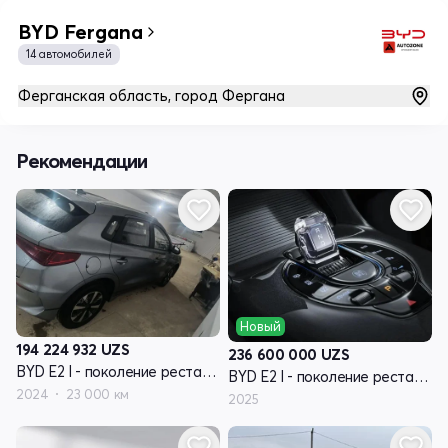
BYD Fergana
14 автомобилей
Ферганская область, город Фергана
Рекомендации
Новый
194 224 932
UZS
236 600 000
UZS
BYD E2 I - поколение рестайлинг
BYD E2 I - поколение рестайлинг
2024
23 000 км
2025