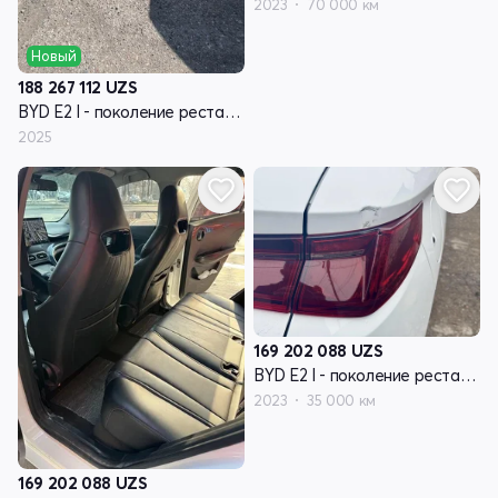
2023
70 000 км
Новый
188 267 112
UZS
BYD E2 I - поколение рестайлинг
2025
169 202 088
UZS
BYD E2 I - поколение рестайлинг
2023
35 000 км
169 202 088
UZS