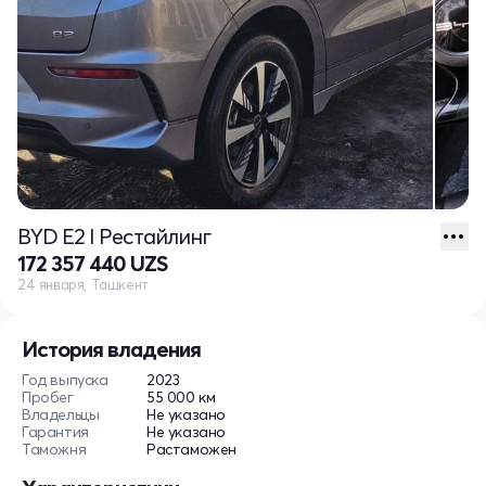
BYD E2 I Рестайлинг
172 357 440 UZS
24 января, Ташкент
История владения
Год выпуска
2023
Пробег
55 000 км
Владельцы
Не указано
Гарантия
Не указано
Таможня
Растаможен