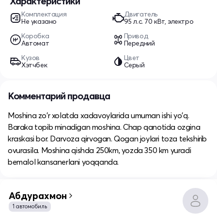
Характеристики
Комплектация
Двигатель
Не указано
95 л.c. 70 кВт, электро
Коробка
Привод
Автомат
Передний
Кузов
Цвет
Хэтчбек
Серый
Комментарий продавца
Moshina zo'r xolatda xadavoylarida umuman ishi yo'q.
Baraka topib minadigan moshina. Chap qanotida ozgina
kraskasi bor. Darvoza qirvogan. Qogan joylari toza tekshirib
ovurasila. Moshina qishda 250km, yozda 350 km yuradi
bemalol kansanerlani yoqqanda.
Абдурахмон
1 автомобиль