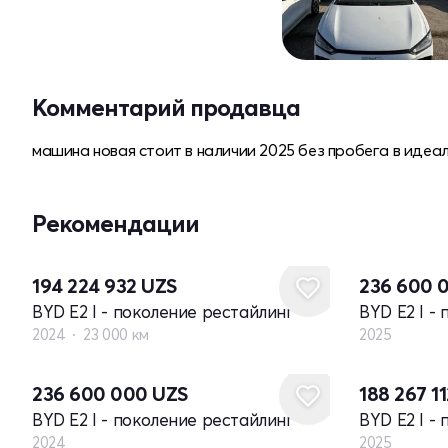
Комментарий продавца
машина новая стоит в наличии 2025 без пробега в идеа
Рекомендации
Новый
194 224 932
UZS
236 600 
BYD E2 I - поколение рестайлинг
BYD E2 I -
2024
23 000 км
2025
Новый
Новый
236 600 000
UZS
188 267 1
BYD E2 I - поколение рестайлинг
BYD E2 I -
2024
2025