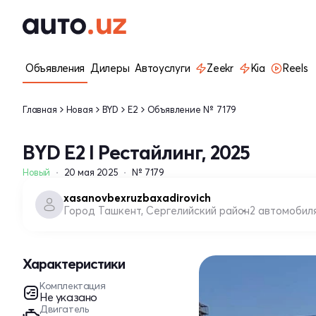
Объявления
Дилеры
Автоуслуги
Zeekr
Kia
Reels
Главная
Новая
BYD
E2
Объявление № 7179
BYD E2 I Рестайлинг, 2025
Новый
20 мая 2025
№ 7179
xasanovbexruzbaxadirovich
Город Ташкент, Сергелийский район
2 автомобил
Характеристики
Комплектация
Не указано
Двигатель