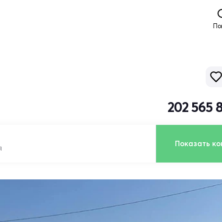
По
202 565 
Показать ко
я