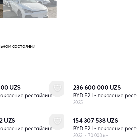
льном состоянии
Новый
000
UZS
236 600 000
UZS
 поколение рестайлинг
BYD E2 I - поколение рес
2025
12
UZS
154 307 538
UZS
 поколение рестайлинг
BYD E2 I - поколение рес
2023
70 000 км