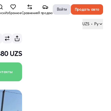
Войти
Продать авто
иск
Избранное
Сравнения
Я продаю
UZS
•
Ру
880 UZS
нтакты