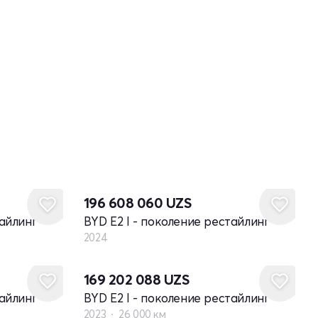
Новый
196 608 060
UZS
тайлинг
BYD E2 I - поколение рестайлинг
2024
169 202 088
UZS
тайлинг
BYD E2 I - поколение рестайлинг
2023
26 000 км