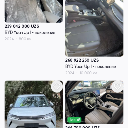
239 042 000
UZS
BYD Yuan Up I - поколение
2024
800 км
268 922 250
UZS
BYD Yuan Up I - поколение
2024
10 000 км
Новый
266 700 000
UZS