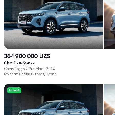
364 900 000
UZS
0 km
•
1.6 л
•
бензин
Chery Tiggo 7 Pro Max I, 2024
Бухарская область, город Бухара
Новый