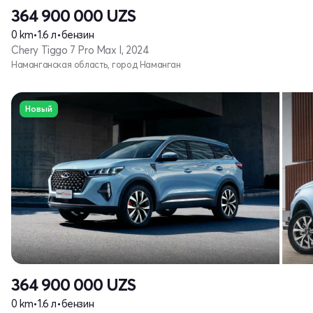
364 900 000
UZS
0 km
•
1.6 л
•
бензин
Chery Tiggo 7 Pro Max I, 2024
Наманганская область, город Наманган
Новый
364 900 000
UZS
0 km
•
1.6 л
•
бензин