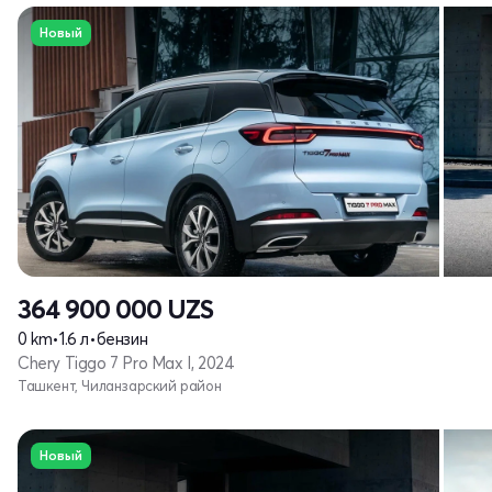
Новый
364 900 000
UZS
0 km
•
1.6 л
•
бензин
Chery Tiggo 7 Pro Max I, 2024
Ташкент, Чиланзарский район
Новый