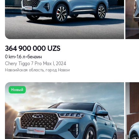
364 900 000
UZS
0 km
•
1.6 л
•
бензин
Chery Tiggo 7 Pro Max I, 2024
Навоийская область, город Навои
Новый