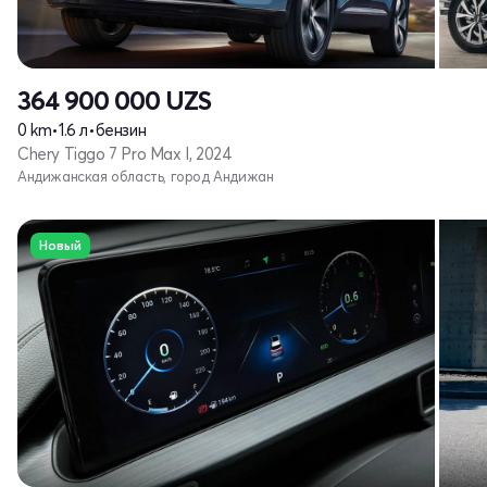
364 900 000
UZS
0 km
•
1.6 л
•
бензин
Chery Tiggo 7 Pro Max I, 2024
Андижанская область, город Андижан
Новый