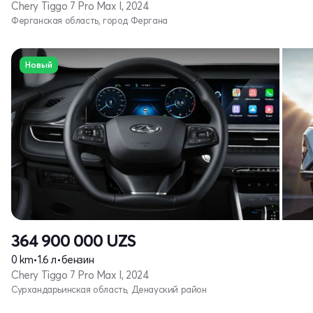
Chery Tiggo 7 Pro Max I, 2024
Ферганская область, город Фергана
Новый
364 900 000
UZS
0 km
•
1.6 л
•
бензин
Chery Tiggo 7 Pro Max I, 2024
Сурхандарьинская область, Денауский район