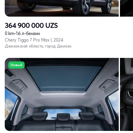
364 900 000
UZS
0 km
•
1.6 л
•
бензин
Chery Tiggo 7 Pro Max I, 2024
Джизакская область, город Джизак
Новый