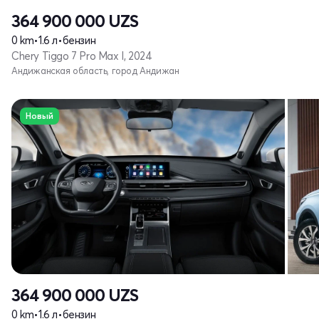
364 900 000
UZS
0 km
•
1.6 л
•
бензин
Chery Tiggo 7 Pro Max I, 2024
Андижанская область, город Андижан
Новый
364 900 000
UZS
0 km
•
1.6 л
•
бензин