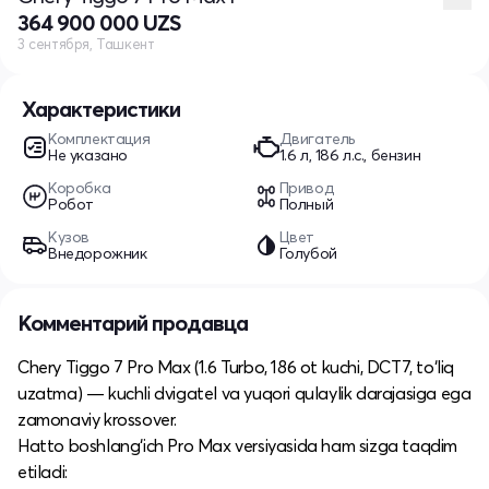
364 900 000 UZS
3 сентября, Ташкент
Характеристики
Комплектация
Двигатель
Не указано
1.6 л, 186 л.с., бензин
Коробка
Привод
Робот
Полный
Кузов
Цвет
Внедорожник
Голубой
Комментарий продавца
Chery Tiggo 7 Pro Max (1.6 Turbo, 186 ot kuchi, DCT7, to‘liq
uzatma) — kuchli dvigatel va yuqori qulaylik darajasiga ega
zamonaviy krossover.
Hatto boshlang‘ich Pro Max versiyasida ham sizga taqdim
etiladi: