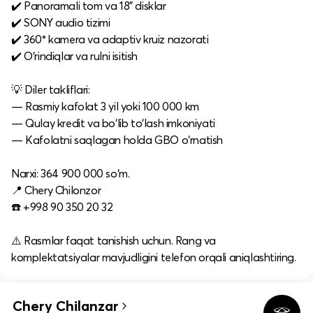
✔️ Panoramali tom va 18" disklar
✔️ SONY audio tizimi
✔️ 360° kamera va adaptiv kruiz nazorati
✔️ O‘rindiqlar va rulni isitish
💡 Diler takliflari:
— Rasmiy kafolat 3 yil yoki 100 000 km
— Qulay kredit va bo‘lib to‘lash imkoniyati
— Kafolatni saqlagan holda GBO o‘rnatish
Narxi: 364 900 000 so‘m.
📍 Chery Chilonzor
☎️ +998 90 350 20 32
⚠️ Rasmlar faqat tanishish uchun. Rang va
komplektatsiyalar mavjudligini telefon orqali aniqlashtiring.
Chery Chilanzar