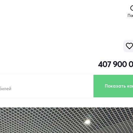
По
407 900 
Показать ко
билей