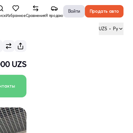
Войти
Продать авто
иск
Избранное
Сравнения
Я продаю
UZS
•
Ру
000 UZS
нтакты