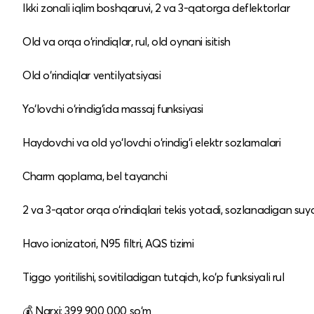
Ikki zonali iqlim boshqaruvi, 2 va 3-qatorga deflektorlar
Old va orqa o‘rindiqlar, rul, old oynani isitish
Old o‘rindiqlar ventilyatsiyasi
Yo‘lovchi o‘rindig‘ida massaj funksiyasi
Haydovchi va old yo‘lovchi o‘rindig‘i elektr sozlamalari
Charm qoplama, bel tayanchi
2 va 3-qator orqa o‘rindiqlari tekis yotadi, sozlanadigan suy
Havo ionizatori, N95 filtri, AQS tizimi
Tiggo yoritilishi, sovitiladigan tutqich, ko‘p funksiyali rul
💰 Narxi: 399 900 000 so‘m