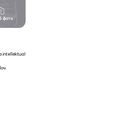
6 фото
 intellektual
lov.