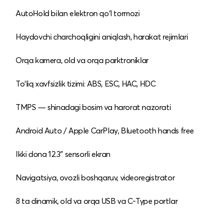
AutoHold bilan elektron qo‘l tormozi
Haydovchi charchoqligini aniqlash, harakat rejimlari
Orqa kamera, old va orqa parktroniklar
To‘liq xavfsizlik tizimi: ABS, ESC, HAC, HDC
TMPS — shinadagi bosim va harorat nazorati
Android Auto / Apple CarPlay, Bluetooth hands free
Ikki dona 12.3″ sensorli ekran
Navigatsiya, ovozli boshqaruv, videoregistrator
8 ta dinamik, old va orqa USB va C-Type portlar