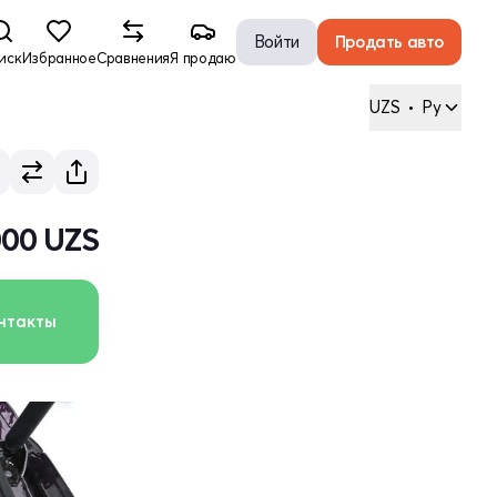
Войти
Продать авто
иск
Избранное
Сравнения
Я продаю
UZS
•
Ру
000 UZS
нтакты