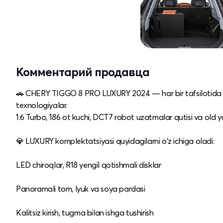
Комментарий продавца
🚗 CHERY TIGGO 8 PRO LUXURY 2024 — har bir tafsilotida sif
texnologiyalar.
1.6 Turbo, 186 ot kuchi, DCT7 robot uzatmalar qutisi va old 
💎 LUXURY komplektatsiyasi quyidagilarni o‘z ichiga oladi:
LED chiroqlar, R18 yengil qotishmali disklar
Panoramali tom, lyuk va soya pardasi
Kalitsiz kirish, tugma bilan ishga tushirish