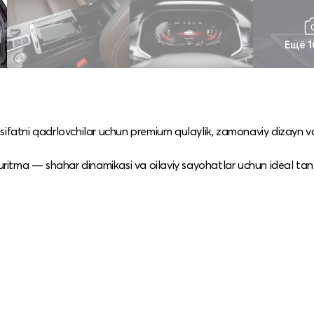
Ещё 1
atni qadrlovchilar uchun premium qulaylik, zamonaviy dizayn va
yuritma — shahar dinamikasi va oilaviy sayohatlar uchun ideal tan