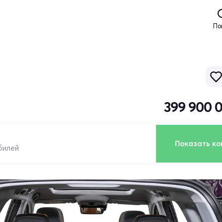
По
399 900 
Показать ко
билей