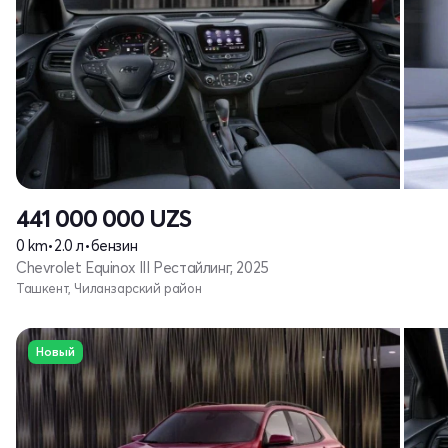
441 000 000
UZS
0 km
•
2.0 л
•
бензин
Chevrolet Equinox III Рестайлинг, 2025
Ташкент, Чиланзарский район
Новый