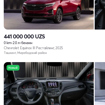
441 000 000
UZS
0 km
•
2.0 л
•
бензин
Chevrolet Equinox III Рестайлинг, 2025
Ташкент, Мирабадский район
Новый