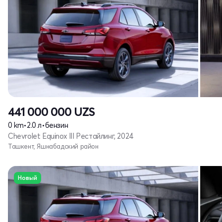
441 000 000
UZS
0 km
•
2.0 л
•
бензин
Chevrolet Equinox III Рестайлинг, 2024
Ташкент, Яшнабадский район
Новый