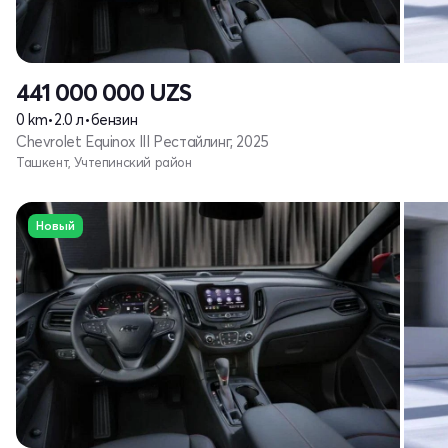
441 000 000
UZS
0 km
•
2.0 л
•
бензин
Chevrolet Equinox III Рестайлинг, 2025
Ташкент, Учтепинский район
Новый