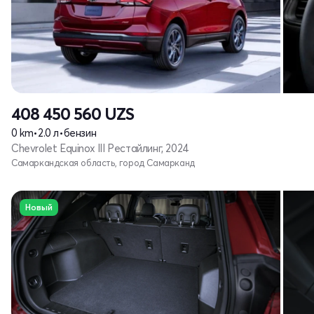
408 450 560
UZS
0 km
•
2.0 л
•
бензин
Chevrolet Equinox III Рестайлинг, 2024
Самаркандская область, город Самарканд
Новый