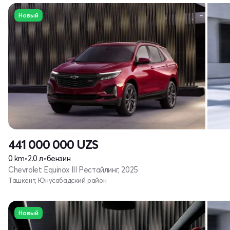
Новый
441 000 000
UZS
0 km
•
2.0 л
•
бензин
Chevrolet Equinox III Рестайлинг, 2025
Ташкент, Юнусабадский район
Новый