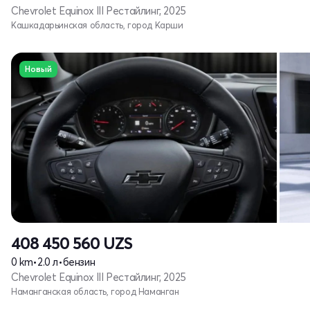
Chevrolet Equinox III Рестайлинг, 2025
Кашкадарьинская область, город Карши
Новый
408 450 560
UZS
0 km
•
2.0 л
•
бензин
Chevrolet Equinox III Рестайлинг, 2025
Наманганская область, город Наманган