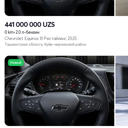
441 000 000
UZS
0 km
•
2.0 л
•
бензин
Chevrolet Equinox III Рестайлинг, 2025
Ташкентская область, Куйи-чирчикский район
Новый