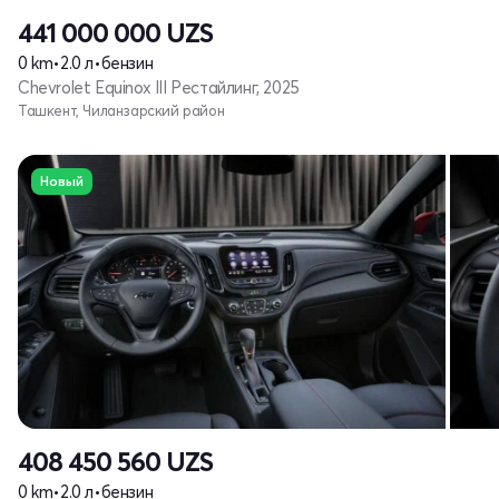
441 000 000
UZS
0 km
•
2.0 л
•
бензин
Chevrolet Equinox III Рестайлинг, 2025
Ташкент, Чиланзарский район
Новый
408 450 560
UZS
0 km
•
2.0 л
•
бензин