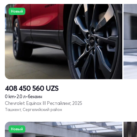
Новый
408 450 560
UZS
0 km
•
2.0 л
•
бензин
Chevrolet Equinox III Рестайлинг, 2025
Ташкент, Сергелийский район
Новый