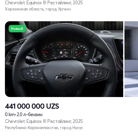
Chevrolet Equinox III Рестайлинг, 2025
Хорезмская область, город Ургенч
Новый
441 000 000
UZS
0 km
•
2.0 л
•
бензин
Chevrolet Equinox III Рестайлинг, 2025
Республика Каракалпакстан, город Нукус