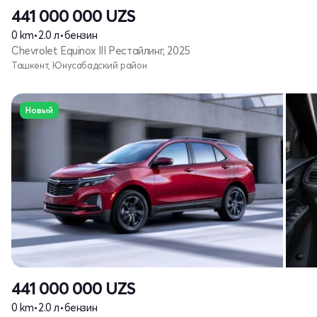
441 000 000
UZS
0 km
•
2.0 л
•
бензин
Chevrolet Equinox III Рестайлинг, 2025
Ташкент, Юнусабадский район
Новый
441 000 000
UZS
0 km
•
2.0 л
•
бензин