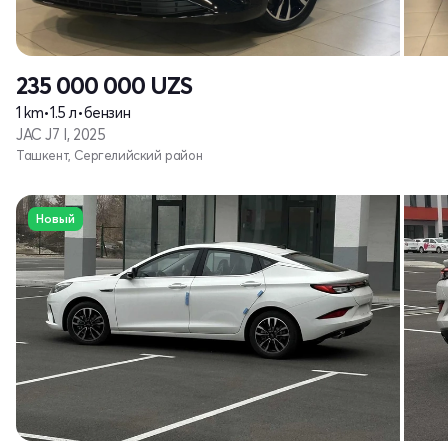
235 000 000
UZS
1 km
•
1.5 л
•
бензин
JAC J7 I, 2025
Ташкент, Сергелийский район
Новый