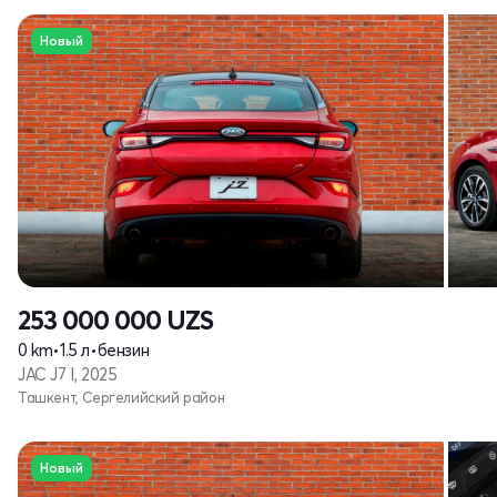
Новый
253 000 000
UZS
0 km
•
1.5 л
•
бензин
JAC J7 I, 2025
Ташкент, Сергелийский район
Новый