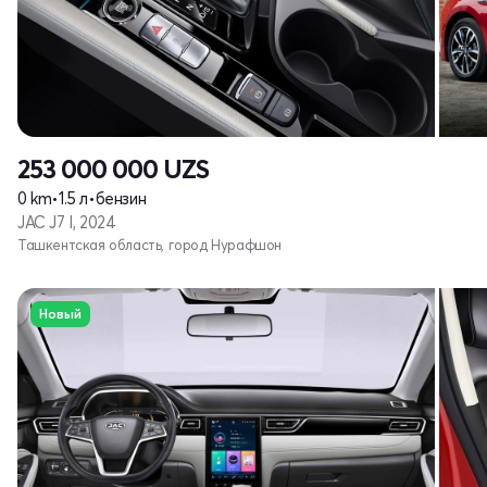
253 000 000
UZS
0 km
•
1.5 л
•
бензин
JAC J7 I, 2024
Ташкентская область, город Нурафшон
Новый