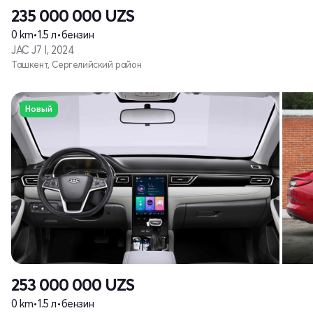
235 000 000
UZS
0 km
•
1.5 л
•
бензин
JAC J7 I, 2024
Ташкент, Сергелийский район
Новый
253 000 000
UZS
0 km
•
1.5 л
•
бензин