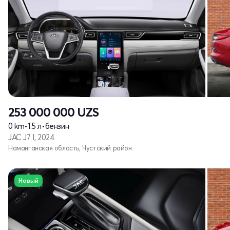
253 000 000
UZS
0 km
•
1.5 л
•
бензин
JAC J7 I, 2024
Наманганская область, Чустский район
Новый