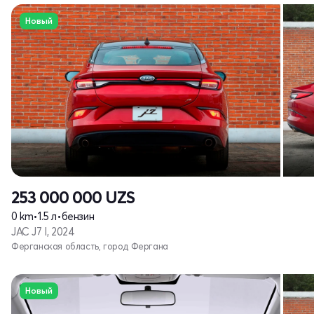
Новый
253 000 000
UZS
0 km
•
1.5 л
•
бензин
JAC J7 I, 2024
Ферганская область, город Фергана
Новый