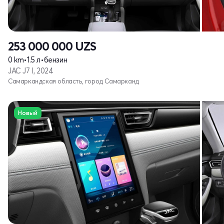
253 000 000
UZS
0 km
•
1.5 л
•
бензин
JAC J7 I, 2024
Самаркандская область, город Самарканд
Новый