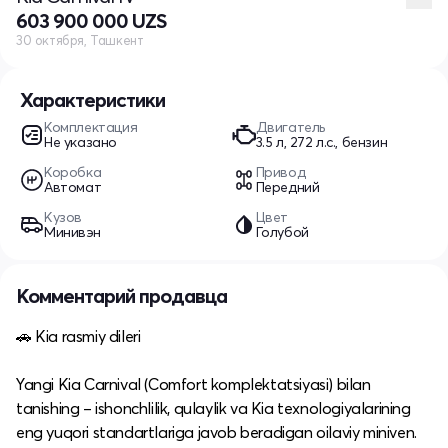
603 900 000 UZS
30 октября, Ташкент
Характеристики
Комплектация
Двигатель
Не указано
3.5 л, 272 л.с., бензин
Коробка
Привод
Автомат
Передний
Кузов
Цвет
Минивэн
Голубой
Комментарий продавца
🚗 Kia rasmiy dileri
Yangi Kia Carnival (Comfort komplektatsiyasi) bilan
tanishing – ishonchlilik, qulaylik va Kia texnologiyalarining
eng yuqori standartlariga javob beradigan oilaviy miniven.