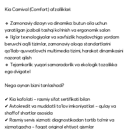
Kia Carnival (Comfort) afzalliklari:
🔹 Zamonaviy dizayn va dinamika: butun oila uchun
yaratilgan jozibali tashqi ko‘rinish va ergonomik salon
🔹 Ilg‘or texnologiyalar va xavfsizlik: haydovchiga yordam
beruvchi aqlli tizimlar, zamonaviy aloqa standartlarini
qo‘llab-quvvatlovchi multimedia tizimi, harakat dinamikasini
nazorat qilish
🔹 Tejamkorlik: yuqori samaradorlik va ekologik tozalikka
ega dvigatel
Nega aynan bizni tanlashadi?
✔ Kia kafolati – rasmiy sifat sertifikati bilan
✔ Avtokredit va muddatli to‘lov imkoniyatlari – qulay va
shaffof shartlar asosida
✔ Rasmiy servis xizmati: diagnostikadan tortib ta’mir va
xizmatgacha – faqat original ehtiyot qismlar