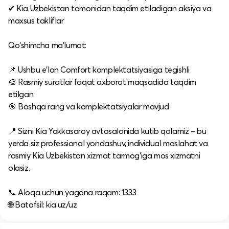
✔ Kia Uzbekistan tomonidan taqdim etiladigan aksiya va
maxsus takliflar
Qo‘shimcha ma’lumot:
📌 Ushbu e’lon Comfort komplektatsiyasiga tegishli
🎨 Rasmiy suratlar faqat axborot maqsadida taqdim
etilgan
🎯 Boshqa rang va komplektatsiyalar mavjud
📍 Sizni Kia Yakkasaroy avtosalonida kutib qolamiz – bu
yerda siz professional yondashuv, individual maslahat va
rasmiy Kia Uzbekistan xizmat tarmog‘iga mos xizmatni
olasiz.
📞 Aloqa uchun yagona raqam: 1333
🌐 Batafsil: kia.uz/uz