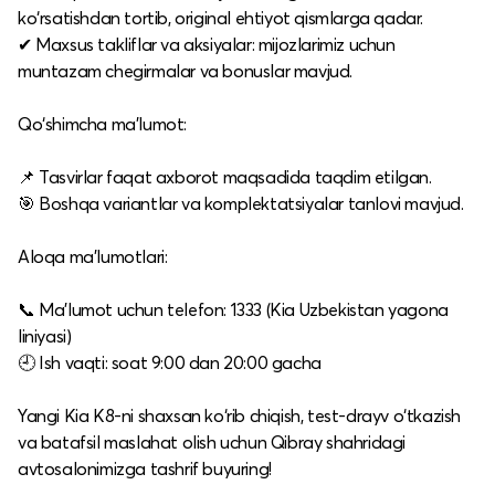
ko‘rsatishdan tortib, original ehtiyot qismlarga qadar.
✔ Maxsus takliflar va aksiyalar: mijozlarimiz uchun
muntazam chegirmalar va bonuslar mavjud.
Qo‘shimcha ma’lumot:
📌 Tasvirlar faqat axborot maqsadida taqdim etilgan.
🎯 Boshqa variantlar va komplektatsiyalar tanlovi mavjud.
Aloqa ma’lumotlari:
📞 Ma’lumot uchun telefon: 1333 (Kia Uzbekistan yagona
liniyasi)
🕘 Ish vaqti: soat 9:00 dan 20:00 gacha
Yangi Kia K8-ni shaxsan ko‘rib chiqish, test-drayv o‘tkazish
va batafsil maslahat olish uchun Qibray shahridagi
avtosalonimizga tashrif buyuring!