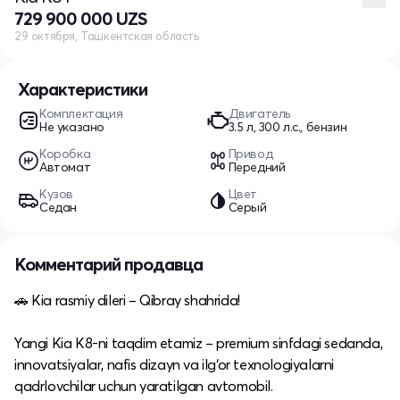
729 900 000 UZS
29 октября, Ташкентская область
Характеристики
Комплектация
Двигатель
Не указано
3.5 л, 300 л.с., бензин
Коробка
Привод
Автомат
Передний
Кузов
Цвет
Седан
Серый
Комментарий продавца
🚗 Kia rasmiy dileri – Qibray shahrida!
Yangi Kia K8-ni taqdim etamiz – premium sinfdagi sedanda,
innovatsiyalar, nafis dizayn va ilg‘or texnologiyalarni
qadrlovchilar uchun yaratilgan avtomobil.