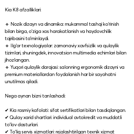
Kia K8 afzalliklari:
🔹 Nozik dizayn va dinamika: mukammal tashqi ko‘rinish
bilan birga, o‘ziga xos harakatlanish va haydovchilik
tajribasini ta’minlaydi.
🔹 Ilg‘or texnologiyalar: zamonaviy xavfsizlik va qulaylik
tizimlari, shuningdek, innovatsion multimedia echimlari bilan
jihozlangan.
🔹 Yuqori qulaylik darajasi: salonning ergonomik dizayni va
premium materiallardan foydalanish har bir sayohatni
unutilmas qiladi.
Nega aynan bizni tanlashadi:
✔ Kia rasmiy kafolati: sifat sertifikatlari bilan tasdiqlangan.
✔ Qulay xarid shartlari: individual avtokredit va muddatli
to‘lov dasturlari.
✔ To‘liq servis xizmatlari: rejalashtirilgan texnik xizmat