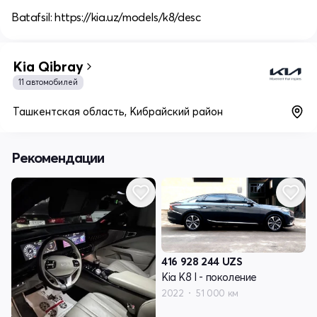
Batafsil: https://kia.uz/models/k8/desc
Kia Qibray
11 автомобилей
Ташкентская область, Кибрайский район
Рекомендации
416 928 244
UZS
Kia K8 I - поколение
2022
51 000 км