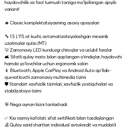
haydovchilik va faol turmush tarziga mo‘ljallangan ajoyib
variant!
🔥 Classic komplektatsiyasining asosiy opsiyalari:
🔧 1.5 l, 115 ot kuchi, avtomatizatsiyalashgan mexanik
uzatmalar qutisi (MT)
💡 Zamonaviy LED kunduzgi chiroqlar va uslubli faralar
🛋️ Sifatli qulay mato bilan qoplangan o‘rindiqlar, haydovchi
hamda yo‘lovchilar uchun ergonomik salon
📱 Bluetooth, Apple CarPlay va Android Auto qo‘llab-
quvvatlovchi zamonaviy multimedia tizimi
🛡️ Standart xavfsizlik tizimlari, xavfsizlik yostiqchalari va
stabilizatsiya tizimi
🎯 Nega aynan bizni tanlashadi:
✅ Kia rasmiy kafolati: sifat sertifikati bilan tasdiqlangan
💰 Qulay xarid shartlari: individual avtokredit va muddatli