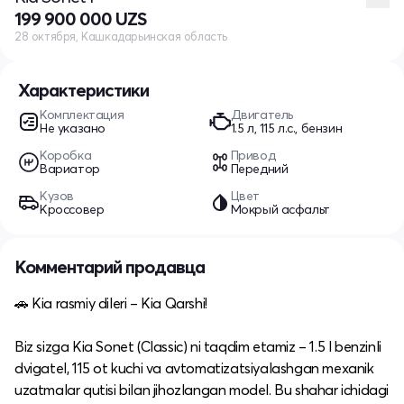
199 900 000 UZS
28 октября, Кашкадарьинская область
Характеристики
Комплектация
Двигатель
Не указано
1.5 л, 115 л.с., бензин
Коробка
Привод
Вариатор
Передний
Кузов
Цвет
Кроссовер
Мокрый асфальт
Комментарий продавца
🚗 Kia rasmiy dileri – Kia Qarshi!
Biz sizga Kia Sonet (Classic) ni taqdim etamiz – 1.5 l benzinli
dvigatel, 115 ot kuchi va avtomatizatsiyalashgan mexanik
uzatmalar qutisi bilan jihozlangan model. Bu shahar ichidagi