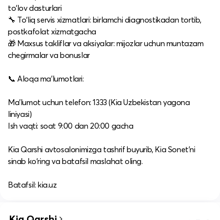
to‘lov dasturlari
🔧 To‘liq servis xizmatlari: birlamchi diagnostikadan tortib,
postkafolat xizmatgacha
🎁 Maxsus takliflar va aksiyalar: mijozlar uchun muntazam
chegirmalar va bonuslar
📞 Aloqa ma’lumotlari:
Ma’lumot uchun telefon: 1333 (Kia Uzbekistan yagona
liniyasi)
Ish vaqti: soat 9:00 dan 20:00 gacha
Kia Qarshi avtosalonimizga tashrif buyurib, Kia Sonet’ni
sinab ko‘ring va batafsil maslahat oling.
Batafsil: kia.uz
Kia Qarshi