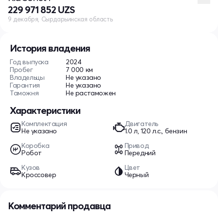
229 971 852 UZS
9 декабря, Сырдарьинская область
История владения
Год выпуска
2024
Пробег
7 000 км
Владельцы
Не указано
Гарантия
Не указано
Таможня
Не растаможен
Характеристики
Комплектация
Двигатель
Не указано
1.0 л, 120 л.с., бензин
Коробка
Привод
Робот
Передний
Кузов
Цвет
Кроссовер
Черный
Комментарий продавца